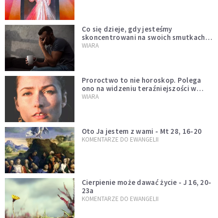
Co się dzieje, gdy jesteśmy
skoncentrowani na swoich smutkach?
Mówi o tym św. Jan
WIARA
Proroctwo to nie horoskop. Polega
ono na widzeniu teraźniejszości w
świetle przeszłości Jezusa
WIARA
Oto Ja jestem z wami - Mt 28, 16-20
KOMENTARZE DO EWANGELII
Cierpienie może dawać życie - J 16, 20-
23a
KOMENTARZE DO EWANGELII