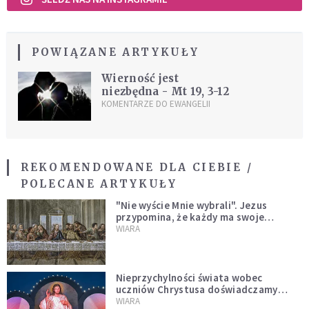
POWIĄZANE ARTYKUŁY
Wierność jest
niezbędna - Mt 19, 3-12
KOMENTARZE DO EWANGELII
REKOMENDOWANE DLA CIEBIE /
POLECANE ARTYKUŁY
"Nie wyście Mnie wybrali". Jezus
przypomina, że każdy ma swoje
miejsce i swoją misję
WIARA
Nieprzychylności świata wobec
uczniów Chrystusa doświadczamy
wszyscy, również dzisiaj
WIARA