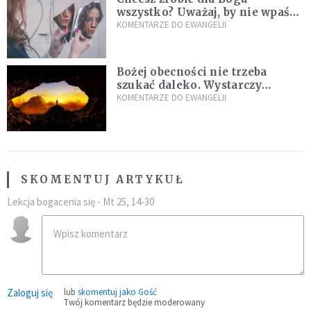
wszystko? Uważaj, by nie wpaść
w groźną pułapkę
KOMENTARZE DO EWANGELII
Bożej obecności nie trzeba
szukać daleko. Wystarczy
nauczyć się słuchać
KOMENTARZE DO EWANGELII
SKOMENTUJ ARTYKUŁ
Lekcja bogacenia się - Mt 25, 14-30
Zaloguj się
lub
skomentuj jako Gość
Twój komentarz będzie moderowany