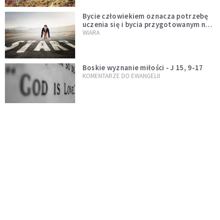
Bycie człowiekiem oznacza potrzebę
uczenia się i bycia przygotowanym na
nowość każdej sytuacji
WIARA
Boskie wyznanie miłości - J 15, 9-17
KOMENTARZE DO EWANGELII