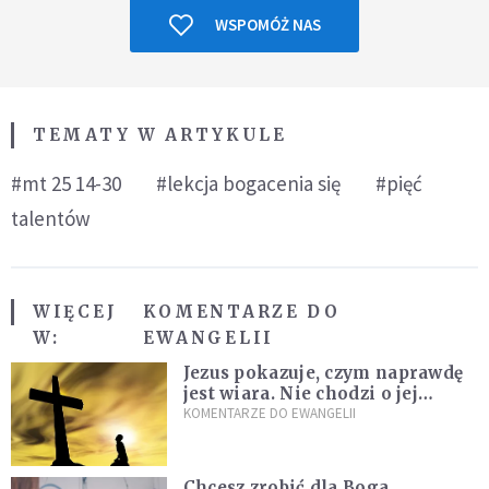
WSPOMÓŻ NAS
TEMATY W ARTYKULE
#mt 25 14-30
#lekcja bogacenia się
#pięć
talentów
WIĘCEJ
KOMENTARZE DO
W:
EWANGELII
Jezus pokazuje, czym naprawdę
jest wiara. Nie chodzi o jej
wielkość
KOMENTARZE DO EWANGELII
Chcesz zrobić dla Boga