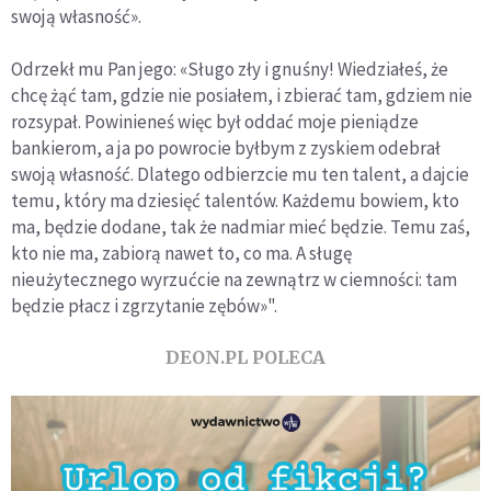
swoją własność».
Odrzekł mu Pan jego: «Sługo zły i gnuśny! Wiedziałeś, że
chcę żąć tam, gdzie nie posiałem, i zbierać tam, gdziem nie
rozsypał. Powinieneś więc był oddać moje pieniądze
bankierom, a ja po powrocie byłbym z zyskiem odebrał
swoją własność. Dlatego odbierzcie mu ten talent, a dajcie
temu, który ma dziesięć talentów. Każdemu bowiem, kto
ma, będzie dodane, tak że nadmiar mieć będzie. Temu zaś,
kto nie ma, zabiorą nawet to, co ma. A sługę
nieużytecznego wyrzućcie na zewnątrz w ciemności: tam
będzie płacz i zgrzytanie zębów»".
DEON.PL POLECA