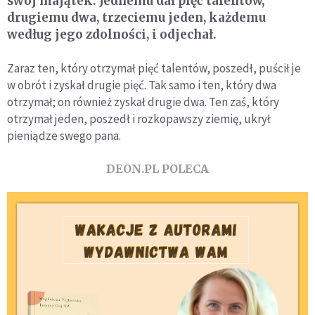
swój majątek. Jednemu dał pięć talentów,
drugiemu dwa, trzeciemu jeden, każdemu
według jego zdolności, i odjechał.
Zaraz ten, który otrzymał pięć talentów, poszedł, puścił je
w obrót i zyskał drugie pięć. Tak samo i ten, który dwa
otrzymał; on również zyskał drugie dwa. Ten zaś, który
otrzymał jeden, poszedł i rozkopawszy ziemię, ukrył
pieniądze swego pana.
DEON.PL POLECA