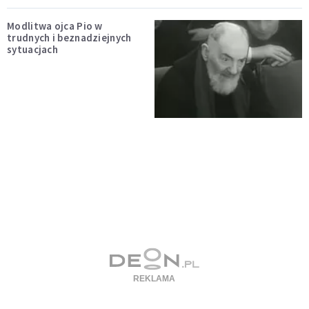
Modlitwa ojca Pio w
trudnych i beznadziejnych
sytuacjach