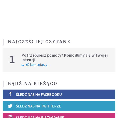
NAJCZĘŚCIEJ CZYTANE
1
Potrzebujesz pomocy? Pomodlimy się w Twojej
intencji
62 komentarzy
BĄDŹ NA BIEŻĄCO
ŚLEDŹ NAS NA FACEBOOKU
ŚLEDŹ NAS NA TWITTERZE
ŚLEDŹ NAS NA INSTAGRAMIE