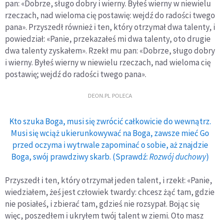
pan: «Dobrze, sługo dobry i wierny. Byłeś wierny w niewielu
rzeczach, nad wieloma cię postawię: wejdź do radości twego
pana». Przyszedł również i ten, który otrzymał dwa talenty, i
powiedział: «Panie, przekazałeś mi dwa talenty, oto drugie
dwa talenty zyskałem». Rzekł mu pan: «Dobrze, sługo dobry
i wierny. Byłeś wierny w niewielu rzeczach, nad wieloma cię
postawię; wejdź do radości twego pana».
DEON.PL POLECA
Kto szuka Boga, musi się zwrócić całkowicie do wewnątrz.
Musi się wciąż ukierunkowywać na Boga, zawsze mieć Go
przed oczyma i wytrwale zapominać o sobie, aż znajdzie
Boga, swój prawdziwy skarb. (Sprawdź:
Rozwój duchowy
)
Przyszedł i ten, który otrzymał jeden talent, i rzekł: «Panie,
wiedziałem, żeś jest człowiek twardy: chcesz żąć tam, gdzie
nie posiałeś, i zbierać tam, gdzieś nie rozsypał. Bojąc się
więc, poszedłem i ukryłem twój talent w ziemi. Oto masz