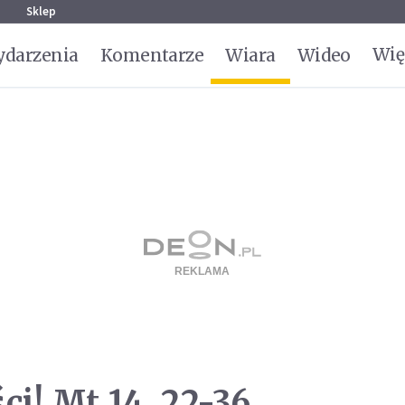
g
Sklep
Wię
darzenia
Komentarze
Wiara
Wideo
ci! Mt 14, 22-36