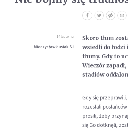
14 lat temu
Skoro tłum zost
wsiedli do łodzi
Mieczysław Łusiak SJ
tłumy. Gdy to uc
Wieczór zapadł,
stadiów oddalon
Gdy się przeprawili
rozesłali posłańców 
prosili, żeby przyna
się Go dotknęli, zos