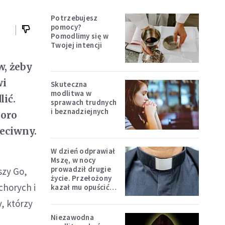
Potrzebujesz
pomocy?
Pomodlimy się w
Twojej intencji
w, żeby
wi
Skuteczna
modlitwa w
lić.
sprawach trudnych
i beznadziejnych
poro
zeciwny.
W dzień odprawiał
Mszę, w nocy
prowadził drugie
szy Go,
życie. Przełożony
 chorych i
kazał mu opuścić
zakon
y, którzy
Niezawodna