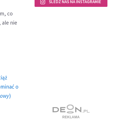
ŚLEDŹ NAS NA INSTAGRAMIE
im, co
 ale nie
ciąż
ominać o
howy
)