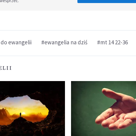
 wesprzeć.
 do ewangelii
#ewangelia na dziś
#mt 14 22-36
ELII