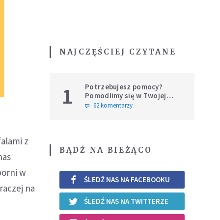
NAJCZĘŚCIEJ CZYTANE
Potrzebujesz pomocy?
1
Pomodlimy się w Twojej
intencji
62 komentarzy
falami z
BĄDŹ NA BIEŻĄCO
nas
porni w
ŚLEDŹ NAS NA FACEBOOKU
raczej na
ŚLEDŹ NAS NA TWITTERZE