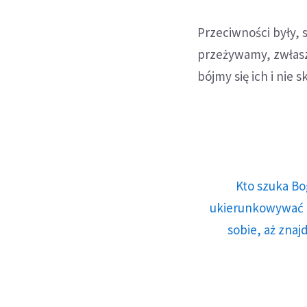
Przeciwności były,
przeżywamy, zwłaszc
bójmy się ich i nie s
Kto szuka Bo
ukierunkowywać n
sobie, aż znaj