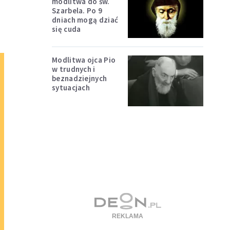
modlitwa do św.
Szarbela. Po 9
dniach mogą dziać
się cuda
Modlitwa ojca Pio
w trudnych i
beznadziejnych
sytuacjach