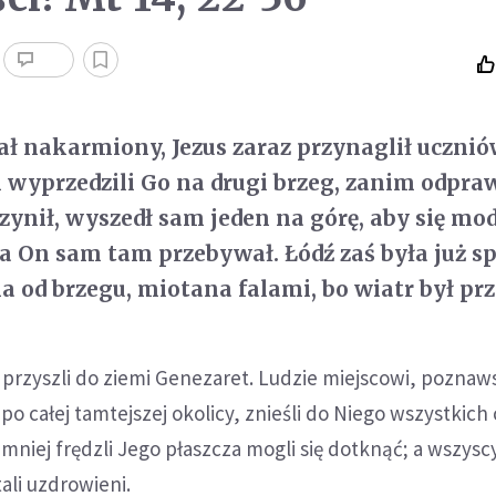
ał nakarmiony, Jezus zaraz przynaglił ucznió
 i wyprzedzili Go na drugi brzeg, zanim odpra
zynił, wyszedł sam jeden na górę, aby się mod
 a On sam tam przebywał. Łódź zaś była już s
a od brzegu, miotana falami, bo wiatr był pr
, przyszli do ziemi Genezaret. Ludzie miejscowi, poznaw
po całej tamtejszej okolicy, znieśli do Niego wszystkich
jmniej frędzli Jego płaszcza mogli się dotknąć; a wszysc
tali uzdrowieni.