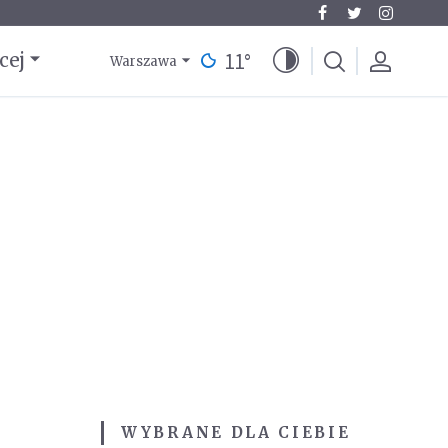
11
°
cej
Warszawa
WYBRANE DLA CIEBIE