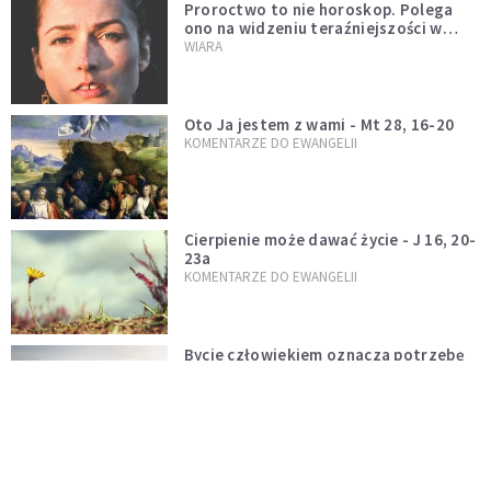
Proroctwo to nie horoskop. Polega
ono na widzeniu teraźniejszości w
świetle przeszłości Jezusa
WIARA
Oto Ja jestem z wami - Mt 28, 16-20
KOMENTARZE DO EWANGELII
Cierpienie może dawać życie - J 16, 20-
23a
KOMENTARZE DO EWANGELII
Bycie człowiekiem oznacza potrzebę
uczenia się i bycia przygotowanym na
nowość każdej sytuacji
WIARA
Boskie wyznanie miłości - J 15, 9-17
KOMENTARZE DO EWANGELII