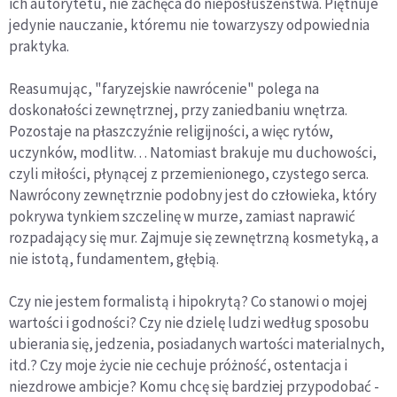
ich autorytetu, nie zachęca do nieposłuszeństwa. Piętnuje
jedynie nauczanie, któremu nie towarzyszy odpowiednia
praktyka.
Reasumując, "faryzejskie nawrócenie" polega na
doskonałości zewnętrznej, przy zaniedbaniu wnętrza.
Pozostaje na płaszczyźnie religijności, a więc rytów,
uczynków, modlitw… Natomiast brakuje mu duchowości,
czyli miłości, płynącej z przemienionego, czystego serca.
Nawrócony zewnętrznie podobny jest do człowieka, który
pokrywa tynkiem szczelinę w murze, zamiast naprawić
rozpadający się mur. Zajmuje się zewnętrzną kosmetyką, a
nie istotą, fundamentem, głębią.
Czy nie jestem formalistą i hipokrytą? Co stanowi o mojej
wartości i godności? Czy nie dzielę ludzi według sposobu
ubierania się, jedzenia, posiadanych wartości materialnych,
itd.? Czy moje życie nie cechuje próżność, ostentacja i
niezdrowe ambicje? Komu chcę się bardziej przypodobać -