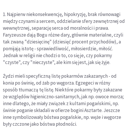
1. Najpierw niekonsekwencję, hipokryzję, brak równowagi
między czynami a sercem, oddzielanie sfery zewnętrznej od
wewnętrznej, separację serca od moralności i prawa.
Faryzeusze dają Bogu różne dary, głównie materialne, czyli
tak zwaną "dziesięcinę" (dziesięć procent przychodów), a
pomijają istotę - sprawiedliwość, miłosierdzie, miłość.
Jednak w religii nie chodzi o to, co się je, czy pokarmy
"czyste", czy "nieczyste", ale kim się jest, jak się żyje.
Żydzi mieli specyficzną listę pokarmów zakazanych - od
konia po świnię, od żab po węgorza. Egzegeci w różny
sposób tłumaczą tę listę. Niektóre pokarmy były zakazane
ze względów higieniczno-sanitarnych, jak np. owoce morza;
inne dlatego, że miały związek z kultami pogańskimi, np.
świnie poganie składali w ofierze bogini Asztarte. Jeszcze
inne symbolizowały bóstwa pogańskie, np. węże i węgorze
były czczone jako bóstwa płodności.