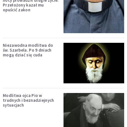
nocy prowadził drugie życie.
Przełożony kazał mu
opuścić zakon
Niezawodna modlitwa do
św. Szarbela. Po 9 dniach
mogą dziać się cuda
Modlitwa ojca Pio w
trudnych i beznadziejnych
sytuacjach