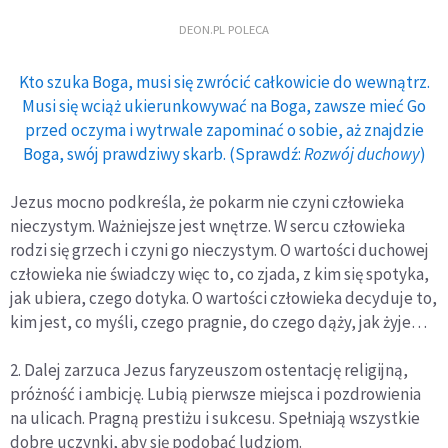
DEON.PL POLECA
Kto szuka Boga, musi się zwrócić całkowicie do wewnątrz.
Musi się wciąż ukierunkowywać na Boga, zawsze mieć Go
przed oczyma i wytrwale zapominać o sobie, aż znajdzie
Boga, swój prawdziwy skarb. (Sprawdź:
Rozwój duchowy
)
Jezus mocno podkreśla, że pokarm nie czyni człowieka
nieczystym. Ważniejsze jest wnętrze. W sercu człowieka
rodzi się grzech i czyni go nieczystym. O wartości duchowej
człowieka nie świadczy więc to, co zjada, z kim się spotyka,
jak ubiera, czego dotyka. O wartości człowieka decyduje to,
kim jest, co myśli, czego pragnie, do czego dąży, jak żyje…
2. Dalej zarzuca Jezus faryzeuszom ostentację religijną,
próżność i ambicję. Lubią pierwsze miejsca i pozdrowienia
na ulicach. Pragną prestiżu i sukcesu. Spełniają wszystkie
dobre uczynki, aby się podobać ludziom.