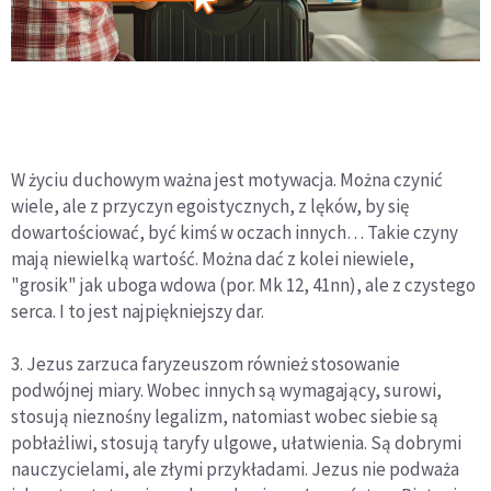
W życiu duchowym ważna jest motywacja. Można czynić
wiele, ale z przyczyn egoistycznych, z lęków, by się
dowartościować, być kimś w oczach innych… Takie czyny
mają niewielką wartość. Można dać z kolei niewiele,
"grosik" jak uboga wdowa (por. Mk 12, 41nn), ale z czystego
serca. I to jest najpiękniejszy dar.
3. Jezus zarzuca faryzeuszom również stosowanie
podwójnej miary. Wobec innych są wymagający, surowi,
stosują nieznośny legalizm, natomiast wobec siebie są
pobłażliwi, stosują taryfy ulgowe, ułatwienia. Są dobrymi
nauczycielami, ale złymi przykładami. Jezus nie podważa