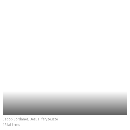
Jacob Jordanes, Jezus i faryzeusze
13 lat temu