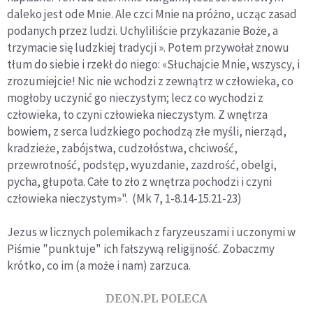
daleko jest ode Mnie. Ale czci Mnie na próżno, ucząc zasad
podanych przez ludzi. Uchyliliście przykazanie Boże, a
trzymacie się ludzkiej tradycji ». Potem przywołał znowu
tłum do siebie i rzekł do niego: «Słuchajcie Mnie, wszyscy, i
zrozumiejcie! Nic nie wchodzi z zewnątrz w człowieka, co
mogłoby uczynić go nieczystym; lecz co wychodzi z
człowieka, to czyni człowieka nieczystym. Z wnętrza
bowiem, z serca ludzkiego pochodzą złe myśli, nierząd,
kradzieże, zabójstwa, cudzołóstwa, chciwość,
przewrotność, podstęp, wyuzdanie, zazdrość, obelgi,
pycha, głupota. Całe to zło z wnętrza pochodzi i czyni
człowieka nieczystym»". (Mk 7, 1-8.14-15.21-23)
Jezus w licznych polemikach z faryzeuszami i uczonymi w
Piśmie "punktuje" ich fałszywą religijność. Zobaczmy
krótko, co im (a może i nam) zarzuca.
DEON.PL POLECA