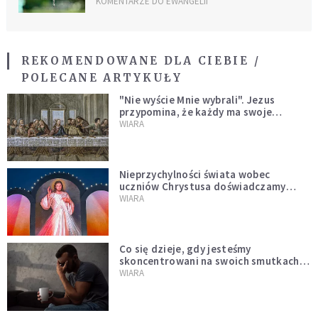
KOMENTARZE DO EWANGELII
REKOMENDOWANE DLA CIEBIE /
POLECANE ARTYKUŁY
"Nie wyście Mnie wybrali". Jezus
przypomina, że każdy ma swoje
miejsce i swoją misję
WIARA
Nieprzychylności świata wobec
uczniów Chrystusa doświadczamy
wszyscy, również dzisiaj
WIARA
Co się dzieje, gdy jesteśmy
skoncentrowani na swoich smutkach?
Mówi o tym św. Jan
WIARA