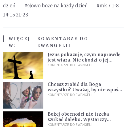
dzień
#słowo boże na każdy dzień
#mk 7 1-8
14-15 21-23
WIĘCEJ
KOMENTARZE DO
W:
EWANGELII
Jezus pokazuje, czym naprawdę
jest wiara. Nie chodzi o jej
wielkość
KOMENTARZE DO EWANGELII
Chcesz zrobić dla Boga
wszystko? Uważaj, by nie wpaść
w groźną pułapkę
KOMENTARZE DO EWANGELII
Bożej obecności nie trzeba
szukać daleko. Wystarczy
nauczyć się słuchać
KOMENTARZE DO EWANGELII