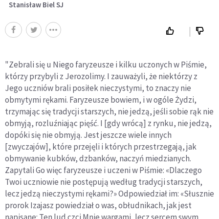
Stanisław Biel SJ
"Zebrali się u Niego faryzeusze i kilku uczonych w Piśmie,
którzy przybyli z Jerozolimy. I zauważyli, że niektórzy z
Jego uczniów brali posiłek nieczystymi, to znaczy nie
obmytymi rękami. Faryzeusze bowiem, i w ogóle Żydzi,
trzymając się tradycji starszych, nie jedzą, jeśli sobie rąk nie
obmyją, rozluźniając pięść. I [gdy wrócą] z rynku, nie jedzą,
dopóki się nie obmyją. Jest jeszcze wiele innych
[zwyczajów], które przejęli i których przestrzegają, jak
obmywanie kubków, dzbanków, naczyń miedzianych.
Zapytali Go więc faryzeusze i uczeni w Piśmie: «Dlaczego
Twoi uczniowie nie postępują według tradycji starszych,
lecz jedzą nieczystymi rękami?» Odpowiedział im: «Słusznie
prorok Izajasz powiedział o was, obłudnikach, jak jest
napisane: Ten lud czci Mnie wargami, lecz sercem swym