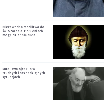
Niezawodna modlitwa do
św. Szarbela. Po 9 dniach
mogą dziać się cuda
Modlitwa ojca Pio w
trudnych i beznadziejnych
sytuacjach