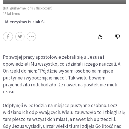
(fot. guilherme jofili / flickr.com)
15 lat temu
Mieczysław Łusiak SJ
Po swojej pracy apostołowie zebrali się u Jezusa i
opowiedzieli Mu wszystko, co zdziałali i czego nauczali. A
On rzekł do nich: "Pójdźcie wy sami osobno na miejsce
pustynne i wypocznijcie nieco". Tak wielu bowiem
przychodziło i odchodziło, że nawet na posiłek nie mieli
czasu.
Odpłynęli więc łodzią na miejsce pustynne osobno. Lecz
widziano ich odpływających. Wielu zauważyło to i zbiegli się
tam pieszo ze wszystkich miast, a nawet ich uprzedzili.
Gdy Jezus wysiadł, ujrzał wielki tłum i zdjęła Go litość nad