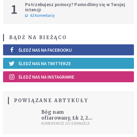
1
Potrzebujesz pomocy? Pomodlimy się w Twojej
intencji
62 komentarzy
BĄDŹ NA BIEŻĄCO
ŚLEDŹ NAS NA FACEBOOKU
ŚLEDŹ NAS NA TWITTERZE
ŚLEDŹ NAS NA INSTAGRAMIE
POWIĄZANE ARTYKUŁY
Bóg nam
ofiarowany, Łk 2, 22-
40
KOMENTARZE DO EWANGELII