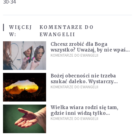
30-34
WIĘCEJ
KOMENTARZE DO
W:
EWANGELII
Chcesz zrobić dla Boga
wszystko? Uważaj, by nie wpaść
w groźną pułapkę
KOMENTARZE DO EWANGELII
Bożej obecności nie trzeba
szukać daleko. Wystarczy
nauczyć się słuchać
KOMENTARZE DO EWANGELII
Wielka wiara rodzi się tam,
gdzie inni widzą tylko
przeszkody
KOMENTARZE DO EWANGELII