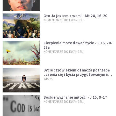
Oto Ja jestem z wami - Mt 28, 16-20
KOMENTARZE DO EWANGELII
Cierpienie może dawać życie - J 16, 20-
23a
KOMENTARZE DO EWANGELII
Bycie człowiekiem oznacza potrzebę
uczenia się i bycia przygotowanym na
nowość każdej sytuacji
WIARA
Boskie wyznanie miłości - J 15, 9-17
KOMENTARZE DO EWANGELII