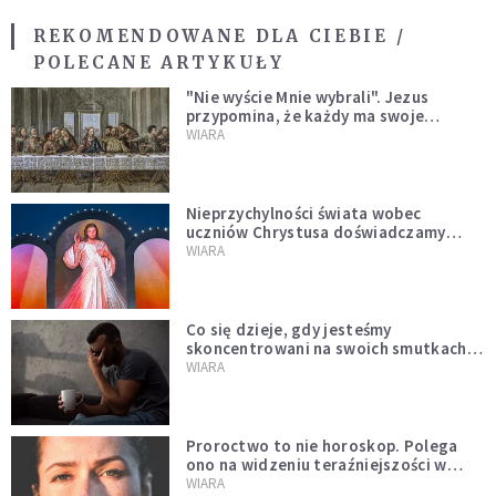
REKOMENDOWANE DLA CIEBIE /
POLECANE ARTYKUŁY
"Nie wyście Mnie wybrali". Jezus
przypomina, że każdy ma swoje
miejsce i swoją misję
WIARA
Nieprzychylności świata wobec
uczniów Chrystusa doświadczamy
wszyscy, również dzisiaj
WIARA
Co się dzieje, gdy jesteśmy
skoncentrowani na swoich smutkach?
Mówi o tym św. Jan
WIARA
Proroctwo to nie horoskop. Polega
ono na widzeniu teraźniejszości w
świetle przeszłości Jezusa
WIARA