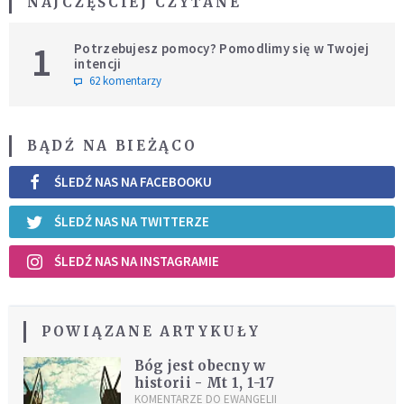
NAJCZĘŚCIEJ CZYTANE
1
Potrzebujesz pomocy? Pomodlimy się w Twojej
intencji
62 komentarzy
BĄDŹ NA BIEŻĄCO
ŚLEDŹ NAS NA FACEBOOKU
ŚLEDŹ NAS NA TWITTERZE
ŚLEDŹ NAS NA INSTAGRAMIE
POWIĄZANE ARTYKUŁY
Bóg jest obecny w
historii - Mt 1, 1-17
KOMENTARZE DO EWANGELII