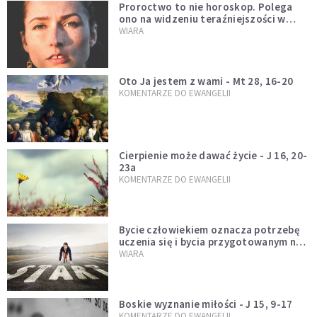
Proroctwo to nie horoskop. Polega
ono na widzeniu teraźniejszości w
świetle przeszłości Jezusa
WIARA
Oto Ja jestem z wami - Mt 28, 16-20
KOMENTARZE DO EWANGELII
Cierpienie może dawać życie - J 16, 20-
23a
KOMENTARZE DO EWANGELII
Bycie człowiekiem oznacza potrzebę
uczenia się i bycia przygotowanym na
nowość każdej sytuacji
WIARA
Boskie wyznanie miłości - J 15, 9-17
KOMENTARZE DO EWANGELII