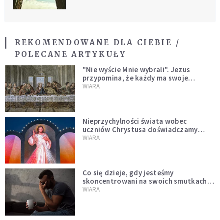
REKOMENDOWANE DLA CIEBIE /
POLECANE ARTYKUŁY
"Nie wyście Mnie wybrali". Jezus
przypomina, że każdy ma swoje
miejsce i swoją misję
WIARA
Nieprzychylności świata wobec
uczniów Chrystusa doświadczamy
wszyscy, również dzisiaj
WIARA
Co się dzieje, gdy jesteśmy
skoncentrowani na swoich smutkach?
Mówi o tym św. Jan
WIARA