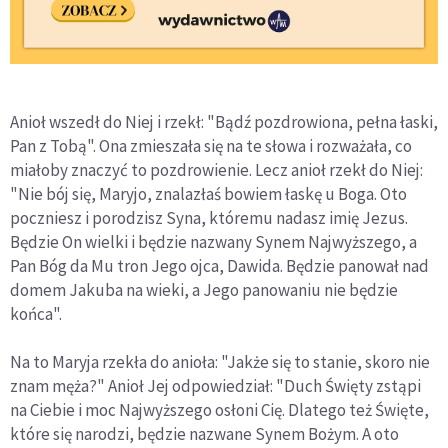
Anioł wszedł do Niej i rzekł: "Bądź pozdrowiona, pełna łaski,
Pan z Tobą". Ona zmieszała się na te słowa i rozważała, co
miałoby znaczyć to pozdrowienie. Lecz anioł rzekł do Niej:
"Nie bój się, Maryjo, znalazłaś bowiem łaskę u Boga. Oto
poczniesz i porodzisz Syna, któremu nadasz imię Jezus.
Będzie On wielki i będzie nazwany Synem Najwyższego, a
Pan Bóg da Mu tron Jego ojca, Dawida. Będzie panował nad
domem Jakuba na wieki, a Jego panowaniu nie będzie
końca".
Na to Maryja rzekła do anioła: "Jakże się to stanie, skoro nie
znam męża?" Anioł Jej odpowiedział: "Duch Święty zstąpi
na Ciebie i moc Najwyższego osłoni Cię. Dlatego też Święte,
które się narodzi, będzie nazwane Synem Bożym. A oto