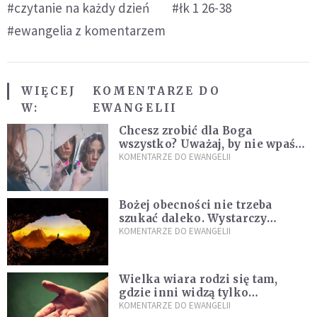
#czytanie na każdy dzień
#łk 1 26-38
#ewangelia z komentarzem
WIĘCEJ
KOMENTARZE DO
W:
EWANGELII
Chcesz zrobić dla Boga
wszystko? Uważaj, by nie wpaść
w groźną pułapkę
KOMENTARZE DO EWANGELII
Bożej obecności nie trzeba
szukać daleko. Wystarczy
nauczyć się słuchać
KOMENTARZE DO EWANGELII
Wielka wiara rodzi się tam,
gdzie inni widzą tylko
przeszkody
KOMENTARZE DO EWANGELII