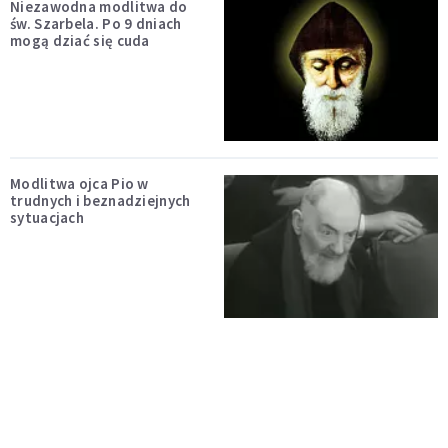
Niezawodna modlitwa do
św. Szarbela. Po 9 dniach
mogą dziać się cuda
Modlitwa ojca Pio w
trudnych i beznadziejnych
sytuacjach