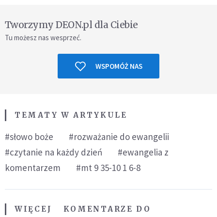
Tworzymy DEON.pl dla Ciebie
Tu możesz nas wesprzeć.
WSPOMÓŻ NAS
TEMATY W ARTYKULE
#słowo boże
#rozważanie do ewangelii
#czytanie na każdy dzień
#ewangelia z
komentarzem
#mt 9 35-10 1 6-8
WIĘCEJ
KOMENTARZE DO