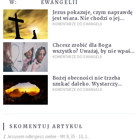
W:
EWANGELII
Jezus pokazuje, czym naprawdę
jest wiara. Nie chodzi o jej
wielkość
KOMENTARZE DO EWANGELII
Chcesz zrobić dla Boga
wszystko? Uważaj, by nie wpaść
w groźną pułapkę
KOMENTARZE DO EWANGELII
Bożej obecności nie trzeba
szukać daleko. Wystarczy
nauczyć się słuchać
KOMENTARZE DO EWANGELII
SKOMENTUJ ARTYKUŁ
Z Jezusem odkryjesz siebie - Mt 9, 35 - 10, 1..