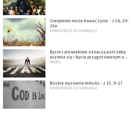
Cierpienie może dawać życie - J 16, 20-
23a
KOMENTARZE DO EWANGELII
Bycie człowiekiem oznacza potrzebę
uczenia się i bycia przygotowanym na
nowość każdej sytuacji
WIARA
Boskie wyznanie miłości - J 15, 9-17
KOMENTARZE DO EWANGELII