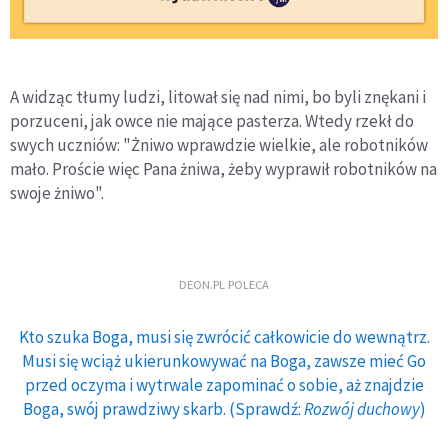
A widząc tłumy ludzi, litował się nad nimi, bo byli znękani i
porzuceni, jak owce nie mające pasterza. Wtedy rzekł do
swych uczniów: "Żniwo wprawdzie wielkie, ale robotników
mało. Proście więc Pana żniwa, żeby wyprawił robotników na
swoje żniwo".
DEON.PL POLECA
Kto szuka Boga, musi się zwrócić całkowicie do wewnątrz.
Musi się wciąż ukierunkowywać na Boga, zawsze mieć Go
przed oczyma i wytrwale zapominać o sobie, aż znajdzie
Boga, swój prawdziwy skarb. (Sprawdź:
Rozwój duchowy
)