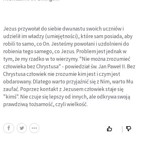
Jezus przywołał do siebie dwunastu swoich uczniów i
udzielił im władzy (umiejętności), które sam posiada, aby
robili to samo, co On. Jesteśmy powołani i uzdolnieni do
robienia tego samego, co Jezus. Problem jest jednak w
tym, że my rzadko w to wierzymy. "Nie można zrozumieć
człowieka bez Chrystusa" - powiedział św. Jan Paweł II. Bez
Chrystusa człowiek nie zrozumie kim jest i czym jest
obdarowany. Dlatego warto przyjaźnić się z Nim, warto Mu
zaufać. Poprzez kontakt z Jezusem człowiek staje się
"kimś". Nie czuje się lepszy od innych, ale odkrywa swoją
prawdziwą tożsamość, czyli wielkość.