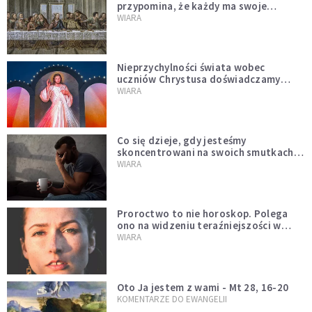
przypomina, że każdy ma swoje
miejsce i swoją misję
WIARA
Nieprzychylności świata wobec
uczniów Chrystusa doświadczamy
wszyscy, również dzisiaj
WIARA
Co się dzieje, gdy jesteśmy
skoncentrowani na swoich smutkach?
Mówi o tym św. Jan
WIARA
Proroctwo to nie horoskop. Polega
ono na widzeniu teraźniejszości w
świetle przeszłości Jezusa
WIARA
Oto Ja jestem z wami - Mt 28, 16-20
KOMENTARZE DO EWANGELII