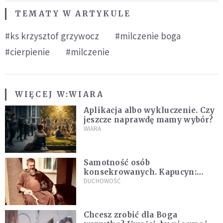
TEMATY W ARTYKULE
#ks krzysztof grzywocz
#milczenie boga
#cierpienie
#milczenie
WIĘCEJ W:
WIARA
Aplikacja albo wykluczenie. Czy
jeszcze naprawdę mamy wybór?
WIARA
Samotność osób
konsekrowanych. Kapucyn:
Życie w pojedynkę rzadko jest
DUCHOWOŚĆ
sielanką
Chcesz zrobić dla Boga