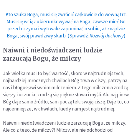
Kto szuka Boga, musi się zwrócić całkowicie do wewnątrz.
Musi się wciąż ukierunkowywać na Boga, zawsze mieć Go
przed oczyma i wytrwale zapominać o sobie, aż znajdzie
Boga, swój prawdziwy skarb. (Sprawdź:
Rozwój duchowy
)
Naiwni i niedoświadczeni ludzie
zarzucają Bogu, że milczy
Jak wielka musi to być wartość, skoro w najtrudniejszych,
najbardziej mrocznych chwilach Bóg trwa w ciszy, patrzy na
nas i błogosławi swoim milczeniem. Z tego milczenia zrodzą
się łzy i uczucia, zrodzą się piękne słowa i myśli. Ale najpierw
Bóg daje samo źródło, sam początek: swoją ciszę. Daje to, co
najcenniejsze, w chwilach, kiedy nam jest najtrudniej.
Naiwni i niedoświadczeni ludzie zarzucają Bogu, że milczy.
Ale co z tego, że milczy?! Milczy, ale nie odchodzi od