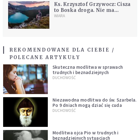
Ks. Krzysztof Grzywocz: Cisza
to Boska droga. Nie ma
lepszego sposobu, żeby
WIARA
odkryć siebie
REKOMENDOWANE DLA CIEBIE /
POLECANE ARTYKUŁY
Skuteczna modlitwa w sprawach
trudnych i beznadziejnych
DUCHOWOŚĆ
Niezawodna modlitwa do św. Szarbela.
Po 9 dniach mogą dziać się cuda
DUCHOWOŚĆ
Modlitwa ojca Pio w trudnych i
beznadziejnych sytuacjach