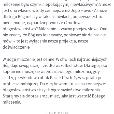
milczenie było czymś niepokojącym, niewłaściwym? A może
jest ono właśnie wtedy cenniejsze niż Jego słowo? A może
dlatego Bóg milczy w takich chwilach, ponieważ jest to
nieocenione, najbardziej twórcze i źródłowe
błogosławieństwo? Milczenie – ważny przejaw słowa. Ono
nie znaczy, że Bóg nas lekceważy, ponieważ nic do nas nie
mówi – to jest wyłącznie nasza projekcja, nasze
doświadczenie.
W Bogu milczenie jest cenne. W chwilach najtrudniejszych
Bóg daje swoją ciszę – źródło wszelkich słów. Dlatego jako
kapłan nie muszę się wstydzić swojego milczenia, gdy
siedzę przykładowo obok Kasi, która leży w szpitalu po
próbie samobójczej. Daję jej bowiem to, co najcenniejsze:
błogosławieństwo ciszy i błogosławieństwo milczenia.
Starajmy się dobrze zrozumieć, jaka jest wartość Bożego
milczenia.
DEON.PL POLECA