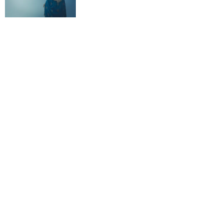
Kościół wobec UFO. Wiara nie wyklucza
życia pozaziemskiego
KOŚCIÓŁ