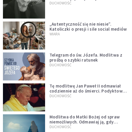
DUCHOWOŚĆ
„Autentyczność się nie niesie”.
Katoliczki o presji i sile social mediów
WIARA
Telegram do św. Józefa. Modlitwa z
prośbą o szybki ratunek
DUCHOWOŚĆ
Tę modlitwę Jan Paweł II odmawiał
codziennie aż do śmierci. Podyktował
mu ją ojciec
DUCHOWOŚĆ
Modlitwa do Matki Bożej od spraw
niemożliwych. Odmawiaj ją, gdy
wszystko idzie źle
DUCHOWOŚĆ