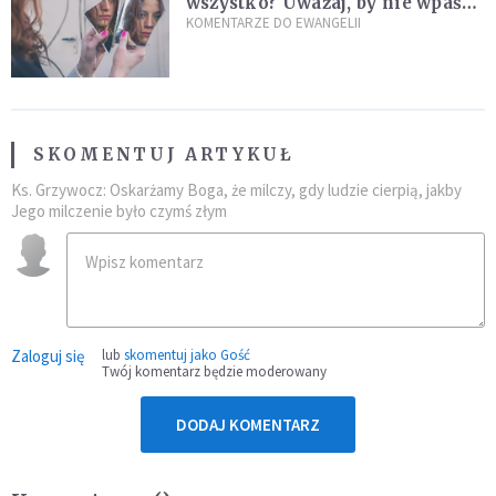
wszystko? Uważaj, by nie wpaść
w groźną pułapkę
KOMENTARZE DO EWANGELII
SKOMENTUJ ARTYKUŁ
Ks. Grzywocz: Oskarżamy Boga, że milczy, gdy ludzie cierpią, jakby
Jego milczenie było czymś złym
Zaloguj się
lub
skomentuj jako Gość
Twój komentarz będzie moderowany
DODAJ KOMENTARZ