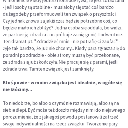
W momencie kiedy jedna strona odkrywa, że jest zdradzana
- jeśli osoby są stabilne - musiałoby się stać coś bardzo
dużego żeby przeformuowali ten związek o przyszłości.
Czy jednak znowu za jakiś czas będzie potrzebne coś, co
będzie miało ich zbliżyć? Jedna osoba się oddala, bo widzi,
że partner ją zdradza - on próbuje za nią gonić. I odwrotnie.
Ten dramat pt. "Zdradziłeś mnie - nie potrafię Ci zaufać" -
żyje tak bardzo, że już nie chcemy... Kiedy para zgłasza się do
poradni po zdradzie - obie strony muszą być przekonane,
że zdrada się już skończyła. Nie pracuje się z parami, jeśli
zdrada trwa. Tamten związek jest zamknięty.
Ktoś powie - w moim związku jest idealnie, w ogóle się
nie kłócimy...
To niedobrze, bo albo o czymś nie rozmawiają, albo są na
siebie ślepi. Być może też doszło między nimi do niejawnego
porozumienia, że z jakiegoś powodu postanowili zatrzeć
swoje indywidualności na rzecz związku. Tworzenie pary