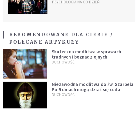
PSYCHOLOGIA NA CO DZIEŃ
REKOMENDOWANE DLA CIEBIE /
POLECANE ARTYKUŁY
Skuteczna modlitwa w sprawach
trudnych i beznadziejnych
DUCHOWOŚĆ
Niezawodna modlitwa do św. Szarbela.
Po 9 dniach mogą dziać się cuda
DUCHOWOŚĆ
Modlitwa ojca Pio w trudnych i
beznadziejnych sytuacjach
DUCHOWOŚĆ