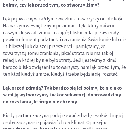
boimy, czy lęk przed tym, co stworzyliśmy?
Lęk pojawia się w każdym związku - towarzyszy on bliskości.
Na naszym wewnętrznym poziomie - lęk, który mówi o
naszym doświadczeniu - na ogół bliskie relacje zawierały
pewien element podatności na zranienia. Świadomie lub nie
- z bliższej lub dalszej przeszłości - pamiętamy, że
towarzyszą temu zranienia, jakaś strata. Nie ma takiej
relacji, w której by nie było straty. Jeśli jesteśmy z kimś
bardzo blisko związani to towarzyszy nam lęk przed tym, że
ten ktoś kiedyś umrze. Kiedyś trzeba będzie się rozstać.
Lęk przed zdradą? Tak bardzo się jej boimy, że niejako
sami ją wytworzymy i w konsekwencji dopro
wadzimy
do rozstania, którego nie chcemy...
Kiedy partner zaczyna podejrzewać zdradę - wokół drugiej
osoby zaczyna się pojawiać chory klimat. Opresyjne