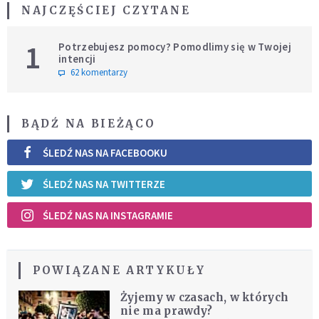
NAJCZĘŚCIEJ CZYTANE
1
Potrzebujesz pomocy? Pomodlimy się w Twojej
intencji
62 komentarzy
BĄDŹ NA BIEŻĄCO
ŚLEDŹ NAS NA FACEBOOKU
ŚLEDŹ NAS NA TWITTERZE
ŚLEDŹ NAS NA INSTAGRAMIE
POWIĄZANE ARTYKUŁY
Żyjemy w czasach, w których
nie ma prawdy?