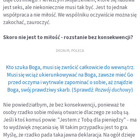
jest seks, ale niekoniecznie musi tak być. Jest to jednak
współpraca a nie miłość. We wspólniku oczywiście można się
zakochać, zauroczyć.
Skoro nie jest to miłość - rozstanie bez konsekwencji?
DEON.PL POLECA
Kto szuka Boga, musi się zwrócić całkowicie do wewnątrz.
Musi się wciąż ukierunkowywać na Boga, zawsze mieć Go
przed oczyma i wytrwale zapominać o sobie, aż znajdzie
Boga, swój prawdziwy skarb. (Sprawdź:
Rozwój duchowy
)
Nie powiedziałbym, że bez konsekwencji, ponieważ te
osoby rzadko sobie mówią otwarcie dlaczego ze sobą są.
Jeśli ktoś komuś powie: "Jestem z Tobą dla pieniędzy" - ma
to wydźwięk znęcania się. W takim przypadku jest to gra.
Myślę, że rzadko pada taka jawna deklaracja. Na ogół dzieje