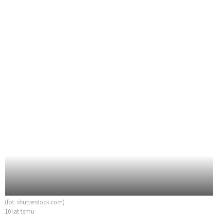
(fot. shutterstock.com)
10 lat temu