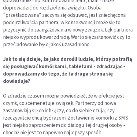
sprawdzanie - np. kontrolowanie SMS, maili - może
doprowadzić do rozdzielenia związku. Osoba
"prześladowana" zaczyna się odsuwać, jest zniechęcona
podejrzliwością partnera, w konsekwencji może się to
przyczynić do zaangażowania w nowy związek. Lęk partnera
niejako wyprodukował zdradę. Warto się zastanowić czy to
prześladowanie było jakoś uzasadnione...
Jak to się dzieje, że jako dorośli ludzie, którzy potrafią
się posługiwać komórkami, tabletami - zdradzając -
doprowadzamy do tego, że ta druga strona się
dowiaduje?
O zdradzie czasem można powiedzieć, że w efekcie jest
czymś, co scemenetuje związek. Partnerzy od nowa
zastanawiają się co ich łączy, co do siebie czują, czy
rzeczywiście chcą być razem. Zostawienie komórki z SMS
jest niejako zaproszeniem do dialogu tej drugiej osoby -
chociaż nie jest to napewno najlepszy sposób.