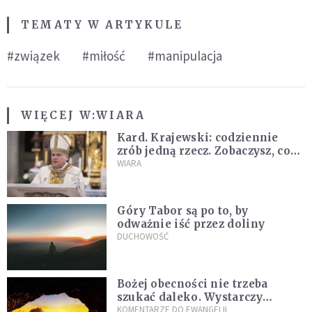
TEMATY W ARTYKULE
#związek
#miłość
#manipulacja
WIĘCEJ W:
WIARA
Kard. Krajewski: codziennie
zrób jedną rzecz. Zobaczysz, co
stanie się z twoim życiem
WIARA
Góry Tabor są po to, by
odważnie iść przez doliny
DUCHOWOŚĆ
Bożej obecności nie trzeba
szukać daleko. Wystarczy
nauczyć się słuchać
KOMENTARZE DO EWANGELII