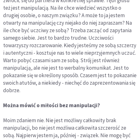
zwrócić się do partnera w konkretnej sprawie. Tębr głosu
też jest manipulacją. Na ile chce wiedzieć wszystko o
drugiej osobie, o naszym związku? A może to ja jestem
otwarty na manipulację czy niejako do niej zapraszam? Na
ile chce być uczciwy ze sobą? Trzeba zacząć od zapytania
samego siebie. Jest to bardzo trudne. Uczciwości
towarzyszy rozczarowanie. Kiedy jesteśmy ze sobą szczerzy
i autentyczni - kosztuje nas to wiele nieprzyjemnych uczuć.
Warto pobyć czasami sam ze sobą. Strój jest również
manipulacją, ale nie jest to werbalny komunikat. Jest to
pokazanie się w określony sposób. Czasem jest to pokazanie
swoich atutów, a niekiedy - niechęć do zaprezentowania się
dobrze.
Można mówić o miłości bez manipulacji?
Moim zdaniem nie. Nie jest możliwy całkowity brak
manipulacji, bo nie jest możliwa całkowita szczerość ze
sobą. Najpierw jestem ja, później - związek. Nie mogę być