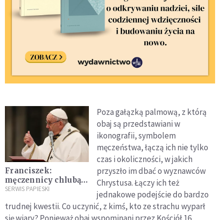
Poza gałązką palmową, z którą
obaj są przedstawiani w
ikonografii, symbolem
męczeństwa, łączą ich nie tylko
czas i okoliczności, w jakich
przyszło im dbać o wyznawców
Franciszek:
męczennicy chlubą
Chrystusa. Łączy ich też
Kościoła
SERWIS PAPIESKI
jednakowe podejście do bardzo
trudnej kwestii. Co uczynić, z kimś, kto ze strachu wyparł
się wiary? Ponieważ obaj wspominani przez Kościół 16