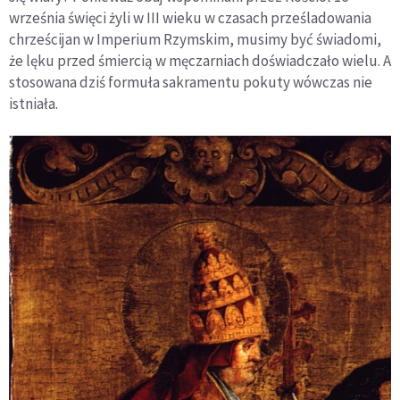
września święci żyli w III wieku w czasach prześladowania
chrześcijan w Imperium Rzymskim, musimy być świadomi,
że lęku przed śmiercią w męczarniach doświadczało wielu. A
stosowana dziś formuła sakramentu pokuty wówczas nie
istniała.