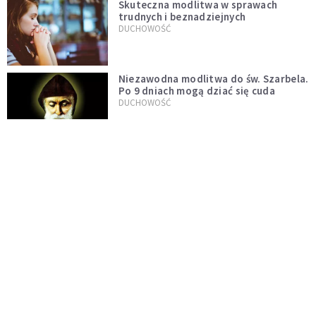
Skuteczna modlitwa w sprawach
trudnych i beznadziejnych
DUCHOWOŚĆ
Niezawodna modlitwa do św. Szarbela.
Po 9 dniach mogą dziać się cuda
DUCHOWOŚĆ
Modlitwa ojca Pio w trudnych i
beznadziejnych sytuacjach
DUCHOWOŚĆ
„Autentyczność się nie niesie”.
Katoliczki o presji i sile social mediów
WIARA
Telegram do św. Józefa. Modlitwa z
prośbą o szybki ratunek