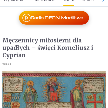
Radio DEON Modlitwa
Męczennicy miłosierni dla
upadłych – święci Korneliusz i
Cyprian
WIARA