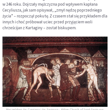
w 246 roku. Dojrzały mężczyzna pod wpływem kapłana
Cecyliusza, jak sam opisywał, „zmył nędzę poprzedniego
życia” – rozpoczął pokutę. Z czasem stał się przykładem dla
innych i choć próbował uciec przed przyjęciem woli
chrześcijan z Kartaginy – został biskupem.
Męczeństwo św. Cypriana i św. Savinusa - Abbey Church of Saint-Savin-sur-