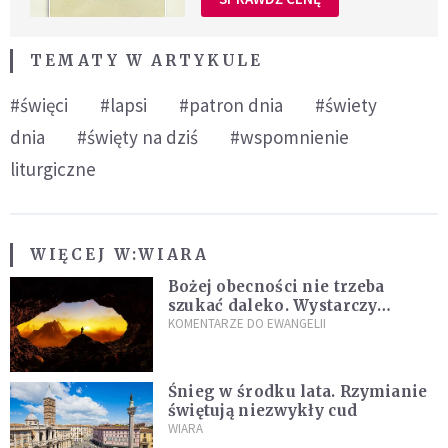
TEMATY W ARTYKULE
#święci
#lapsi
#patron dnia
#świety
dnia
#święty na dziś
#wspomnienie
liturgiczne
WIĘCEJ W:
WIARA
Bożej obecności nie trzeba
szukać daleko. Wystarczy
nauczyć się słuchać
KOMENTARZE DO EWANGELII
Śnieg w środku lata. Rzymianie
świętują niezwykły cud
WIARA