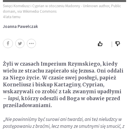
Święci Korneliusz i Cyprian w otoczeniu Madonny - Unknown author, Public
domain, via Wikimedia Commons
4 lata temu
Joanna Pawełczak
Żyli w czasach Imperium Rzymskiego, kiedy
wielu ze strachu zapierało się Jezusa. Oni oddali
za Niego życie. W czasie swej posługi, papież
Korneliusz i biskup Kartaginy, Cyprian,
wskazywali co zrobić z tak zwanymi upadłymi
–
lapsi
, którzy odeszli od Boga w obawie przed
prześladowaniami.
„
N
ie powinniśmy być surowi ani twardzi, ani też nieludzcy w
postępowaniu z braćmi, lecz mamy ze smutnymi się smucić, z