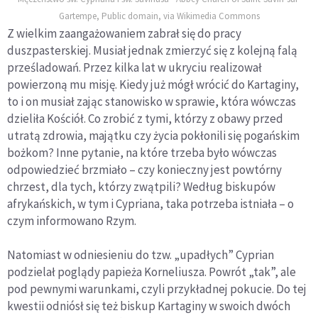
Gartempe, Public domain, via Wikimedia Commons
Z wielkim zaangażowaniem zabrał się do pracy
duszpasterskiej. Musiał jednak zmierzyć się z kolejną falą
prześladowań. Przez kilka lat w ukryciu realizował
powierzoną mu misję. Kiedy już mógł wrócić do Kartaginy,
to i on musiał zając stanowisko w sprawie, która wówczas
dzieliła Kościół. Co zrobić z tymi, którzy z obawy przed
utratą zdrowia, majątku czy życia pokłonili się pogańskim
bożkom? Inne pytanie, na które trzeba było wówczas
odpowiedzieć brzmiało – czy konieczny jest powtórny
chrzest, dla tych, którzy zwątpili? Według biskupów
afrykańskich, w tym i Cypriana, taka potrzeba istniała – o
czym informowano Rzym.
Natomiast w odniesieniu do tzw. „upadłych” Cyprian
podzielał poglądy papieża Korneliusza. Powrót „tak”, ale
pod pewnymi warunkami, czyli przykładnej pokucie. Do tej
kwestii odniósł się też biskup Kartaginy w swoich dwóch