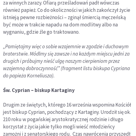
za winnych zarazy. Ofiarą prześladowań padł wówczas
również papież. Co do okoliczności w jakich zakończył życie
istnieją pewne rozbieżności – zginął śmiercią męczeńską
być może w trakcie napadu na dom modlitwy albo na
wygnaniu, gdzie źle go traktowano.
„Pamiętajmy więc o sobie wzajemnie w zgodzie i duchowym
braterstwie. Módlmy się zawsze i na każdym miejscu jedni za
drugich i próbujmy nieść ulgę naszym cierpieniom przez
wzajemną dobroczynność” (fragment listu biskupa Cypriana
do papieża Korneliusza).
Św. Cyprian – biskup Kartaginy
Drugim ze świętych, którego 16 września wspomina Kościół
jest biskup Cyprian, pochodzący z Kartaginy. Urodził się ok.
210 roku w pogańskiej arystokratycznej rodzinie i długo
korzystał z życia jakie tylko mogli wieść młodzieńcy
zamożni i z senatorskiego rodu. Czas nawrócenia przyszedł