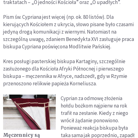
traktatach – „O jedności Kościoła” oraz „O upadłych”.
Pism św. Cypriana jest więcej (np. ok. 80 listów). Dla
kierujących Kościołem z ukrycia, słowo pisane było czasami
jedyną drogą komunikacji z wiernymi. Natomiast na
szczególną uwagę, zdaniem Benedykta XVI zasługuje praca
biskupa Cypriana poświęcona Modlitwie Pańskiej.
Kres posługi pasterskiej biskupa Kartaginy, szczególnie
zasłużonego dla Kościoła Afryki Północnej i pierwszego
biskupa – męczennika w Afryce, nadszedł, gdy w Rzymie
przenoszono relikwie papieża Korneliusza.
Cyprian za odmowę złożenia
hołdu bożkom najpierw na rok
trafił na zesłanie. Kiedy z niego
wrócił żądanie ponowiono.
Ponieważ reakcja biskupa była
taka sama jak poprzednio, zapadł
Męczennicy są