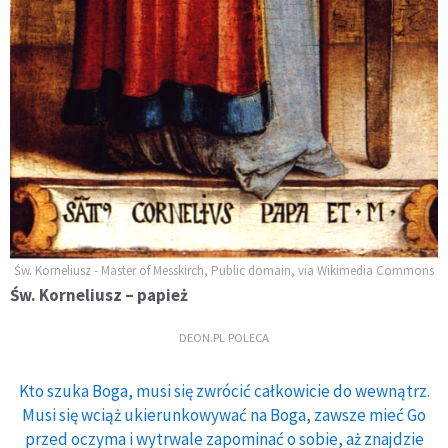
Św. Korneliusz - Master of Messkirch, Public domain, via Wikimedia Commons
Św. Korneliusz – papież
DEON.PL POLECA
Kto szuka Boga, musi się zwrócić całkowicie do wewnątrz.
Musi się wciąż ukierunkowywać na Boga, zawsze mieć Go
przed oczyma i wytrwale zapominać o sobie, aż znajdzie