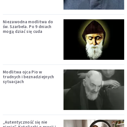
Niezawodna modlitwa do
św. Szarbela. Po 9 dniach
mogą dziać się cuda
Modlitwa ojca Pio w
trudnych i beznadziejnych
sytuacjach
„Autentyczność się nie
niesie”. Katoliczki o presji i