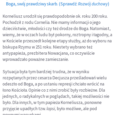
Boga, swój prawdziwy skarb. (Sprawdź:
Rozwój duchowy
)
Korneliusz urodził się prawdopodobnie ok. roku 200 roku.
Pochodził z rodu Cornelia. Nie mamy informacji o jego
dzieciństwie, młodości czy też drodze do Boga. Natomiast,
wiemy, że w oczach ludu był pokorny, roztropny i łagodny, a
w Kościele przeszedł kolejne etapy służby, aż do wyboru na
biskupa Rzymu w 251 roku. Niestety wybrano też
antypapieża, prezbitera Nowacjana, co oczywiście
wprowadzało poważne zamieszanie.
Sytuacja była tym bardziej trudna, że w wyniku
rozpętanych przez cesarza Decjusza prześladowań wielu
odeszło od Boga, a po ustaniu represji chciało wrócić na
łono Kościoła. Opinie co z nimi zrobić były rozbieżne. Dla
jednych, o radykalnych w poglądach, takiej możliwości nie
było. Dla innych, w tym papieża Korneliusza, ponowne
przyjęcie upadłych tzw.
lapsi,
było możliwe, ale pod
pewnymi warunkami.