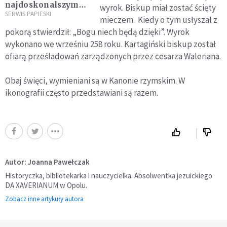
najdoskonalszym
wyrok. Biskup miał zostać ścięty
przykładem utraty
SERWIS PAPIESKI
mieczem. Kiedy o tym usłyszał z
życia za Chrystusa
pokorą stwierdził: „Bogu niech będą dzięki”. Wyrok
wykonano we wrześniu 258 roku. Kartagiński biskup został
ofiarą prześladowań zarządzonych przez cesarza Waleriana.
Obaj święci, wymieniani są w Kanonie rzymskim. W
ikonografii często przedstawiani są razem.
Autor: Joanna Pawełczak
Historyczka, bibliotekarka i nauczycielka. Absolwentka jezuickiego
DA XAVERIANUM w Opolu.
Zobacz inne artykuły autora