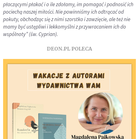
płaczącymi płakać i o ile zdołamy, im pomagać i podnosić ich
pociechą naszej miłości. Nie powinniśmy ich odtrącać od
pokuty, obchodząc się z nimi szorstko i zawzięcie, ale też nie
mamy być ustępliwi i lekkomyślni z przywracaniem ich do
wspólnoty” (św. Cyprian).
DEON.PL POLECA