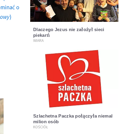
ominać o
howy
)
Dlaczego Jezus nie założył sieci
piekarń
WIARA
Szlachetna Paczka połączyła niemal
milion osób
KOŚCIÓŁ