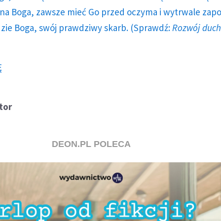
a Boga, zawsze mieć Go przed oczyma i wytrwale zap
dzie Boga, swój prawdziwy skarb. (Sprawdź:
Rozwój duc
Ę
tor
DEON.PL POLECA