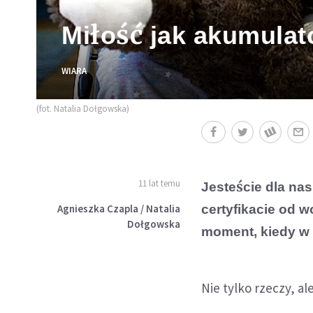
Miłość jak akumulat
WIARA
(fot. Natalia Dołgowska)
11 lat temu
Jesteście dla nas
Agnieszka Czapla / Natalia
certyfikacie od 
Dołgowska
moment, kiedy w 
Nie tylko rzeczy, a