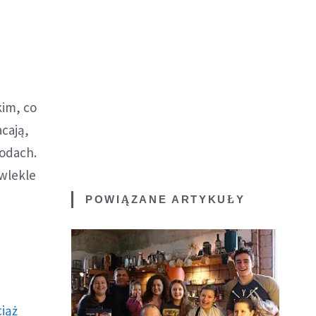
kim, co
acają,
hodach.
ewlekle
POWIĄZANE ARTYKUŁY
ciąż