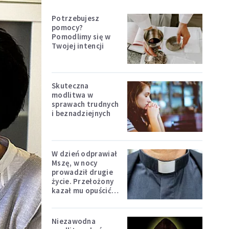
Potrzebujesz
pomocy?
Pomodlimy się w
Twojej intencji
Skuteczna
modlitwa w
sprawach trudnych
i beznadziejnych
W dzień odprawiał
Mszę, w nocy
prowadził drugie
życie. Przełożony
kazał mu opuścić
zakon
Niezawodna