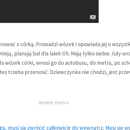
cerować z córką. Prowadzi wózek i opowiada jej o wszyst
mieją, planują bal dla lalek Oli. Mają tylko siebie. Gdy wr
a wózek córki, wnosi go do autobusu, do metra, po sc
ją też trzeba przenosić. Dziewczynka nie chodzi, jest prz
DEON.PL POLECA
ga, musi się zwrócić całkowicie do wewnątrz. Musi się w