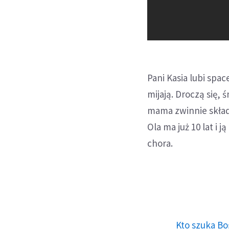
Pani Kasia lubi spa
mijają. Droczą się, ś
mama zwinnie skład
Ola ma już 10 lat i 
chora.
Kto szuka Bo