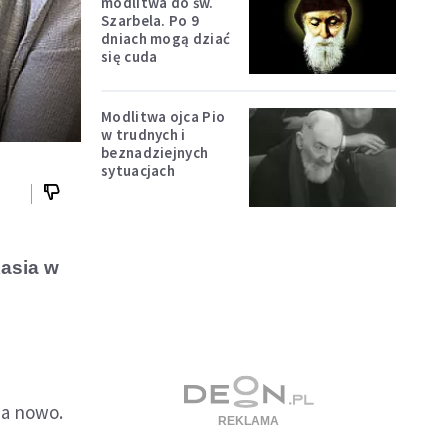
modlitwa do św.
Szarbela. Po 9
dniach mogą dziać
się cuda
Modlitwa ojca Pio
w trudnych i
beznadziejnych
sytuacjach
Kasia w
na nowo.