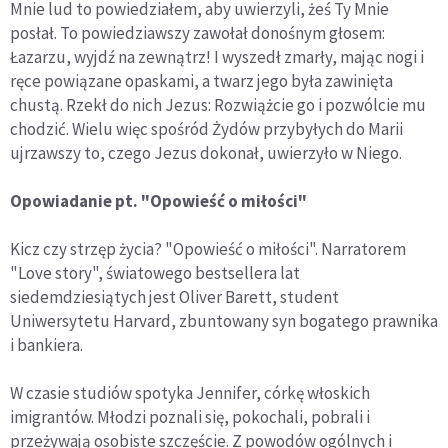
Mnie lud to powiedziałem, aby uwierzyli, żeś Ty Mnie
posłał. To powiedziawszy zawołał donośnym głosem:
Łazarzu, wyjdź na zewnątrz! I wyszedł zmarły, mając nogi i
ręce powiązane opaskami, a twarz jego była zawinięta
chustą. Rzekł do nich Jezus: Rozwiążcie go i pozwólcie mu
chodzić. Wielu więc spośród Żydów przybyłych do Marii
ujrzawszy to, czego Jezus dokonał, uwierzyło w Niego.
Opowiadanie pt. "Opowieść o miłości"
Kicz czy strzęp życia? "Opowieść o miłości". Narratorem
"Love story", światowego bestsellera lat
siedemdziesiątych jest Oliver Barett, student
Uniwersytetu Harvard, zbuntowany syn bogatego prawnika
i bankiera.
W czasie studiów spotyka Jennifer, córkę włoskich
imigrantów. Młodzi poznali się, pokochali, pobrali i
przeżywają osobiste szczęście. Z powodów ogólnych i