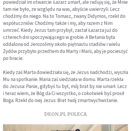
powiedział im otwarcie: Łazarz umarł, ale raduję się, że Mnie
tam nie było, ze względu na was, abyście uwierzyli. Lecz
chodźmy do niego. Na to Tomasz, zwany Didymos, rzekł do
współuczniów: Chodźmy także i my, aby razem z Nim
umrzeć. Kiedy Jezus tam przybył, zastał Łazarza już do
czterech dni spoczywającego w grobie. A Betania była
oddalona od Jerozolimy około piętnastu stadiów i wielu
Żydów przybyło przedtem do Marty i Marii, aby je pocieszyć
po bracie.
Kiedy zaś Marta dowiedziała się, że Jezus nadchodzi, wyszła
Mu na spotkanie. Maria zaś siedziała w domu. Marta rzekła
do Jezusa: Panie, gdybyś tu był, mój brat by nie umarł. Lecz
i teraz wiem, że Bóg da Ci wszystko, o cokolwiek byś prosił
Boga. Rzekł do niej Jezus: Brat twój zmartwychwstanie.
DEON.PL POLECA