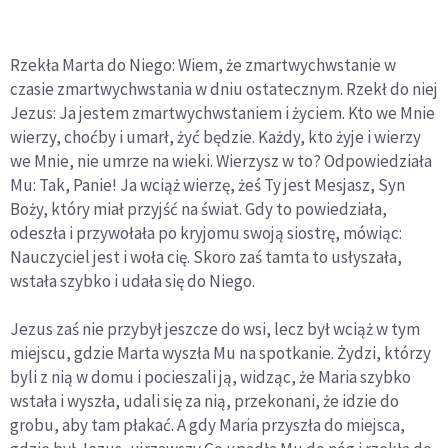
Rzekła Marta do Niego: Wiem, że zmartwychwstanie w
czasie zmartwychwstania w dniu ostatecznym. Rzekł do niej
Jezus: Ja jestem zmartwychwstaniem i życiem. Kto we Mnie
wierzy, choćby i umarł, żyć będzie. Każdy, kto żyje i wierzy
we Mnie, nie umrze na wieki. Wierzysz w to? Odpowiedziała
Mu: Tak, Panie! Ja wciąż wierzę, żeś Ty jest Mesjasz, Syn
Boży, który miał przyjść na świat. Gdy to powiedziała,
odeszła i przywołała po kryjomu swoją siostrę, mówiąc:
Nauczyciel jest i woła cię. Skoro zaś tamta to usłyszała,
wstała szybko i udała się do Niego.
Jezus zaś nie przybył jeszcze do wsi, lecz był wciąż w tym
miejscu, gdzie Marta wyszła Mu na spotkanie. Żydzi, którzy
byli z nią w domu i pocieszali ją, widząc, że Maria szybko
wstała i wyszła, udali się za nią, przekonani, że idzie do
grobu, aby tam płakać. A gdy Maria przyszła do miejsca,