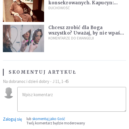
konsekrowanych. Kapucyn:
Życie w pojedynkę rzadko jest
DUCHOWOŚĆ
sielanką
Chcesz zrobić dla Boga
wszystko? Uważaj, by nie wpaść
w groźną pułapkę
KOMENTARZE DO EWANGELII
SKOMENTUJ ARTYKUŁ
Na dobranoc i dzień dobry - J 11, 1-45
Zaloguj się
lub
skomentuj jako Gość
Twój komentarz będzie moderowany