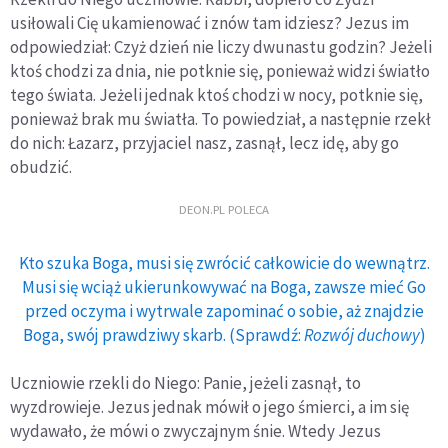
usiłowali Cię ukamienować i znów tam idziesz? Jezus im
odpowiedział: Czyż dzień nie liczy dwunastu godzin? Jeżeli
ktoś chodzi za dnia, nie potknie się, ponieważ widzi światło
tego świata. Jeżeli jednak ktoś chodzi w nocy, potknie się,
ponieważ brak mu światła. To powiedział, a następnie rzekł
do nich: Łazarz, przyjaciel nasz, zasnął, lecz idę, aby go
obudzić.
DEON.PL POLECA
Kto szuka Boga, musi się zwrócić całkowicie do wewnątrz.
Musi się wciąż ukierunkowywać na Boga, zawsze mieć Go
przed oczyma i wytrwale zapominać o sobie, aż znajdzie
Boga, swój prawdziwy skarb. (Sprawdź:
Rozwój duchowy
)
Uczniowie rzekli do Niego: Panie, jeżeli zasnął, to
wyzdrowieje. Jezus jednak mówił o jego śmierci, a im się
wydawało, że mówi o zwyczajnym śnie. Wtedy Jezus