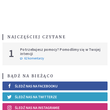
NAJCZĘŚCIEJ CZYTANE
1
Potrzebujesz pomocy? Pomodlimy się w Twojej
intencji
62 komentarzy
BĄDŹ NA BIEŻĄCO
ŚLEDŹ NAS NA FACEBOOKU
ŚLEDŹ NAS NA TWITTERZE
ŚLEDŹ NAS NA INSTAGRAMIE