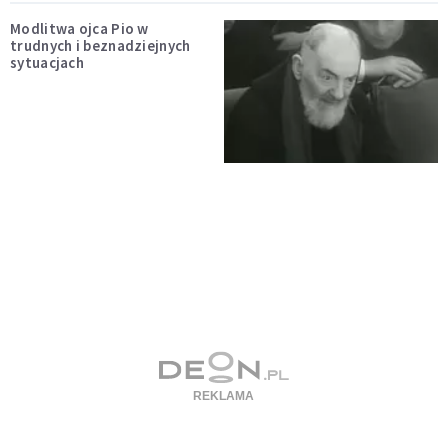
Modlitwa ojca Pio w
trudnych i beznadziejnych
sytuacjach