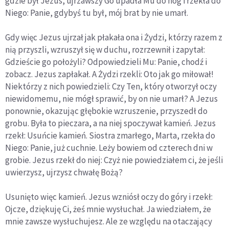
gdzie był Jezus, ujrzawszy Go upadła Mu do nóg i rzekła do
Niego: Panie, gdybyś tu był, mój brat by nie umarł.
Gdy więc Jezus ujrzał jak płakała ona i Żydzi, którzy razem z
nią przyszli, wzruszył się w duchu, rozrzewnił i zapytał:
Gdzieście go położyli? Odpowiedzieli Mu: Panie, chodź i
zobacz. Jezus zapłakał. A Żydzi rzekli: Oto jak go miłował!
Niektórzy z nich powiedzieli: Czy Ten, który otworzył oczy
niewidomemu, nie mógł sprawić, by on nie umarł? A Jezus
ponownie, okazując głębokie wzruszenie, przyszedł do
grobu. Była to pieczara, a na niej spoczywał kamień. Jezus
rzekł: Usuńcie kamień. Siostra zmarłego, Marta, rzekła do
Niego: Panie, już cuchnie. Leży bowiem od czterech dni w
grobie. Jezus rzekł do niej: Czyż nie powiedziałem ci, że jeśli
uwierzysz, ujrzysz chwałę Bożą?
Usunięto więc kamień. Jezus wzniósł oczy do góry i rzekł:
Ojcze, dziękuję Ci, żeś mnie wysłuchał. Ja wiedziałem, że
mnie zawsze wysłuchujesz. Ale ze względu na otaczający