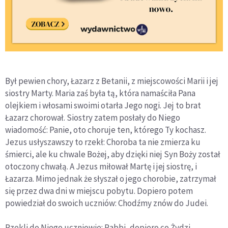
Był pewien chory, Łazarz z Betanii, z miejscowości Marii i jej
siostry Marty. Maria zaś była tą, która namaściła Pana
olejkiem i włosami swoimi otarła Jego nogi. Jej to brat
Łazarz chorował. Siostry zatem posłały do Niego
wiadomość: Panie, oto choruje ten, którego Ty kochasz.
Jezus usłyszawszy to rzekł: Choroba ta nie zmierza ku
śmierci, ale ku chwale Bożej, aby dzięki niej Syn Boży został
otoczony chwałą. A Jezus miłował Martę i jej siostrę, i
Łazarza. Mimo jednak że słyszał o jego chorobie, zatrzymał
się przez dwa dni w miejscu pobytu. Dopiero potem
powiedział do swoich uczniów: Chodźmy znów do Judei.
Rzekli do Niego uczniowie: Rabbi, dopiero co Żydzi