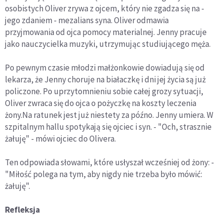
osobistych Oliver zrywa z ojcem, który nie zgadza się na -
jego zdaniem - mezalians syna. Oliver odmawia
przyjmowania od ojca pomocy materialnej. Jenny pracuje
jako nauczycielka muzyki, utrzymując studiującego męża.
Po pewnym czasie młodzi małżonkowie dowiadują się od
lekarza, że Jenny choruje na białaczkę i dni jej życia są już
policzone. Po uprzytomnieniu sobie całej grozy sytuacji,
Oliver zwraca się do ojca o pożyczkę na koszty leczenia
żony.Na ratunek jest już niestety za późno. Jenny umiera. W
szpitalnym hallu spotykają się ojciec i syn. - "Och, strasznie
żałuję" - mówi ojciec do Olivera.
Ten odpowiada słowami, które usłyszał wcześniej od żony: -
"Miłość polega na tym, aby nigdy nie trzeba było mówić:
żałuję".
Refleksja