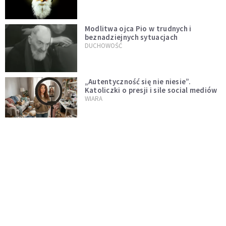
Modlitwa ojca Pio w trudnych i
beznadziejnych sytuacjach
DUCHOWOŚĆ
„Autentyczność się nie niesie”.
Katoliczki o presji i sile social mediów
WIARA
Telegram do św. Józefa. Modlitwa z
prośbą o szybki ratunek
DUCHOWOŚĆ
Tę modlitwę Jan Paweł II odmawiał
codziennie aż do śmierci. Podyktował
mu ją ojciec
DUCHOWOŚĆ