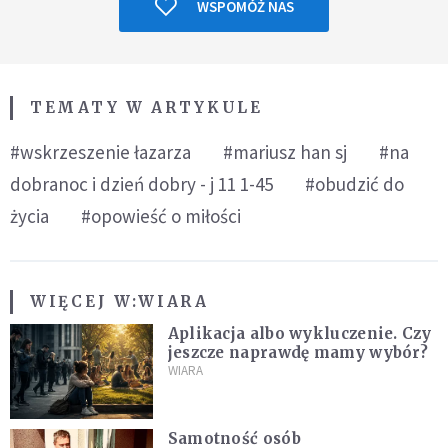
WSPOMÓŻ NAS
TEMATY W ARTYKULE
#wskrzeszenie łazarza
#mariusz han sj
#na
dobranoc i dzień dobry - j 11 1-45
#obudzić do
życia
#opowieść o miłości
WIĘCEJ W:
WIARA
Aplikacja albo wykluczenie. Czy
jeszcze naprawdę mamy wybór?
WIARA
Samotność osób