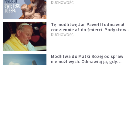
DUCHOWOŚĆ
Tę modlitwę Jan Paweł II odmawiał
codziennie aż do śmierci. Podyktował
mu ją ojciec
DUCHOWOŚĆ
Modlitwa do Matki Bożej od spraw
niemożliwych. Odmawiaj ją, gdy
wszystko idzie źle
DUCHOWOŚĆ
Kościół wobec UFO. Wiara nie wyklucza
życia pozaziemskiego
KOŚCIÓŁ