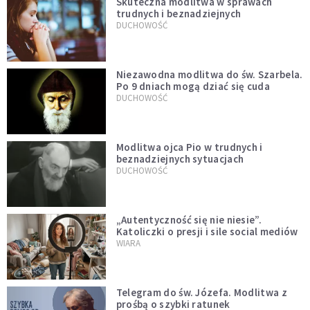
Skuteczna modlitwa w sprawach
trudnych i beznadziejnych
DUCHOWOŚĆ
Niezawodna modlitwa do św. Szarbela.
Po 9 dniach mogą dziać się cuda
DUCHOWOŚĆ
Modlitwa ojca Pio w trudnych i
beznadziejnych sytuacjach
DUCHOWOŚĆ
„Autentyczność się nie niesie”.
Katoliczki o presji i sile social mediów
WIARA
Telegram do św. Józefa. Modlitwa z
prośbą o szybki ratunek