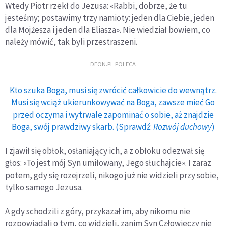
Wtedy Piotr rzekł do Jezusa: «Rabbi, dobrze, że tu
jesteśmy; postawimy trzy namioty: jeden dla Ciebie, jeden
dla Mojżesza i jeden dla Eliasza». Nie wiedział bowiem, co
należy mówić, tak byli przestraszeni.
DEON.PL POLECA
Kto szuka Boga, musi się zwrócić całkowicie do wewnątrz.
Musi się wciąż ukierunkowywać na Boga, zawsze mieć Go
przed oczyma i wytrwale zapominać o sobie, aż znajdzie
Boga, swój prawdziwy skarb. (Sprawdź:
Rozwój duchowy
)
I zjawił się obłok, osłaniający ich, a z obłoku odezwał się
głos: «To jest mój Syn umiłowany, Jego słuchajcie». I zaraz
potem, gdy się rozejrzeli, nikogo już nie widzieli przy sobie,
tylko samego Jezusa.
A gdy schodzili z góry, przykazał im, aby nikomu nie
rozpowiadali o tym, co widzieli, zanim Syn Człowieczy nie