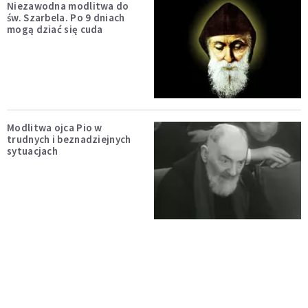
Niezawodna modlitwa do
św. Szarbela. Po 9 dniach
mogą dziać się cuda
Modlitwa ojca Pio w
trudnych i beznadziejnych
sytuacjach