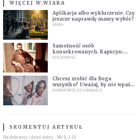
WIĘCEJ W:
WIARA
Aplikacja albo wykluczenie. Czy
jeszcze naprawdę mamy wybór?
WIARA
Samotność osób
konsekrowanych. Kapucyn:
Życie w pojedynkę rzadko jest
DUCHOWOŚĆ
sielanką
Chcesz zrobić dla Boga
wszystko? Uważaj, by nie wpaść
w groźną pułapkę
KOMENTARZE DO EWANGELII
SKOMENTUJ ARTYKUŁ
Na dobranoc i dzień dobry - Mk 9, 2-10