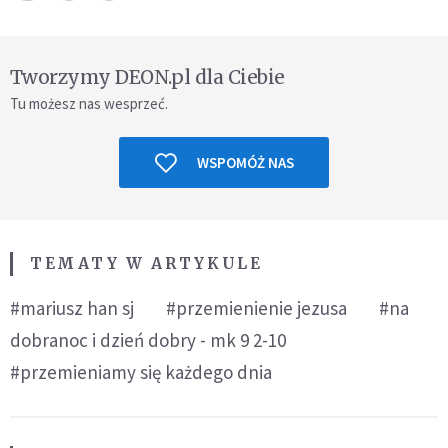
Tworzymy DEON.pl dla Ciebie
Tu możesz nas wesprzeć.
WSPOMÓŻ NAS
TEMATY W ARTYKULE
#mariusz han sj
#przemienienie jezusa
#na
dobranoc i dzień dobry - mk 9 2-10
#przemieniamy się każdego dnia