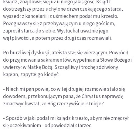
ksiądz, znajdował się już u niego jakiś gość. Ksiądz
dostrzegłszy przez uchylone drzwi czekającego starca,
wyszedł z kancelarii i z uśmiechem podał mu krzesło.
Pożegnawszy się z przebywającym u niego gościem,
zaprosił starca do siebie. Wysłuchał uważnie jego
wątpliwości, a potem przez długi czas rozmawiali.
Po burzliwej dyskusji, ateista stał się wierzącym. Powrócił
do przyjmowania sakramentów, wypełniania Słowa Bożego i
uwierzył w Matkę Bożą. Szczęśliwy i trochę zdziwiony
kapłan, zapytał go kiedyś:
- Niech mi pan powie, co w tej długiej rozmowie stało się
dowodem, przekonującym pana, że Chrystus naprawdę
zmartwychwstał, że Bóg rzeczywiście istnieje?
- Sposób w jaki podał mi ksiądz krzesło, abym nie zmęczył
się oczekiwaniem - odpowiedział starzec.