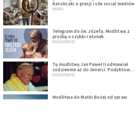
Katoliczki o presji i sile social mediów
WIARA
Telegram do św. Józefa. Modlitwa z
prośbą o szybki ratunek
DUCHOWOŚĆ
Tę modlitwę Jan Paweł II odmawiał
codziennie aż do śmierci. Podyktował
mu ją ojciec
DUCHOWOŚĆ
Modlitwa do Matki Bożej od spraw
niemożliwych. Odmawiaj ją, gdy
wszystko idzie źle
DUCHOWOŚĆ
Kościół wobec UFO. Wiara nie wyklucza
życia pozaziemskiego