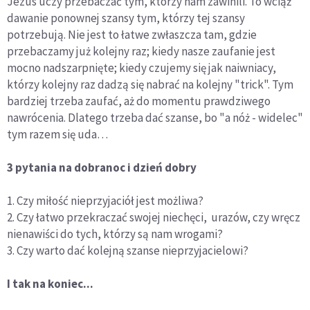
Jezus uczy przebaczać tym, którzy nam zawinili. To wciąż
dawanie ponownej szansy tym, którzy tej szansy
potrzebują. Nie jest to łatwe zwłaszcza tam, gdzie
przebaczamy już kolejny raz; kiedy nasze zaufanie jest
mocno nadszarpnięte; kiedy czujemy się jak naiwniacy,
którzy kolejny raz dadzą się nabrać na kolejny "trick". Tym
bardziej trzeba zaufać, aż do momentu prawdziwego
nawrócenia. Dlatego trzeba dać szanse, bo "a nóż - widelec"
tym razem się uda…
3 pytania na dobranoc i dzień dobry
1. Czy miłość nieprzyjaciół jest możliwa?
2. Czy łatwo przekraczać swojej niechęci, urazów, czy wręcz
nienawiści do tych, którzy są nam wrogami?
3. Czy warto dać kolejną szanse nieprzyjacielowi?
I tak na koniec...