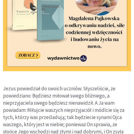
Jezus powiedział do swoich uczniów: Słyszeliście, że
powiedziano: Będziesz miłował swego bliźniego, a
nieprzyjaciela swego będziesz nienawidził. A Ja wam
powiadam: Miłujcie waszych nieprzyjaciół i módlcie się za
tych, którzy was prześladują; tak będziecie synami Ojca
waszego, który jest w niebie; ponieważ On sprawia, że
słońce Jego wschodzi nad złymi i nad dobrymi, i On zsyła