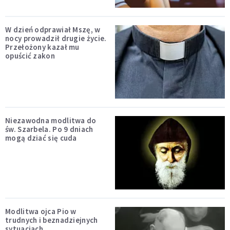
W dzień odprawiał Mszę, w
nocy prowadził drugie życie.
Przełożony kazał mu
opuścić zakon
Niezawodna modlitwa do
św. Szarbela. Po 9 dniach
mogą dziać się cuda
Modlitwa ojca Pio w
trudnych i beznadziejnych
sytuacjach