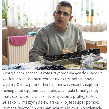
Zostaje nam jeszcze Szkoła Przysposabiająca do Pracy. Po
wejściu do sali od razu zwraca uwagę zupełnie inny jej
wystrój. O ile w poprzednich pomieszczeniach znajdują się
różnego rodzaju pomoce naukowe, kąciki tematyczne,
maty do ćwiczeń, książki, tu znajdziemy pralkę, łóżko,
żelazko i… maszynę dziewiarską. - To jest super pomoc.
Pomaga ćwiczyć chwyt i napięcie mięśniowe, koordynację