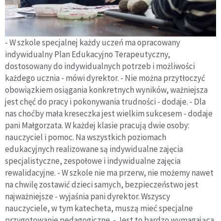
- W szkole specjalnej każdy uczeń ma opracowany
indywidualny Plan Edukacyjno Terapeutyczny,
dostosowany do indywidualnych potrzeb i możliwości
każdego ucznia - mówi dyrektor. - Nie można przytłoczyć
obowiązkiem osiągania konkretnych wyników, ważniejsza
jest chęć do pracy i pokonywania trudności - dodaje. - Dla
nas choćby mała kreseczka jest wielkim sukcesem - dodaje
pani Małgorzata. W każdej klasie pracują dwie osoby:
nauczyciel i pomoc. Na wszystkich poziomach
edukacyjnych realizowane są indywidualne zajęcia
specjalistyczne, zespołowe i indywidualne zajęcia
rewalidacyjne. - W szkole nie ma przerw, nie możemy nawet
na chwilę zostawić dzieci samych, bezpieczeństwo jest
najważniejsze - wyjaśnia pani dyrektor. Wszyscy
nauczyciele, w tym katecheta, muszą mieć specjalne
przygotowanie pedagogiczne. - Jest to bardzo wymagająca