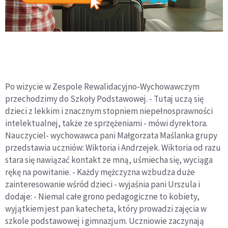
Po wizycie w Zespole Rewalidacyjno-Wychowawczym
przechodzimy do Szkoły Podstawowej. - Tutaj uczą się
dzieci z lekkim i znacznym stopniem niepełnosprawności
intelektualnej, także ze sprzężeniami - mówi dyrektora.
Nauczyciel- wychowawca pani Małgorzata Maślanka grupy
przedstawia uczniów: Wiktoria i Andrzejek. Wiktoria od razu
stara się nawiązać kontakt ze mną, uśmiecha się, wyciąga
rękę na powitanie. - Każdy mężczyzna wzbudza duże
zainteresowanie wśród dzieci - wyjaśnia pani Urszula i
dodaje: - Niemal całe grono pedagogiczne to kobiety,
wyjątkiem jest pan katecheta, który prowadzi zajęcia w
szkole podstawowej i gimnazjum. Uczniowie zaczynają