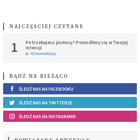
NAJCZĘŚCIEJ CZYTANE
1
Potrzebujesz pomocy? Pomodlimy się w Twojej
intencji
62 komentarzy
BĄDŹ NA BIEŻĄCO
ŚLEDŹ NAS NA FACEBOOKU
ŚLEDŹ NAS NA TWITTERZE
ŚLEDŹ NAS NA INSTAGRAMIE