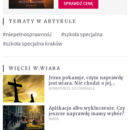
SPRAWDŹ CENĘ
TEMATY W ARTYKULE
#niepełnosprawność
#szkoła specjalna
#szkoła specjalna kraków
WIĘCEJ W:
WIARA
Jezus pokazuje, czym naprawdę
jest wiara. Nie chodzi o jej
wielkość
KOMENTARZE DO EWANGELII
Aplikacja albo wykluczenie. Czy
jeszcze naprawdę mamy wybór?
WIARA