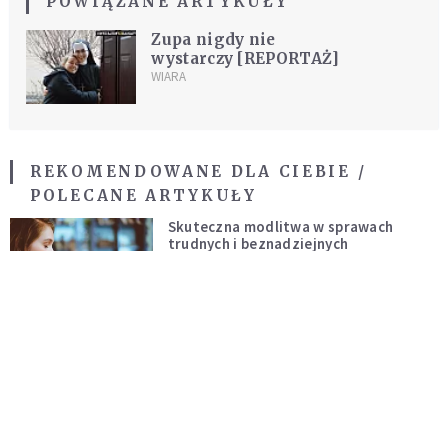
POWIĄZANE ARTYKUŁY
Zupa nigdy nie
wystarczy [REPORTAŻ]
WIARA
REKOMENDOWANE DLA CIEBIE /
POLECANE ARTYKUŁY
Skuteczna modlitwa w sprawach
trudnych i beznadziejnych
DUCHOWOŚĆ
Niezawodna modlitwa do św. Szarbela.
Po 9 dniach mogą dziać się cuda
DUCHOWOŚĆ
Modlitwa ojca Pio w trudnych i