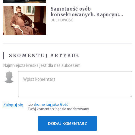
Samotność osób
konsekrowanych. Kapucyn:
Życie w pojedynkę rzadko jest
DUCHOWOŚĆ
sielanką
SKOMENTUJ ARTYKUŁ
Najmniejsza kreska jest dla nas sukcesem
Zaloguj się
lub
skomentuj jako Gość
Twój komentarz będzie moderowany
DODAJ KOMENTARZ