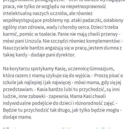
praca, nie tylko ze względu na niepełnosprawność
intelektualną naszych uczniów, ale również
współwystępujące problemy np. ataki padaczki, osłabiony
ogólny stan zdrowia, wady i choroby serca. Dzieci trzeba
karmić, pomóc w toalecie. Panie nie mają chwili przerwy -
mówi pani Urszula. Nie szczędzi również komplementów: -
Nauczyciele bardzo angażują się w pracę, jestem dumna z
takiej kardy - dodaje pani dyrektor.
Na korytarzu spotykamy Kasię, uczennicę Gimnazjum,
która razem z mamą szykuje się do wyjścia. - Proszę pisać o
szkole jak najlepiej i jak najwięcej - mówi mama, gdy się jej
przedstawiam. - Kasia bardzo lubi tu przychodzić, są inni
ludzie, inne zabawki - zapewnia. Mama Kasi chwali
indywidualne podejście do dzieci i różnorodność zajęć. -
Będzie tu przychodzić tak długo, jak tylko będzie mogła -
dodaje mama.