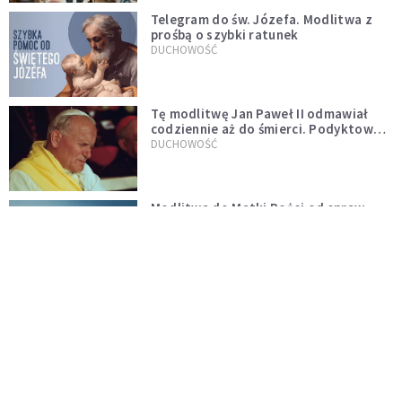
Telegram do św. Józefa. Modlitwa z
prośbą o szybki ratunek
DUCHOWOŚĆ
Tę modlitwę Jan Paweł II odmawiał
codziennie aż do śmierci. Podyktował
mu ją ojciec
DUCHOWOŚĆ
Modlitwa do Matki Bożej od spraw
niemożliwych. Odmawiaj ją, gdy
wszystko idzie źle
DUCHOWOŚĆ
Kościół wobec UFO. Wiara nie wyklucza
życia pozaziemskiego
KOŚCIÓŁ