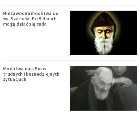
Niezawodna modlitwa do
św. Szarbela. Po 9 dniach
mogą dziać się cuda
Modlitwa ojca Pio w
trudnych i beznadziejnych
sytuacjach