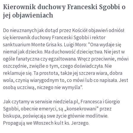
Kierownik duchowy Franceski Sgobbi o
jej objawieniach
Do nieuznanych jak dotąd przez Kościół objawień odniósł
się kierownik duchowy Franceski Sgobbi i rektor
sanktuarium Monte Grisa ks. Luigi Moro: "Ona wydaje się
niemal jak dziecko. Ma duchowość dziecięctwa. Nie jest w
ogóle fanatyczna czy egzaltowana. Wręcz przeciwnie, mówi
oszczędnie, zwięźle o tym, czego doświadczyła. Nie
reklamuje się. Ta prostota, także jej szczera wiara, dobra
wola, czynią wiarygodnym to, co mówi lub co napisała. Jest
osobą uczciwą, niczego nie wymyśla".
Jak czytamy w serwisie niedziela.pl, Francesca i Giorgio
Sgobbi, obecnie emeryci, są „konsekrowani” przez
biskupa, poświęcają swe życie głównie modlitwie.
Propagują we Włoszech kult ks. Jerzego.