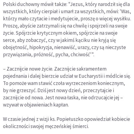
Polski duchowny mówił także: "Jezus, który narodził się dla
wszystkich, który cierpiał i umarł za wszystkich, mówi: 'Was,
którzy mało czytacie i medytujecie, proszę o więcej wysiłku.
Proszę, abyście zatrzymali się na chwilę i spojrzeli na swoje
życie. Spójrzcie krytycznym okiem, spójrzcie na swoje
serce, aby zobaczyć, czy w jakimś kąciku nie kryją się
obojętność, hipokryzja, nienawiść, urazy, czy są nieczyste
przywiązania, próżność, pycha, chciwość'".
– Zacznijcie nowe życie. Zacznijcie sakramentem
pojednania i dalej bierzcie udział w Eucharystii i módlcie się.
To pomoże wam stawić czoła wyrzeczeniom koniecznym,
by nie grzeszyć. Dziś jest nowy dzień, przeczytajcie i
zacznijcie od nowa. Jest nowa łaska, nie odrzucajcie jej –
wzywał w objawieniach kapłan.
W czasie jednej z wizji ks. Popiełuszko opowiedział kobiecie
okoliczności swojej męczeńskiej śmierci.