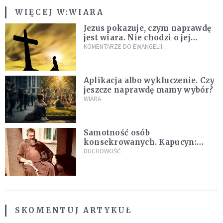
WIĘCEJ W:
WIARA
Jezus pokazuje, czym naprawdę
jest wiara. Nie chodzi o jej
wielkość
KOMENTARZE DO EWANGELII
Aplikacja albo wykluczenie. Czy
jeszcze naprawdę mamy wybór?
WIARA
Samotność osób
konsekrowanych. Kapucyn:
Życie w pojedynkę rzadko jest
DUCHOWOŚĆ
sielanką
SKOMENTUJ ARTYKUŁ