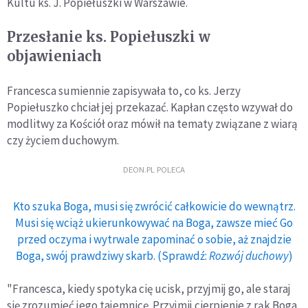
Kultu ks. J. Popiełuszki w Warszawie.
Przesłanie ks. Popiełuszki w
objawieniach
Francesca sumiennie zapisywała to, co ks. Jerzy
Popiełuszko chciał jej przekazać. Kapłan często wzywał do
modlitwy za Kościół oraz mówił na tematy związane z wiarą
czy życiem duchowym.
DEON.PL POLECA
Kto szuka Boga, musi się zwrócić całkowicie do wewnątrz.
Musi się wciąż ukierunkowywać na Boga, zawsze mieć Go
przed oczyma i wytrwale zapominać o sobie, aż znajdzie
Boga, swój prawdziwy skarb. (Sprawdź:
Rozwój duchowy
)
"Francesca, kiedy spotyka cię ucisk, przyjmij go, ale staraj
się zrozumieć jego tajemnicę. Przyjmij cierpienie z rąk Boga,