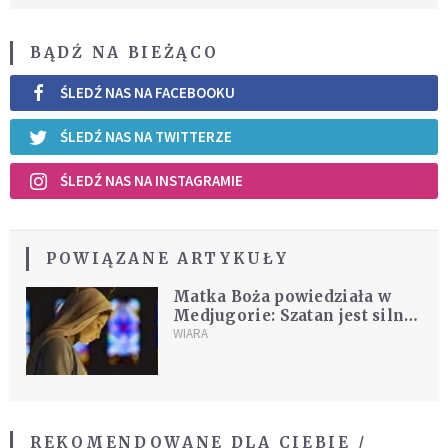
BĄDŹ NA BIEŻĄCO
ŚLEDŹ NAS NA FACEBOOKU
ŚLEDŹ NAS NA TWITTERZE
ŚLEDŹ NAS NA INSTAGRAMIE
POWIĄZANE ARTYKUŁY
Matka Boża powiedziała w
Medjugorie: Szatan jest silny
i pragnie zniszczyć nie tylko
WIARA
ludzkie życie
REKOMENDOWANE DLA CIEBIE /