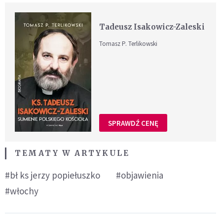
Tadeusz Isakowicz-Zaleski
Tomasz P. Terlikowski
SPRAWDŹ CENĘ
TEMATY W ARTYKULE
#bł ks jerzy popiełuszko
#objawienia
#włochy