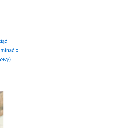
ciąż
ominać o
howy
)