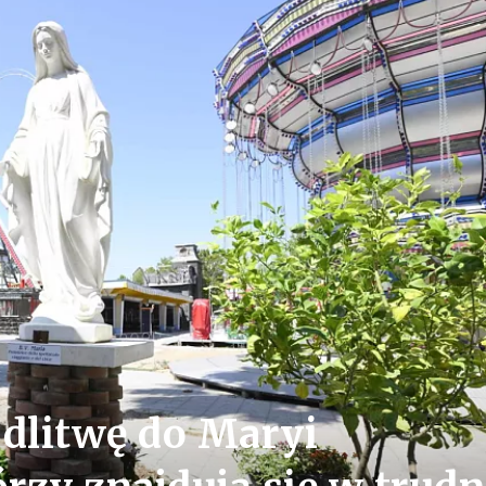
odlitwę do Maryi