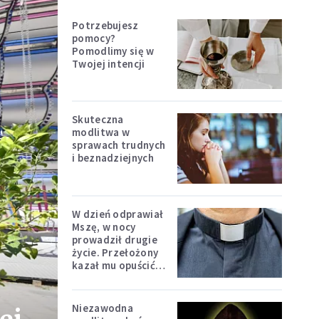
Potrzebujesz
pomocy?
Pomodlimy się w
Twojej intencji
Skuteczna
modlitwa w
sprawach trudnych
i beznadziejnych
W dzień odprawiał
Mszę, w nocy
prowadził drugie
życie. Przełożony
kazał mu opuścić
zakon
Niezawodna