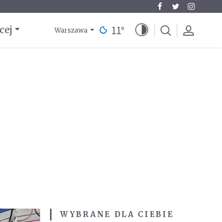
11
°
cej
Warszawa
WYBRANE DLA CIEBIE