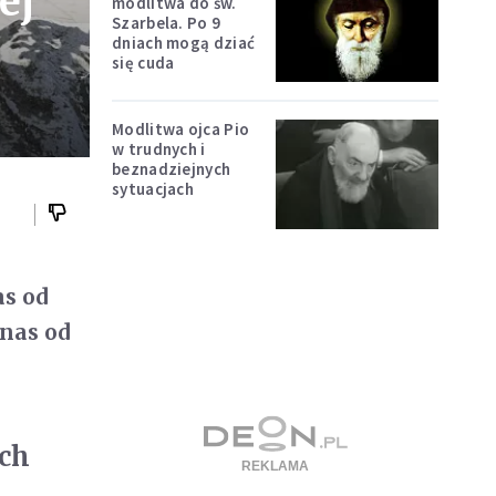
ej
modlitwa do św.
Szarbela. Po 9
dniach mogą dziać
się cuda
Modlitwa ojca Pio
w trudnych i
beznadziejnych
sytuacjach
s od
 nas od
ach