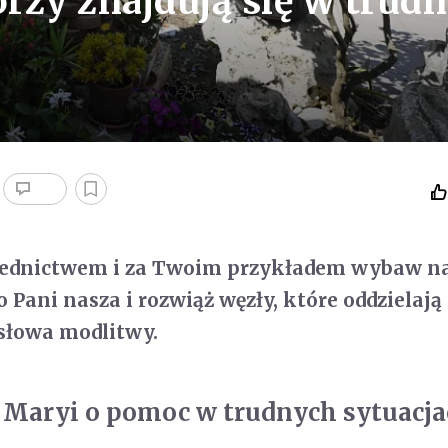
rzy znajdują się w trudn
ednictwem i za Twoim przykładem wybaw na
o Pani nasza i rozwiąż węzły, które oddzielają
słowa modlitwy.
 Maryi o pomoc w trudnych sytuacj