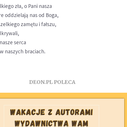
iego zła, o Pani nasza
re oddzielają nas od Boga,
elkiego zamętu i fałszu,
krywali,
nasze serca
 w naszych braciach.
DEON.PL POLECA