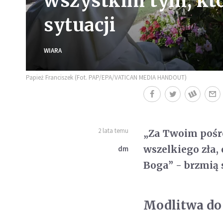
wszystkim tym, któ
sytuacji
WIARA
Papież Franciszek (Fot. PAP/EPA/VATICAN MEDIA HANDOUT)
2 lata temu
„Za Twoim pośr
wszelkiego zła, 
dm
Boga” - brzmią 
Modlitwa do