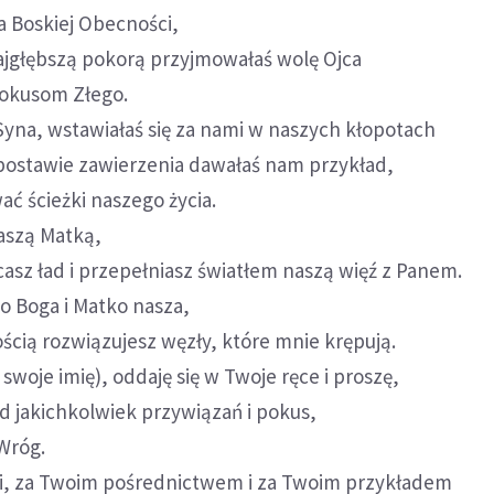
a Boskiej Obecności,
najgłębszą pokorą przyjmowałaś wolę Ojca
 pokusom Złego.
Syna, wstawiałaś się za nami w naszych kłopotach
 postawie zawierzenia dawałaś nam przykład,
ć ścieżki naszego życia.
aszą Matką,
asz ład i przepełniasz światłem naszą więź z Panem.
o Boga i Matko nasza,
ścią rozwiązujesz węzły, które mnie krępują.
swoje imię), oddaję się w Twoje ręce i proszę,
d jakichkolwiek przywiązań i pokus,
Wróg.
i, za Twoim pośrednictwem i za Twoim przykładem