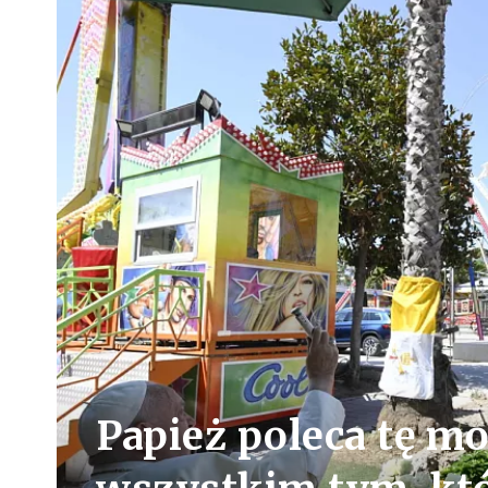
Papież poleca tę m