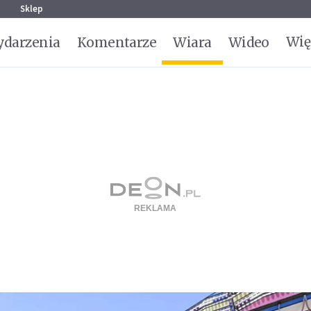
g
Sklep
Wię
darzenia
Komentarze
Wiara
Wideo