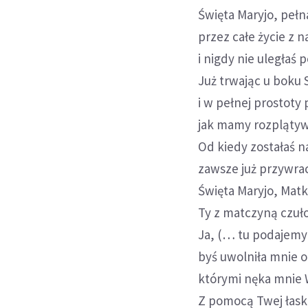
Święta Maryjo, pełn
przez całe życie z 
i nigdy nie uległaś
Już trwając u boku 
i w pełnej prostoty
jak mamy rozplątywa
Od kiedy zostałaś n
zawsze już przywrac
Święta Maryjo, Matk
Ty z matczyną czuło
Ja, (… tu podajemy 
byś uwolniła mnie o
którymi nęka mnie 
Z pomocą Twej łask