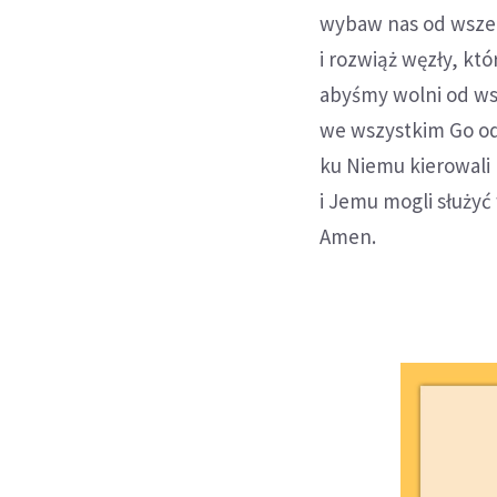
wybaw nas od wszelk
i rozwiąż węzły, któ
abyśmy wolni od wsz
we wszystkim Go od
ku Niemu kierowali 
i Jemu mogli służyć
Amen.