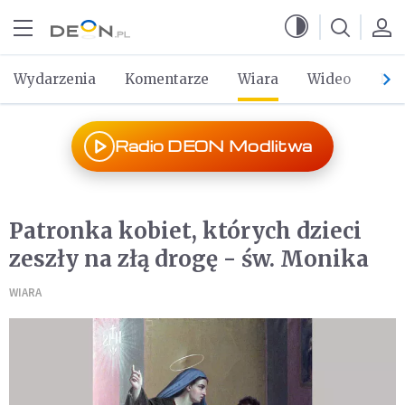
Przejdź do menu głównego
Przejdź do treści
Wydarzenia
Komentarze
Wiara
Wideo
Po 
Radio DEON Modlitwa
Patronka kobiet, których dzieci
zeszły na złą drogę - św. Monika
WIARA