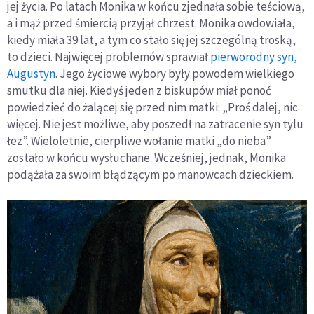
jej życia. Po latach Monika w końcu zjednała sobie teściową,
a i mąż przed śmiercią przyjął chrzest. Monika owdowiała,
kiedy miała 39 lat, a tym co stało się jej szczególną troską,
to dzieci. Najwięcej problemów sprawiał
pierworodny syn,
Augustyn
. Jego życiowe wybory były powodem wielkiego
smutku dla niej. Kiedyś jeden z biskupów miał ponoć
powiedzieć do żalącej się przed nim matki: „Proś dalej, nic
więcej. Nie jest możliwe, aby poszedł na zatracenie syn tylu
łez”. Wieloletnie, cierpliwe wołanie matki „do nieba”
zostało w końcu wysłuchane. Wcześniej, jednak, Monika
podążała za swoim błądzącym po manowcach dzieckiem.