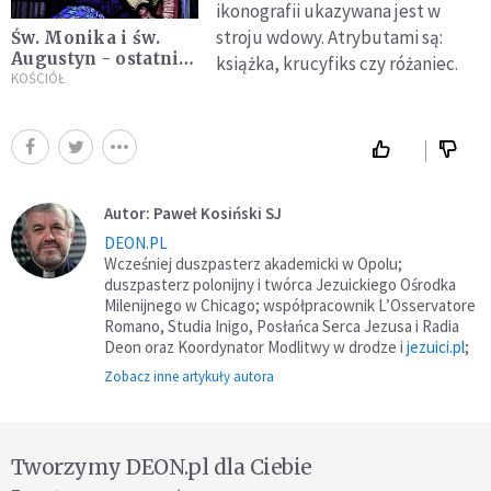
ikonografii ukazywana jest w
stroju wdowy. Atrybutami są:
Św. Monika i św.
Augustyn - ostatnia
książka, krucyfiks czy różaniec.
rozmowa
KOŚCIÓŁ
Autor: Paweł Kosiński SJ
DEON.PL
Wcześniej duszpasterz akademicki w Opolu;
duszpasterz polonijny i twórca Jezuickiego Ośrodka
Milenijnego w Chicago; współpracownik L’Osservatore
Romano, Studia Inigo, Posłańca Serca Jezusa i Radia
Deon oraz Koordynator Modlitwy w drodze i
jezuici.pl
;
Zobacz inne artykuły autora
Tworzymy DEON.pl dla Ciebie