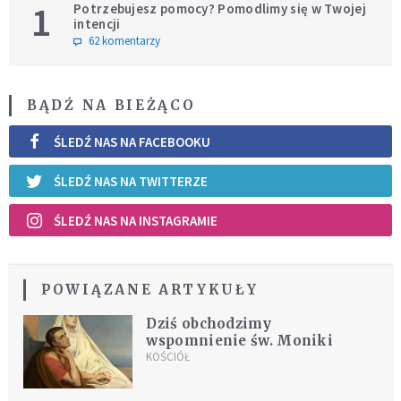
1
Potrzebujesz pomocy? Pomodlimy się w Twojej
intencji
62 komentarzy
BĄDŹ NA BIEŻĄCO
ŚLEDŹ NAS NA FACEBOOKU
ŚLEDŹ NAS NA TWITTERZE
ŚLEDŹ NAS NA INSTAGRAMIE
POWIĄZANE ARTYKUŁY
Dziś obchodzimy
wspomnienie św. Moniki
KOŚCIÓŁ