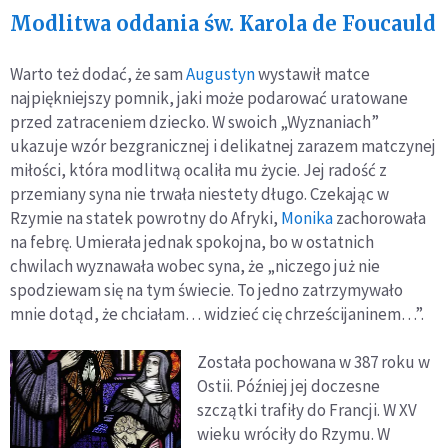
Modlitwa oddania św. Karola de Foucauld
Warto też dodać, że sam
Augustyn
wystawił matce
najpiękniejszy pomnik, jaki może podarować uratowane
przed zatraceniem dziecko. W swoich „Wyznaniach”
ukazuje wzór bezgranicznej i delikatnej zarazem matczynej
miłości, która modlitwą ocaliła mu życie. Jej radość z
przemiany syna nie trwała niestety długo. Czekając w
Rzymie na statek powrotny do Afryki,
Monika
zachorowała
na febrę. Umierała jednak spokojna, bo w ostatnich
chwilach wyznawała wobec syna, że „niczego już nie
spodziewam się na tym świecie. To jedno zatrzymywało
mnie dotąd, że chciałam… widzieć cię chrześcijaninem…”.
Została pochowana w 387 roku w
Ostii. Później jej doczesne
szczątki trafiły do Francji. W XV
wieku wróciły do Rzymu. W