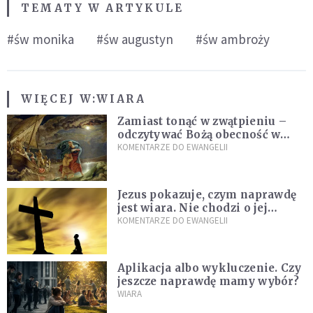
TEMATY W ARTYKULE
#św monika
#św augustyn
#św ambroży
WIĘCEJ W:
WIARA
Zamiast tonąć w zwątpieniu –
odczytywać Bożą obecność w
burzach codziennego życia
KOMENTARZE DO EWANGELII
Jezus pokazuje, czym naprawdę
jest wiara. Nie chodzi o jej
wielkość
KOMENTARZE DO EWANGELII
Aplikacja albo wykluczenie. Czy
jeszcze naprawdę mamy wybór?
WIARA