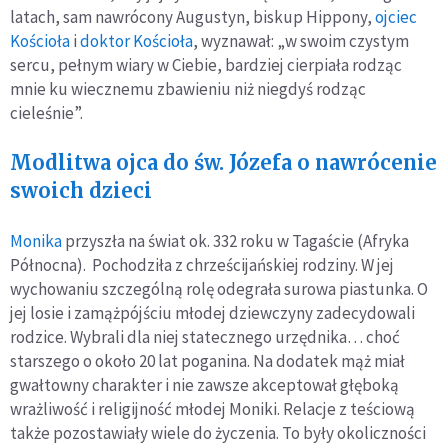
latach, sam nawrócony Augustyn, biskup Hippony,
ojciec
Kościoła
i
doktor Kościoła
, wyznawał: „w swoim czystym
sercu, pełnym wiary w Ciebie, bardziej cierpiała rodząc
mnie ku wiecznemu zbawieniu niż niegdyś rodząc
cieleśnie”.
Modlitwa ojca do św. Józefa o nawrócenie
swoich dzieci
Monika
przyszła na świat ok. 332 roku w Tagaście (Afryka
Północna). Pochodziła z chrześcijańskiej rodziny. W jej
wychowaniu szczególną rolę odegrała surowa piastunka. O
jej losie i zamążpójściu młodej dziewczyny zadecydowali
rodzice. Wybrali dla niej statecznego urzędnika… choć
starszego o około 20 lat poganina. Na dodatek mąż miał
gwałtowny charakter i nie zawsze akceptował głęboką
wrażliwość i religijność młodej Moniki. Relacje z teściową
także pozostawiały wiele do życzenia. To były okoliczności