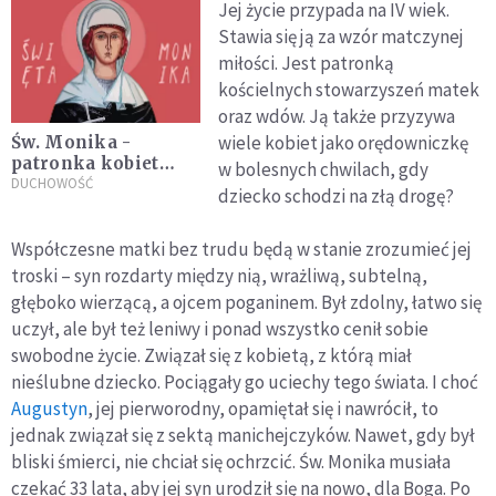
Jej życie przypada na IV wiek.
Stawia się ją za wzór matczynej
miłości. Jest patronką
kościelnych stowarzyszeń matek
oraz wdów. Ją także przyzywa
wiele kobiet jako orędowniczkę
Św. Monika -
patronka kobiet
w bolesnych chwilach, gdy
wszystkich stanów
DUCHOWOŚĆ
dziecko schodzi na złą drogę?
Współczesne matki bez trudu będą w stanie zrozumieć jej
troski – syn rozdarty między nią, wrażliwą, subtelną,
głęboko wierzącą, a ojcem poganinem. Był zdolny, łatwo się
uczył, ale był też leniwy i ponad wszystko cenił sobie
swobodne życie. Związał się z kobietą, z którą miał
nieślubne dziecko. Pociągały go uciechy tego świata. I choć
Augustyn
, jej pierworodny, opamiętał się i nawrócił, to
jednak związał się z sektą manichejczyków. Nawet, gdy był
bliski śmierci, nie chciał się ochrzcić. Św. Monika musiała
czekać 33 lata, aby jej syn urodził się na nowo, dla Boga. Po