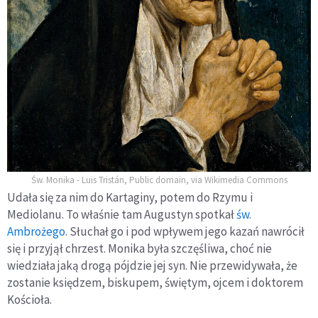
Św. Monika - Luis Tristán, Public domain, via Wikimedia Commons
Udała się za nim do Kartaginy, potem do Rzymu i
Mediolanu. To właśnie tam Augustyn spotkał
św.
Ambrożego
. Słuchał go i pod wpływem jego kazań nawrócił
się i przyjął chrzest. Monika była szczęśliwa, choć nie
wiedziała jaką drogą pójdzie jej syn. Nie przewidywała, że
zostanie księdzem, biskupem, świętym, ojcem i doktorem
Kościoła.