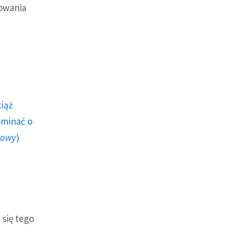
mowania
ciąż
ominać o
howy
)
 się tego