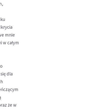
m,
tku
dkrycia
 we mnie
wi w całym
e
go
się dla
ch
wieńczącym
ą
oraz że w