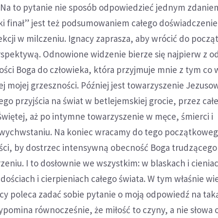
Na to pytanie nie sposób odpowiedzieć jednym zdanie
ki finał” jest też podsumowaniem całego doświadczenie
kcji w milczeniu. Ignacy zaprasza, aby wrócić do począ
spektywą. Odnowione widzenie bierze się najpierw z o
ści Boga do człowieka, która przyjmuje mnie z tym co
łej mojej grzeszności. Później jest towarzyszenie Jezuso
ego przyjścia na świat w betlejemskiej grocie, przez cał
więtej, aż po intymne towarzyszenie w męce, śmierci i
ychwstaniu. Na koniec wracamy do tego początkowe
ści, by dostrzec intensywną obecność Boga trudzącego 
eniu. I to dosłownie we wszystkim: w blaskach i cienia
adościach i cierpieniach całego świata. W tym właśnie 
cy poleca zadać sobie pytanie o moją odpowiedź na tak
pomina równocześnie, że miłość to czyny, a nie słowa 