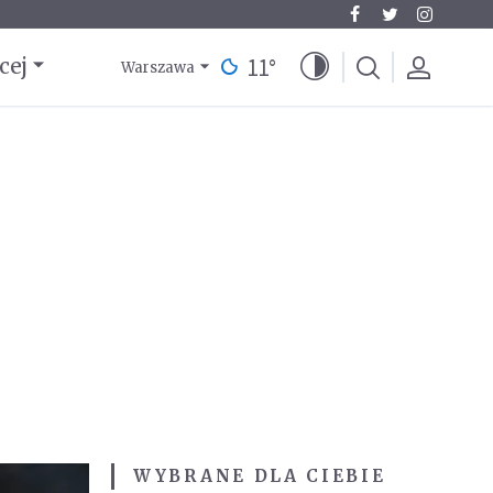
11
°
cej
Warszawa
WYBRANE DLA CIEBIE