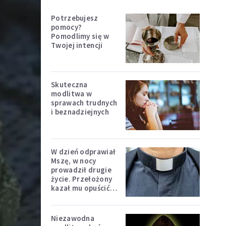
Potrzebujesz
pomocy?
Pomodlimy się w
Twojej intencji
Skuteczna
modlitwa w
sprawach trudnych
i beznadziejnych
W dzień odprawiał
Mszę, w nocy
prowadził drugie
życie. Przełożony
kazał mu opuścić
zakon
Niezawodna