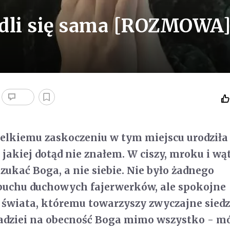
odli się sama [ROZMOWA
lkiemu zaskoczeniu w tym miejscu urodziła 
jakiej dotąd nie znałem. W ciszy, mroku i w
zukać Boga, a nie siebie. Nie było żadnego
chu duchowych fajerwerków, ale spokojne
świata, któremu towarzyszy zwyczajne siedz
nadziei na obecność Boga mimo wszystko - m