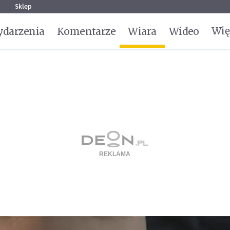
g
Sklep
Wię
darzenia
Komentarze
Wiara
Wideo