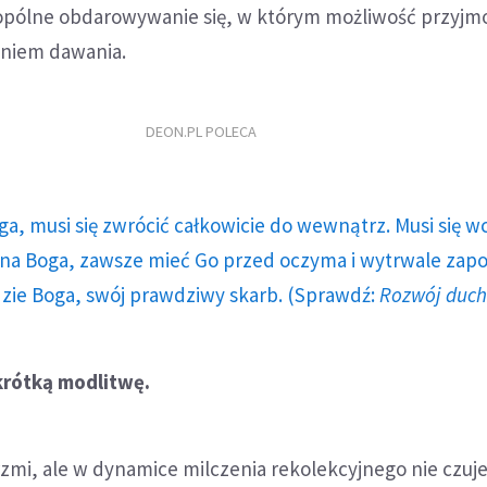
bopólne obdarowywanie się, w którym możliwość przyj
eniem dawania.
DEON.PL POLECA
ga, musi się zwrócić całkowicie do wewnątrz. Musi się w
a Boga, zawsze mieć Go przed oczyma i wytrwale zap
dzie Boga, swój prawdziwy skarb. (Sprawdź:
Rozwój duc
krótką modlitwę.
rzmi, ale w dynamice milczenia rekolekcyjnego nie czuje