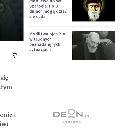
modlitwa do św.
Szarbela. Po 9
]
dniach mogą dziać
się cuda
Modlitwa ojca Pio
w trudnych i
beznadziejnych
sytuacjach
się
ątłym
enie i
ówi