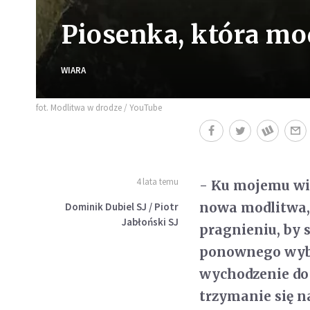
Piosenka, która m
WIARA
fot. Modlitwa w drodze / YouTube
4 lata temu
- Ku mojemu wie
nowa modlitwa, 
Dominik Dubiel SJ / Piotr
Jabłoński SJ
pragnieniu, by s
ponownego wybu
wychodzenie do 
trzymanie się 