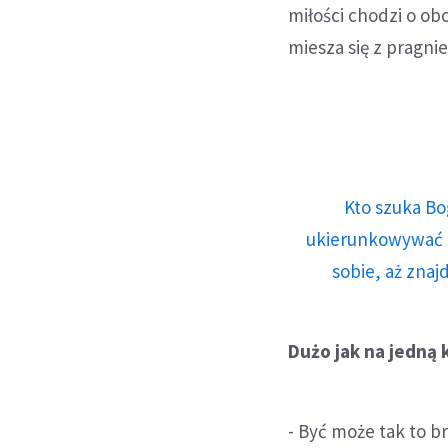
miłości chodzi o o
miesza się z pragni
Kto szuka Bo
ukierunkowywać n
sobie, aż znaj
Dużo jak na jedną 
- Być może tak to b