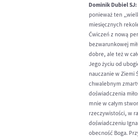
Dominik Dubiel SJ:
ponieważ ten „wiel
miesięcznych rekole
Ćwiczeń z nową per
bezwarunkowej miło
dobre, ale też w ca
Jego życiu od ubogi
nauczanie w Ziemi Ś
chwalebnym zmartw
doświadczenia miło
mnie w całym stworz
rzeczywistości, w r
doświadczeniu Igna
obecność Boga. Przy