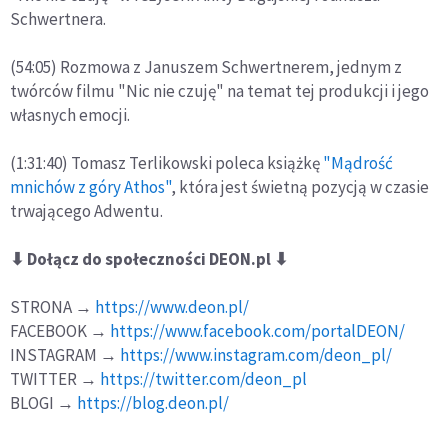
Schwertnera.
(54:05) Rozmowa z Januszem Schwertnerem, jednym z
twórców filmu "Nic nie czuję" na temat tej produkcji i jego
własnych emocji.
(1:31:40) Tomasz Terlikowski poleca książkę
"Mądrość
mnichów z góry Athos"
, która jest świetną pozycją w czasie
trwającego Adwentu.
⬇ Dołącz do społeczności DEON.pl ⬇
STRONA →
https://www.deon.pl/
FACEBOOK →
https://www.facebook.com/portalDEON/
INSTAGRAM →
https://www.instagram.com/deon_pl/
TWITTER →
https://twitter.com/deon_pl
BLOGI →
https://blog.deon.pl/