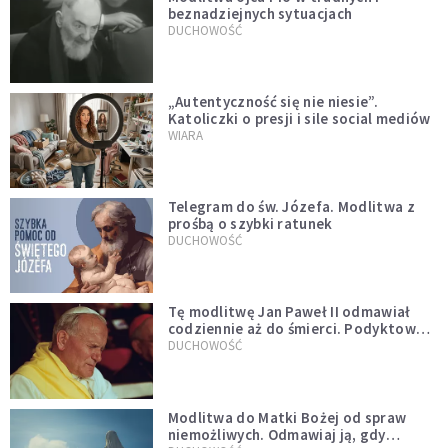
beznadziejnych sytuacjach
DUCHOWOŚĆ
„Autentyczność się nie niesie”.
Katoliczki o presji i sile social mediów
WIARA
Telegram do św. Józefa. Modlitwa z
prośbą o szybki ratunek
DUCHOWOŚĆ
Tę modlitwę Jan Paweł II odmawiał
codziennie aż do śmierci. Podyktował
mu ją ojciec
DUCHOWOŚĆ
Modlitwa do Matki Bożej od spraw
niemożliwych. Odmawiaj ją, gdy