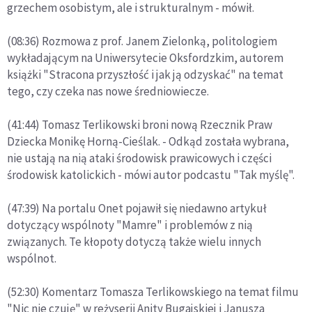
grzechem osobistym, ale i strukturalnym - mówił.
(08:36) Rozmowa z prof. Janem Zielonką, politologiem
wykładającym na Uniwersytecie Oksfordzkim, autorem
książki "Stracona przyszłość i jak ją odzyskać" na temat
tego, czy czeka nas nowe średniowiecze.
(41:44) Tomasz Terlikowski broni nową Rzecznik Praw
Dziecka Monikę Horną-Cieślak. - Odkąd została wybrana,
nie ustają na nią ataki środowisk prawicowych i części
środowisk katolickich - mówi autor podcastu "Tak myślę".
(47:39) Na portalu Onet pojawił się niedawno artykuł
dotyczący wspólnoty "Mamre" i problemów z nią
związanych. Te kłopoty dotyczą także wielu innych
wspólnot.
(52:30) Komentarz Tomasza Terlikowskiego na temat filmu
"Nic nie czuję" w reżyserii Anity Bugajskiej i Janusza