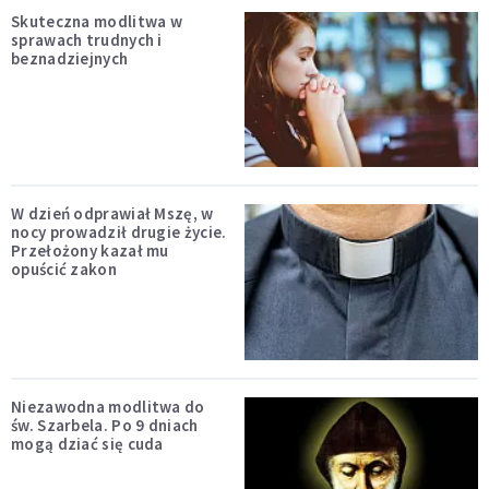
Skuteczna modlitwa w
sprawach trudnych i
beznadziejnych
W dzień odprawiał Mszę, w
nocy prowadził drugie życie.
Przełożony kazał mu
opuścić zakon
Niezawodna modlitwa do
św. Szarbela. Po 9 dniach
mogą dziać się cuda