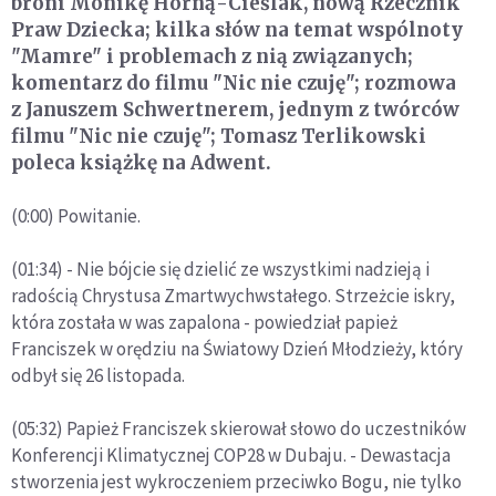
broni Monikę Horną-Cieślak, nową Rzecznik
Praw Dziecka; kilka słów na temat wspólnoty
"Mamre" i problemach z nią związanych;
komentarz do filmu "Nic nie czuję"; rozmowa
z Januszem Schwertnerem, jednym z twórców
filmu "Nic nie czuję"; Tomasz Terlikowski
poleca książkę na Adwent.
(0:00) Powitanie.
(01:34) - Nie bójcie się dzielić ze wszystkimi nadzieją i
radością Chrystusa Zmartwychwstałego. Strzeżcie iskry,
która została w was zapalona - powiedział papież
Franciszek w orędziu na Światowy Dzień Młodzieży, który
odbył się 26 listopada.
(05:32) Papież Franciszek skierował słowo do uczestników
Konferencji Klimatycznej COP28 w Dubaju. - Dewastacja
stworzenia jest wykroczeniem przeciwko Bogu, nie tylko