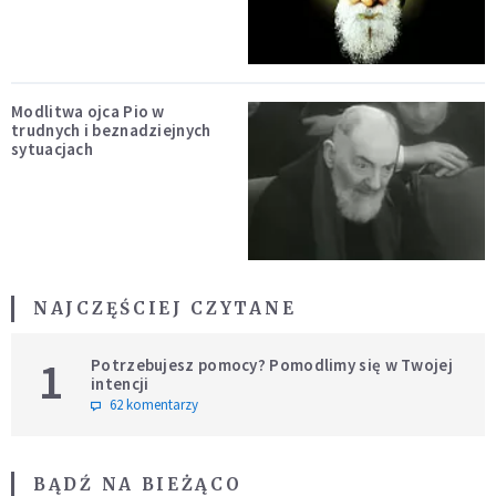
Modlitwa ojca Pio w
trudnych i beznadziejnych
sytuacjach
NAJCZĘŚCIEJ CZYTANE
1
Potrzebujesz pomocy? Pomodlimy się w Twojej
intencji
62 komentarzy
BĄDŹ NA BIEŻĄCO