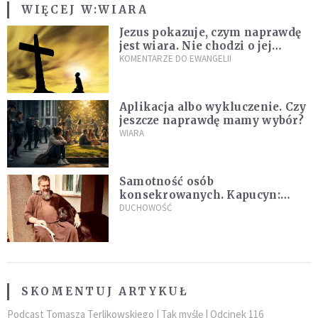
WIĘCEJ W:
WIARA
Jezus pokazuje, czym naprawdę
jest wiara. Nie chodzi o jej
wielkość
KOMENTARZE DO EWANGELII
Aplikacja albo wykluczenie. Czy
jeszcze naprawdę mamy wybór?
WIARA
Samotność osób
konsekrowanych. Kapucyn:
Życie w pojedynkę rzadko jest
DUCHOWOŚĆ
sielanką
SKOMENTUJ ARTYKUŁ
Podcast Tomasza Terlikowskiego | Tak myślę | Odcinek 116