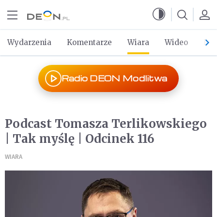
Przejdź do menu głównego
Przejdź do treści
Wydarzenia
Komentarze
Wiara
Wideo
Po 
Radio DEON Modlitwa
Podcast Tomasza Terlikowskiego
| Tak myślę | Odcinek 116
WIARA