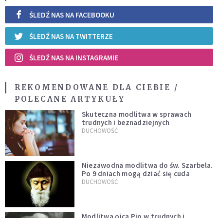
ŚLEDŹ NAS NA FACEBOOKU
ŚLEDŹ NAS NA TWITTERZE
ŚLEDŹ NAS NA INSTAGRAMIE
REKOMENDOWANE DLA CIEBIE /
POLECANE ARTYKUŁY
Skuteczna modlitwa w sprawach
trudnych i beznadziejnych
DUCHOWOŚĆ
Niezawodna modlitwa do św. Szarbela.
Po 9 dniach mogą dziać się cuda
DUCHOWOŚĆ
Modlitwa ojca Pio w trudnych i