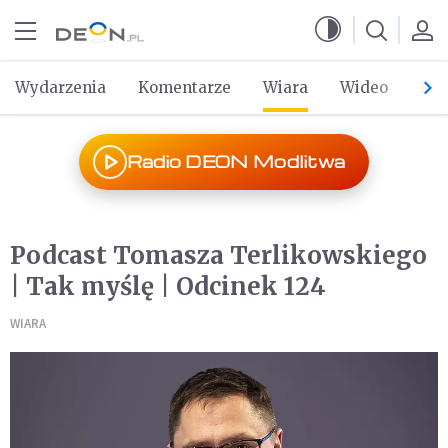
Przejdź do menu głównego
Przejdź do treści
Wydarzenia
Komentarze
Wiara
Wideo
Po 
Radio DEON Modlitwa
Podcast Tomasza Terlikowskiego
| Tak myślę | Odcinek 124
WIARA