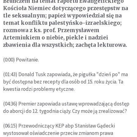
Brunczem na temat raportu Ewangelickiego
Kościoła Niemiec dotyczącego przestępstw na
tle seksualnym; papież wypowiedział się na
temat konfliktu palestyńsko-izraelskiego;
rozmowa z ks. prof. Przemysławem
Artemiukiem o niebie, piekle i nadziei
zbawienia dla wszystkich; zachęta lekturowa.
(0:00) Powitanie.
(01:43) Donald Tusk zapowiada, że pigułka "dzień po" ma
być dostępna bez recepty dla osób od 15. roku życia. Ta
kwestia rodzi problemy etyczne.
(04:36) Premier zapowiada ustawę wprowadzającą dostęp
do aborcji do 12. tygodnia ciąży. Czy może ją zrealizować?
(06:15) Przewodniczący KEP abp Stanisław Gądecki
wystosował oświadczenie przeciw zmianom prawa