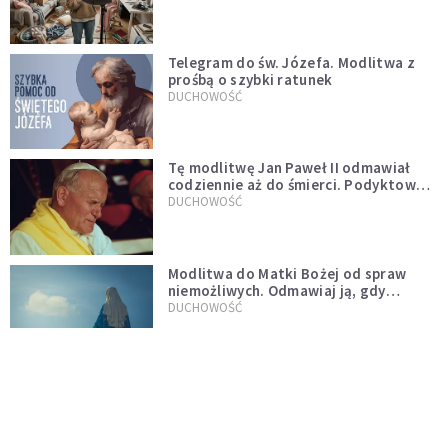
Telegram do św. Józefa. Modlitwa z
prośbą o szybki ratunek
DUCHOWOŚĆ
Tę modlitwę Jan Paweł II odmawiał
codziennie aż do śmierci. Podyktował
mu ją ojciec
DUCHOWOŚĆ
Modlitwa do Matki Bożej od spraw
niemożliwych. Odmawiaj ją, gdy
wszystko idzie źle
DUCHOWOŚĆ
Kościół wobec UFO. Wiara nie wyklucza
życia pozaziemskiego
KOŚCIÓŁ