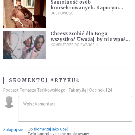
Samotność osób
konsekrowanych. Kapucyn:
Życie w pojedynkę rzadko jest
DUCHOWOŚĆ
sielanką
Chcesz zrobić dla Boga
wszystko? Uważaj, by nie wpaść
w groźną pułapkę
KOMENTARZE DO EWANGELII
SKOMENTUJ ARTYKUŁ
Podcast Tomasza Terlikowskiego | Tak myślę | Odcinek 124
Zaloguj się
lub
skomentuj jako Gość
Twój komentarz będzie moderowany