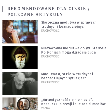
REKOMENDOWANE DLA CIEBIE /
POLECANE ARTYKUŁY
Skuteczna modlitwa w sprawach
trudnych i beznadziejnych
DUCHOWOŚĆ
Niezawodna modlitwa do św. Szarbela.
Po 9 dniach mogą dziać się cuda
DUCHOWOŚĆ
Modlitwa ojca Pio w trudnych i
beznadziejnych sytuacjach
DUCHOWOŚĆ
„Autentyczność się nie niesie”.
Katoliczki o presji i sile social mediów
WIARA