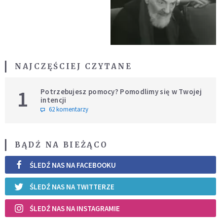
NAJCZĘŚCIEJ CZYTANE
1
Potrzebujesz pomocy? Pomodlimy się w Twojej
intencji
62 komentarzy
BĄDŹ NA BIEŻĄCO
ŚLEDŹ NAS NA FACEBOOKU
ŚLEDŹ NAS NA TWITTERZE
ŚLEDŹ NAS NA INSTAGRAMIE