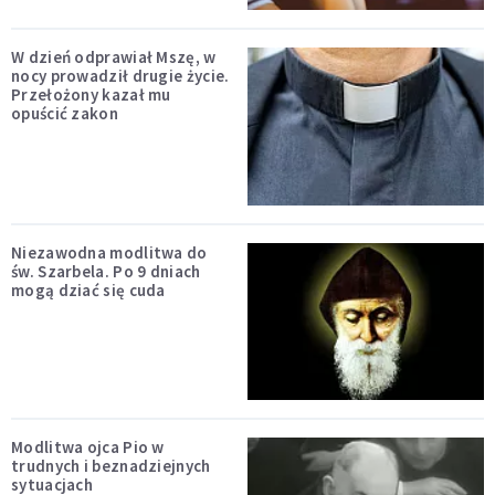
W dzień odprawiał Mszę, w
nocy prowadził drugie życie.
Przełożony kazał mu
opuścić zakon
Niezawodna modlitwa do
św. Szarbela. Po 9 dniach
mogą dziać się cuda
Modlitwa ojca Pio w
trudnych i beznadziejnych
sytuacjach