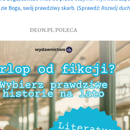
dzie Boga, swój prawdziwy skarb. (Sprawdź:
Rozwój duc
DEON.PL POLECA