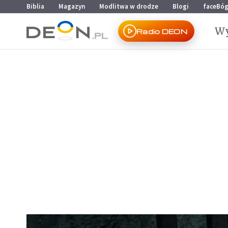
Przejdź do menu głównego
Przejdź do treści
Biblia
Magazyn
Modlitwa w drodze
Blogi
faceBó
Wy
Radio DEON