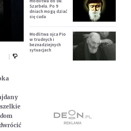
modlitwa do św.
Szarbela. Po 9
dniach mogą dziać
się cuda
Modlitwa ojca Pio
w trudnych i
beznadziejnych
sytuacjach
oka
ajdany
szelkie
w dom
odwrócić