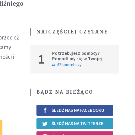
liźniego
NAJCZĘŚCIEJ CZYTANE
przecież
ukamy
Potrzebujesz pomocy?
1
ości i
Pomodlimy się w Twojej
intencji
62 komentarzy
d
BĄDŹ NA BIEŻĄCO
ŚLEDŹ NAS NA FACEBOOKU
ŚLEDŹ NAS NA TWITTERZE