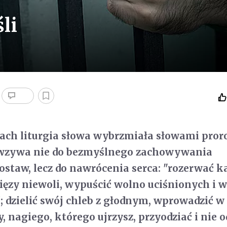
li
ach liturgia słowa wybrzmiała słowami pror
y wzywa nie do bezmyślnego zachowywania
staw, lecz do nawrócenia serca: "rozerwać k
więzy niewoli, wypuścić wolno uciśnionych i w
 dzielić swój chleb z głodnym, wprowadzić 
, nagiego, którego ujrzysz, przyodziać i nie 