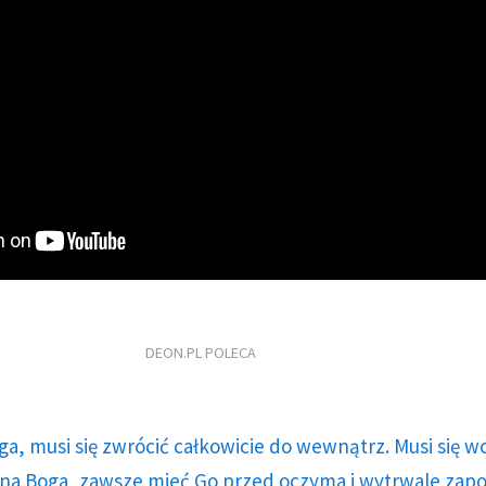
DEON.PL POLECA
ga, musi się zwrócić całkowicie do wewnątrz. Musi się w
a Boga, zawsze mieć Go przed oczyma i wytrwale zap