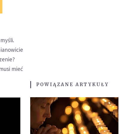
myśli.
mianowicie
czenie?
 musi mieć
POWIĄZANE ARTYKUŁY