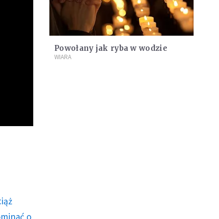
Powołany jak ryba w wodzie
WIARA
ciąż
ominać o