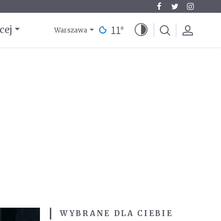
11
°
cej
Warszawa
WYBRANE DLA CIEBIE