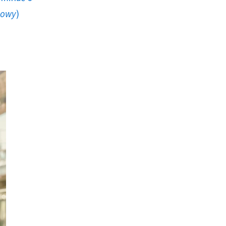
howy
)