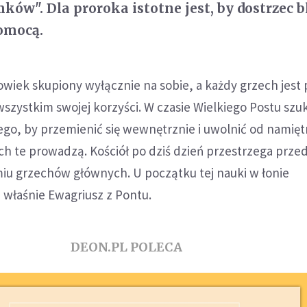
ków". Dla proroka istotne jest, by dostrzec b
pomocą.
łowiek skupiony wyłącznie na sobie, a każdy grzech jest 
szystkim swojej korzyści. W czasie Wielkiego Postu sz
ego, by przemienić się wewnętrznie i uwolnić od namiętn
h te prowadzą. Kościół po dziś dzień przestrzega prze
iu grzechów głównych. U początku tej nauki w łonie
i właśnie Ewagriusz z Pontu.
DEON.PL POLECA