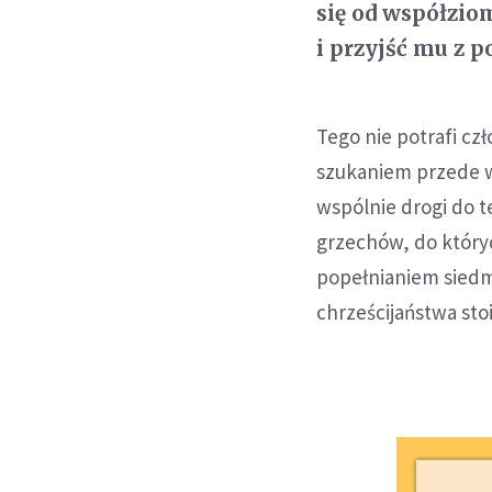
się od współziom
i przyjść mu z 
Tego nie potrafi cz
szukaniem przede w
wspólnie drogi do t
grzechów, do któryc
popełnianiem siedm
chrześcijaństwa sto