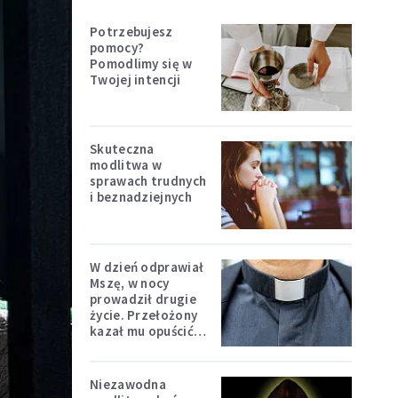
Potrzebujesz
pomocy?
Pomodlimy się w
Twojej intencji
Skuteczna
modlitwa w
sprawach trudnych
i beznadziejnych
W dzień odprawiał
Mszę, w nocy
prowadził drugie
życie. Przełożony
kazał mu opuścić
zakon
Niezawodna