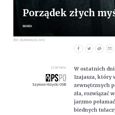
Porządek złych myś
WIARA
(fot. shutterstock.com)
11 lat temu
W ostatnich dni
Izajasza, któr
Szymon Hiżycki OSB
zewnętrznych po
zła, rozwiązać 
jarzmo połamać;
biednych tułaczy