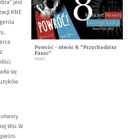
bra" jest
zacji KNE
ygenta
y,
erca
Powróć - utwór 8: "Przychodzisz
z
Panie"
WIARA
liści
iła się
muzyków
 utwory
ej Wsi. W
pieśni.