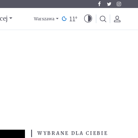
11
°
cej
Warszawa
WYBRANE DLA CIEBIE