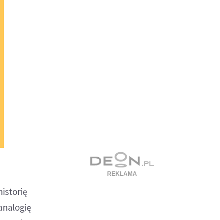
istorię
analogię