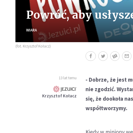
Powróć, aby usłysz
WIARA
(fot. Krzysztof Kołacz)
13 lat temu
- Dobrze, że jest m
nie zgodzić. Wysta
Krzysztof Kołacz
się, że dookoła na
współtworzymy.
Kiedy w miniony we