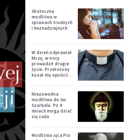
Skuteczna
modlitwa w
sprawach trudnych
i beznadziejnych
W dzień odprawiał
Mszę, w nocy
prowadził drugie
życie. Przełożony
kazał mu opuścić
zakon
Niezawodna
modlitwa do św.
Szarbela. Po 9
dniach mogą dziać
się cuda
Modlitwa ojca Pio