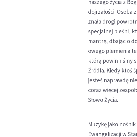
naszego życia z Bo
dojrzałości. Osoba z
znała drogi powrotn
specjalnej pieśni, 
mantrę, dbając o d
owego plemienia tek
którą powinniśmy s
Źródła. Kiedy ktoś 
jesteś naprawdę ni
coraz więcej zespo
Słowo Życia.
Muzykę jako nośnik
Ewangelizacji w Sta