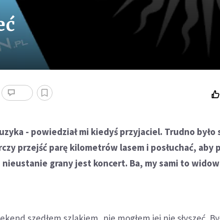
eć
uzyka - powiedział mi kiedyś przyjaciel. Trudno było 
rczy przejść parę kilometrów lasem i posłuchać, aby
s nieustanie grany jest koncert. Ba, my sami to widow
ekend szedłem szlakiem, nie mogłem jej nie słyszeć. B