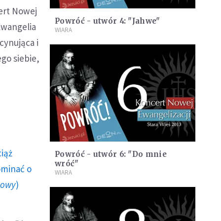
ert Nowej
Powróć - utwór 4: "Jahwe"
 Ewangelia
WIARA
cynująca i
go siebie,
ciąż
Powróć - utwór 6: "Do mnie
wróć"
ominać o
WIARA
howy
)