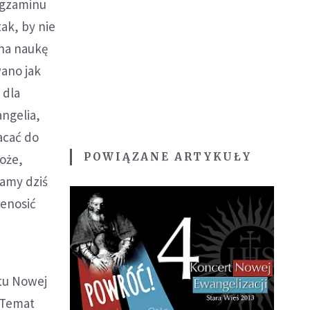
egzaminu
tak, by nie
 na naukę
wano jak
 dla
angelia,
acać do
POWIĄZANE ARTYKUŁY
oże,
amy dziś
zenosić
tu Nowej
. Temat