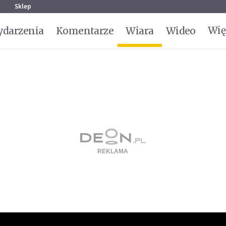
g
Sklep
Wię
darzenia
Komentarze
Wiara
Wideo