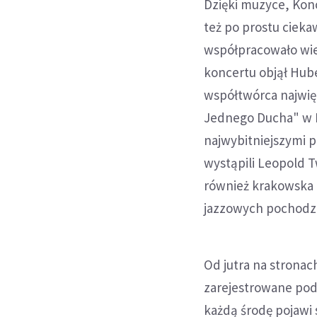
Dzięki muzyce, Kon
też po prostu ciek
współpracowało wie
koncertu objął Hub
współtwórca najwię
Jednego Ducha" w R
najwybitniejszymi po
wystąpili Leopold T
również krakowska 
jazzowych pochodzą
Od jutra na strona
zarejestrowane pod
każdą środę pojawi 