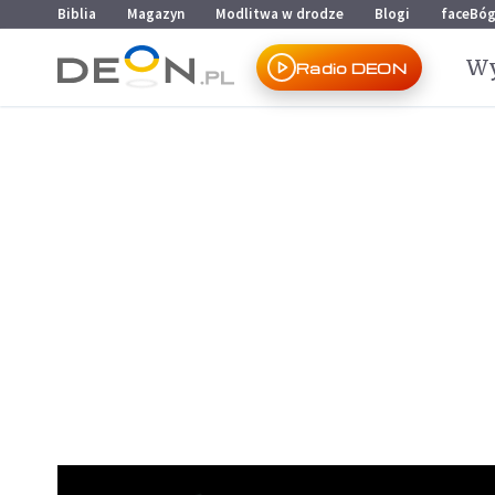
Przejdź do menu głównego
Przejdź do treści
Biblia
Magazyn
Modlitwa w drodze
Blogi
faceBó
Wy
Radio DEON