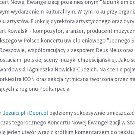
cert Nowej Ewangelizacji poza niesionym "ładunkiem do
awym wydarzeniem kulturalnym. W tym roku przy organi
lu artystów. Funkcję dyrektora artystycznego oraz dyr
ert Kowalski - kompozytor, aranżer, producent muzyczn
kszego w Polsce koncertu uwielbieniowego "Jednego S
zeszowie, współpracujący z zespołem Deus Meus oraz 
staciami polskiej sceny muzyki chrześcijańskiej. Jako so
wardowski i Agnieszka Nowicka-Cudzich. Na scenie pojaw
orkiestra ICON oraz sekcja rytmiczna tworzona przez 
cych z regionu Podkarpacia.
ch
Jezuici.pl
i
Deon.pl
będziemy sukcesywnie umieszczać
czas tegorocznego Koncertu Nowej Ewangelizacji w Star
się jeden utwór wraz z krótkim komentarzem do tekstu 