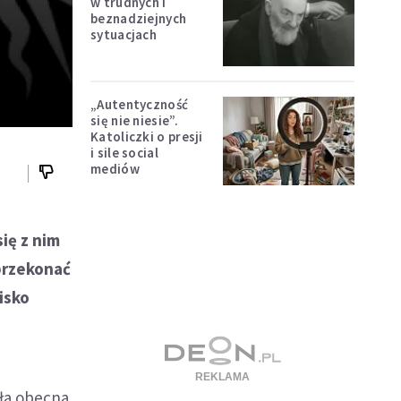
w trudnych i
beznadziejnych
sytuacjach
„Autentyczność
się nie niesie”.
Katoliczki o presji
i sile social
mediów
się z nim
 przekonać
isko
yła obecna