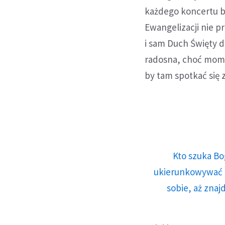
każdego koncertu b
Ewangelizacji nie pr
i sam Duch Święty d
radosna, choć mome
by tam spotkać się 
Kto szuka Bo
ukierunkowywać n
sobie, aż znaj