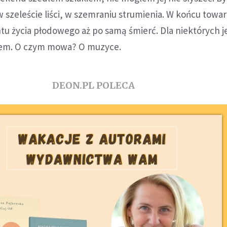
 szeleście liści, w szemraniu strumienia. W końcu towa
 życia płodowego aż po samą śmierć. Dla niektórych j
enem. O czym mowa? O muzyce.
DEON.PL POLECA