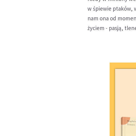
w śpiewie ptaków, w
nam ona od momentu
życiem - pasją, tl