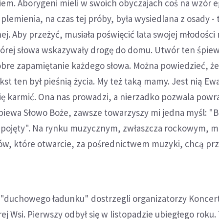
giem. Aborygeni mieli w swoich obyczajach coś na wzór 
 plemienia, na czas tej próby, była wysiedlana z osady - 
ej. Aby przeżyć, musiała poświęcić lata swojej młodości
której słowa wskazywały drogę do domu. Utwór ten śpie
obre zapamiętanie każdego słowa. Można powiedzieć, że
st ten był pieśnią życia. My też taką mamy. Jest nią Ew
ię karmić. Ona nas prowadzi, a nierzadko pozwala powr
śpiewa Słowo Boże, zawsze towarzyszy mi jedna myśl: "B
epojęty". Na rynku muzycznym, zwłaszcza rockowym, m
łów, które otwarcie, za pośrednictwem muzyki, chcą pr
 "duchowego ładunku" dostrzegli organizatorzy Koncer
rej Wsi. Pierwszy odbył się w listopadzie ubiegłego roku