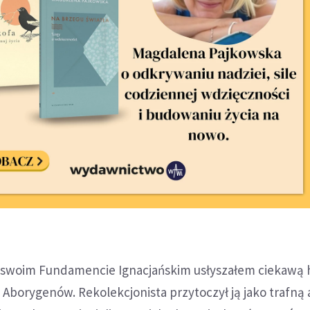
a swoim Fundamencie Ignacjańskim usłyszałem ciekawą h
borygenów. Rekolekcjonista przytoczył ją jako trafną 