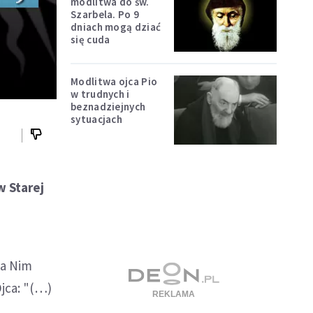
modlitwa do św.
Szarbela. Po 9
dniach mogą dziać
się cuda
Modlitwa ojca Pio
w trudnych i
beznadziejnych
sytuacjach
w Starej
na Nim
jca: "(…)