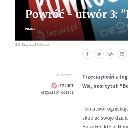
Powróć - utwór 3: 
WIARA
(fot. Krzysztof Kołacz)
13 lat temu
Trzecia pieśń z t
Wsi, nosi tytuł: "B
Krzysztof Kołacz
Ten utwór ogniskuje
skupiać swoje dział
by każdy kto w Nieg