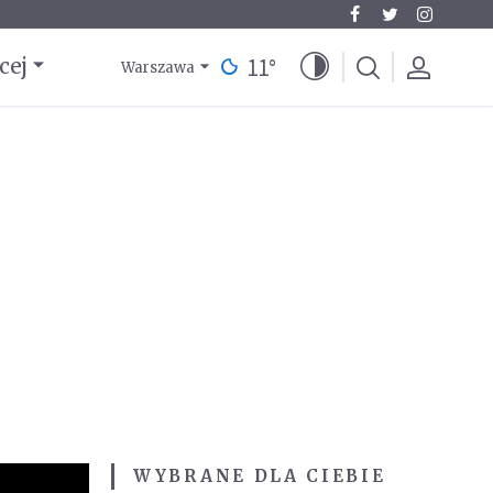
11
°
cej
Warszawa
WYBRANE DLA CIEBIE