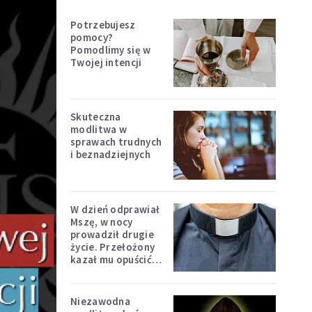
Potrzebujesz
pomocy?
Pomodlimy się w
Twojej intencji
Skuteczna
modlitwa w
sprawach trudnych
i beznadziejnych
W dzień odprawiał
Mszę, w nocy
prowadził drugie
życie. Przełożony
kazał mu opuścić
zakon
Niezawodna