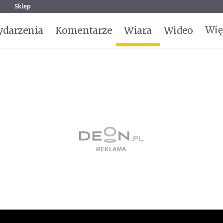
g
Sklep
Wię
darzenia
Komentarze
Wiara
Wideo