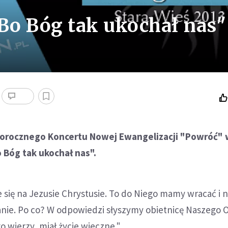
"Bo Bóg tak ukochał nas"
egorocznego Koncertu Nowej Ewangelizacji "Powróć" 
o Bóg tak ukochał nas".
 się na Jezusie Chrystusie. To do Niego mamy wracać i 
anie. Po co? W odpowiedzi słyszymy obietnicę Naszego O
o wierzy, miał życie wieczne."