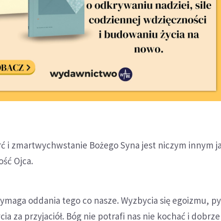
rć i zmartwychwstanie Bożego Syna jest niczym innym j
ść Ojca.
ymaga oddania tego co nasze. Wyzbycia się egoizmu, p
ia za przyjaciół. Bóg nie potrafi nas nie kochać i dobrze