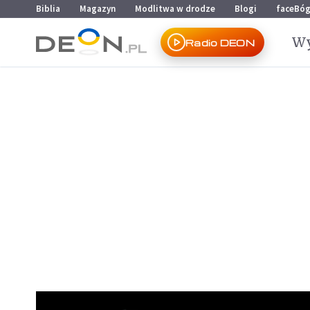
Przejdź do menu głównego
Przejdź do treści
Biblia
Magazyn
Modlitwa w drodze
Blogi
faceBó
Wy
Radio DEON