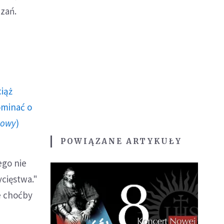
zań.
ciąż
ominać o
howy
)
POWIĄZANE ARTYKUŁY
ego nie
ycięstwa."
e choćby