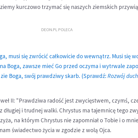
dziemy kurczowo trzymać się naszych ziemskich przywią
DEON.PL POLECA
ga, musi się zwrócić całkowicie do wewnątrz. Musi się w
a Boga, zawsze mieć Go przed oczyma i wytrwale zap
dzie Boga, swój prawdziwy skarb. (Sprawdź:
Rozwój duc
aweł II: "Prawdziwa radość jest zwycięstwem, czymś, cz
 długiej i trudnej walki. Chrystus ma tajemnicę tego zw
zyża, na którym Chrystus nie zapomniał o Tobie i o mni
nam świadectwo życia w zgodzie z wolą Ojca.