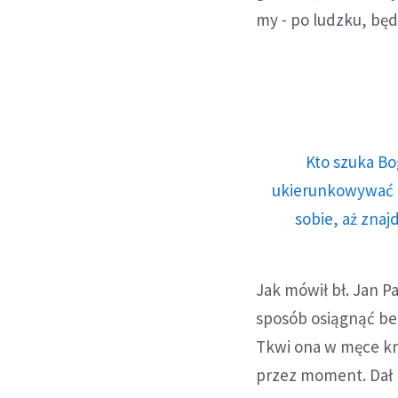
my - po ludzku, bę
Kto szuka Bo
ukierunkowywać n
sobie, aż znaj
Jak mówił bł. Jan P
sposób osiągnąć bez
Tkwi ona w męce kr
przez moment. Dał 