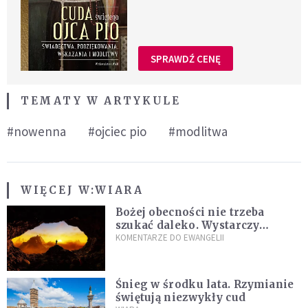
SPRAWDŹ CENĘ
TEMATY W ARTYKULE
#nowenna
#ojciec pio
#modlitwa
WIĘCEJ W:
WIARA
Bożej obecności nie trzeba
szukać daleko. Wystarczy
nauczyć się słuchać
KOMENTARZE DO EWANGELII
Śnieg w środku lata. Rzymianie
świętują niezwykły cud