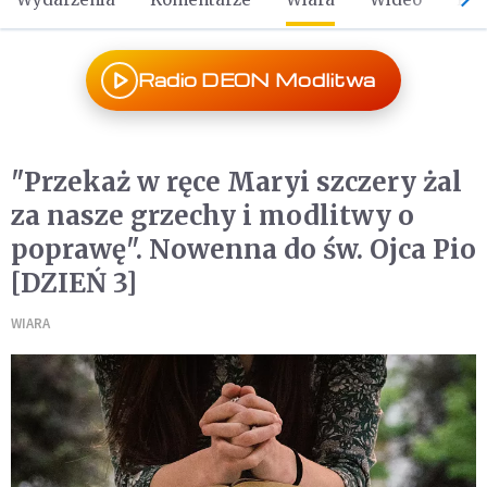
Radio DEON Modlitwa
"Przekaż w ręce Maryi szczery żal
za nasze grzechy i modlitwy o
poprawę". Nowenna do św. Ojca Pio
[DZIEŃ 3]
WIARA