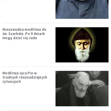
Niezawodna modlitwa do
św. Szarbela. Po 9 dniach
mogą dziać się cuda
Modlitwa ojca Pio w
trudnych i beznadziejnych
sytuacjach