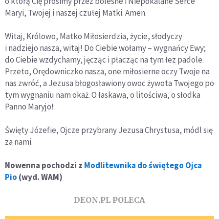
o którą Cię prosimy przez bolesne i Niepokalane Serce
Maryi, Twojej i naszej czułej Matki. Amen.
Witaj, Królowo, Matko Miłosierdzia, życie, słodyczy
i nadziejo nasza, witaj! Do Ciebie wołamy – wygnańcy Ewy;
do Ciebie wzdychamy, jęcząc i płacząc na tym łez padole.
Przeto, Orędowniczko nasza, one miłosierne oczy Twoje na
nas zwróć, a Jezusa błogosławiony owoc żywota Twojego po
tym wygnaniu nam okaż. O łaskawa, o litościwa, o słodka
Panno Maryjo!
Święty Józefie, Ojcze przybrany Jezusa Chrystusa, módl się
za nami.
Nowenna pochodzi z
Modlitewnika do świętego Ojca
Pio
(wyd. WAM)
DEON.PL POLECA