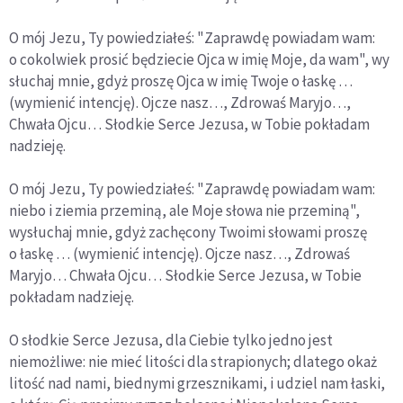
O mój Jezu, Ty powiedziałeś: "Zaprawdę powiadam wam:
o cokolwiek prosić będziecie Ojca w imię Moje, da wam", wy
słuchaj mnie, gdyż proszę Ojca w imię Twoje o łaskę …
(wymienić intencję). Ojcze nasz…, Zdrowaś Maryjo…,
Chwała Ojcu… Słodkie Serce Jezusa, w Tobie pokładam
nadzieję.
O mój Jezu, Ty powiedziałeś: "Zaprawdę powiadam wam:
niebo i ziemia przeminą, ale Moje słowa nie przeminą",
wysłuchaj mnie, gdyż zachęcony Twoimi słowami proszę
o łaskę … (wymienić intencję). Ojcze nasz…, Zdrowaś
Maryjo… Chwała Ojcu… Słodkie Serce Jezusa, w Tobie
pokładam nadzieję.
O słodkie Serce Jezusa, dla Ciebie tylko jedno jest
niemożliwe: nie mieć litości dla strapionych; dlatego okaż
litość nad nami, biednymi grzesznikami, i udziel nam łaski,