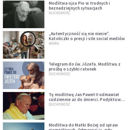
Modlitwa ojca Pio w trudnych i
beznadziejnych sytuacjach
DUCHOWOŚĆ
„Autentyczność się nie niesie”.
Katoliczki o presji i sile social mediów
WIARA
Telegram do św. Józefa. Modlitwa z
prośbą o szybki ratunek
DUCHOWOŚĆ
Tę modlitwę Jan Paweł II odmawiał
codziennie aż do śmierci. Podyktował
mu ją ojciec
DUCHOWOŚĆ
Modlitwa do Matki Bożej od spraw
niemożliwych. Odmawiaj ją, gdy