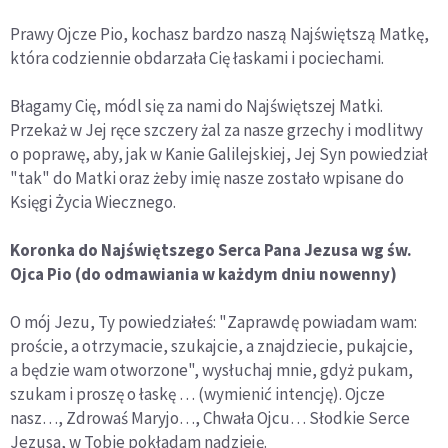
Prawy Ojcze Pio, kochasz bardzo naszą Najświętszą Matkę,
która codziennie obdarzała Cię łaskami i pociechami.
Błagamy Cię, módl się za nami do Najświętszej Matki.
Przekaż w Jej ręce szczery żal za nasze grzechy i modlitwy
o poprawę, aby, jak w Kanie Galilejskiej, Jej Syn powiedział
"tak" do Matki oraz żeby imię nasze zostało wpisane do
Księgi Życia Wiecznego.
Koronka do Najświętszego Serca Pana Jezusa wg św.
Ojca Pio (do odmawiania w każdym dniu nowenny)
O mój Jezu, Ty powiedziałeś: "Zaprawdę powiadam wam:
proście, a otrzymacie, szukajcie, a znajdziecie, pukajcie,
a będzie wam otworzone", wysłuchaj mnie, gdyż pukam,
szukam i proszę o łaskę … (wymienić intencję). Ojcze
nasz…, Zdrowaś Maryjo…, Chwała Ojcu… Słodkie Serce
Jezusa, w Tobie pokładam nadzieję.