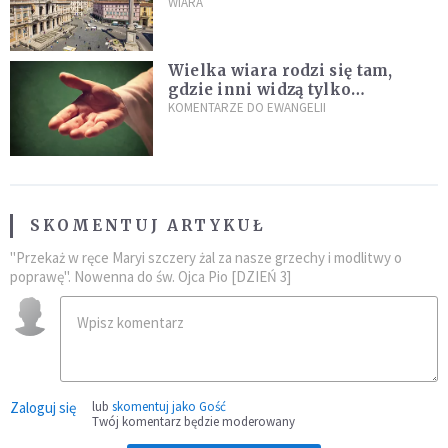
WIARA
Wielka wiara rodzi się tam,
gdzie inni widzą tylko
przeszkody
KOMENTARZE DO EWANGELII
SKOMENTUJ ARTYKUŁ
"Przekaż w ręce Maryi szczery żal za nasze grzechy i modlitwy o
poprawę". Nowenna do św. Ojca Pio [DZIEŃ 3]
Zaloguj się
lub
skomentuj jako Gość
Twój komentarz będzie moderowany