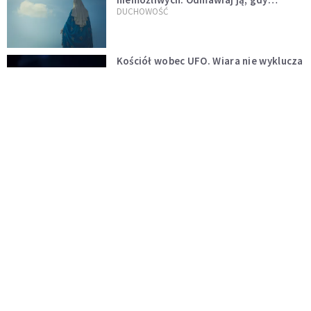
wszystko idzie źle
DUCHOWOŚĆ
Kościół wobec UFO. Wiara nie wyklucza
życia pozaziemskiego
KOŚCIÓŁ