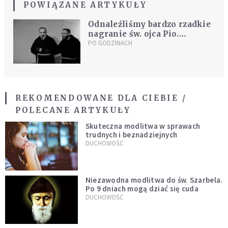
POWIĄZANE ARTYKUŁY
Odnaleźliśmy bardzo rzadkie
nagranie św. ojca Pio.
Obejrzyj ten niezwykły film
PO GODZINACH
REKOMENDOWANE DLA CIEBIE /
POLECANE ARTYKUŁY
Skuteczna modlitwa w sprawach
trudnych i beznadziejnych
DUCHOWOŚĆ
Niezawodna modlitwa do św. Szarbela.
Po 9 dniach mogą dziać się cuda
DUCHOWOŚĆ