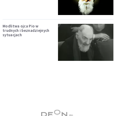
Modlitwa ojca Pio w
trudnych i beznadziejnych
sytuacjach