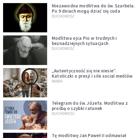
Niezawodna modlitwa do św. Szarbela.
Po 9 dniach mogą dziać się cuda
DUCHOWOŚĆ
Modlitwa ojca Pio w trudnych i
beznadziejnych sytuacjach
DUCHOWOŚĆ
„Autentyczność się nie niesie”.
Katoliczki o presji i sile social mediów
WIARA
Telegram do św. Józefa. Modlitwa z
prośbą o szybki ratunek
DUCHOWOŚĆ
Tę modlitwę Jan Paweł II odmawiał