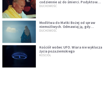
codziennie aż do śmierci. Podyktował
mu ją ojciec
DUCHOWOŚĆ
Modlitwa do Matki Bożej od spraw
niemożliwych. Odmawiaj ją, gdy
wszystko idzie źle
DUCHOWOŚĆ
Kościół wobec UFO. Wiara nie wyklucza
życia pozaziemskiego
KOŚCIÓŁ