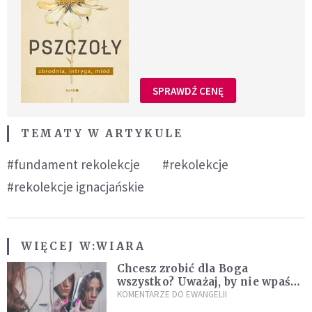
SPRAWDŹ CENĘ
TEMATY W ARTYKULE
#fundament rekolekcje
#rekolekcje
#rekolekcje ignacjańskie
WIĘCEJ W:
WIARA
Chcesz zrobić dla Boga
wszystko? Uważaj, by nie wpaść
w groźną pułapkę
KOMENTARZE DO EWANGELII