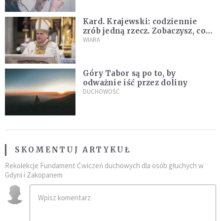
Kard. Krajewski: codziennie
zrób jedną rzecz. Zobaczysz, co
stanie się z twoim życiem
WIARA
Góry Tabor są po to, by
odważnie iść przez doliny
DUCHOWOŚĆ
SKOMENTUJ ARTYKUŁ
Rekolekcje Fundament Ćwiczeń duchowych dla osób głuchych w
Gdyni i Zakopanem