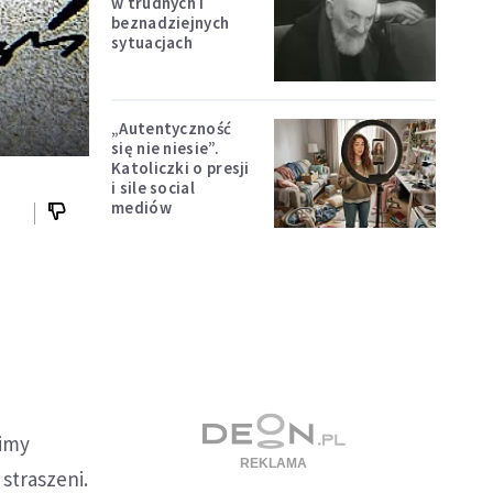
w trudnych i
beznadziejnych
sytuacjach
„Autentyczność
się nie niesie”.
Katoliczki o presji
i sile social
mediów
a
limy
straszeni.