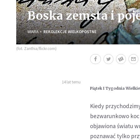
Boska zemsta i poj
WIARA
REKOLEKCJE WIELKOPOSTNE
(fot. Zanthia/flickr.com)
14 lat temu
Piątek
I Tygodnia
Wielkie
Kiedy przychodzimy 
bezwarunkowo kocha
objawiona światu w
poznawać tylko prz