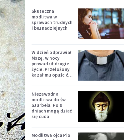
Skuteczna
modlitwa w
sprawach trudnych
i beznadziejnych
W dzień odprawiał
Mszę, w nocy
prowadził drugie
życie. Przełożony
kazał mu opuścić
zakon
Niezawodna
modlitwa do św.
Szarbela. Po 9
dniach mogą dziać
się cuda
Modlitwa ojca Pio