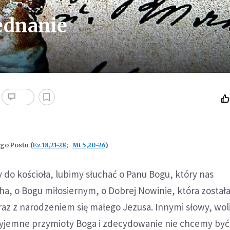
ednanie
go Postu (
Ez 18,21-28
;
Mt 5,20-26
)
do kościoła, lubimy słuchać o Panu Bogu, który nas
, o Bogu miłosiernym, o Dobrej Nowinie, która został
raz z narodzeniem się małego Jezusa. Innymi słowy, wo
yjemne przymioty Boga i zdecydowanie nie chcemy być 