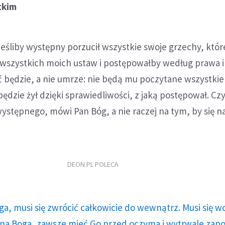
tkim
eśliby występny porzucił wszystkie swoje grzechy, któr
ł wszystkich moich ustaw i postępowałby według prawa i
ć będzie, a nie umrze: nie będą mu poczytane wszystkie
 będzie żył dzięki sprawiedliwości, z jaką postępował. Cz
występnego, mówi Pan Bóg, a nie raczej na tym, by się na
DEON.PL POLECA
ga, musi się zwrócić całkowicie do wewnątrz. Musi się w
a Boga, zawsze mieć Go przed oczyma i wytrwale zap