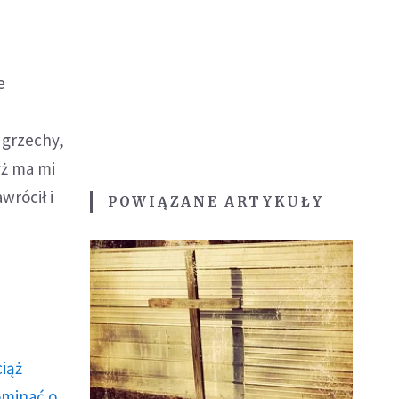
e
 grzechy,
yż ma mi
wrócił i
POWIĄZANE ARTYKUŁY
ciąż
ominać o