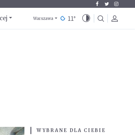
11
°
cej
Warszawa
WYBRANE DLA CIEBIE