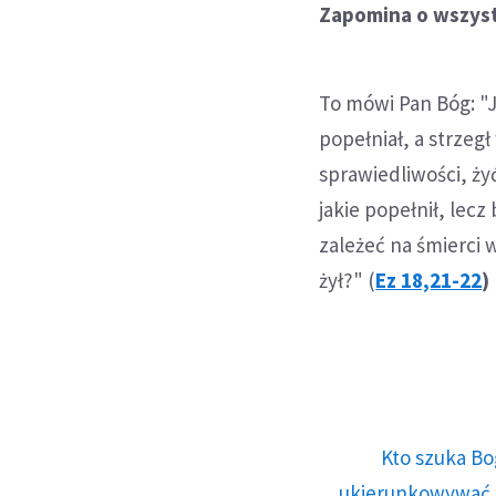
Zapomina o wszys
To mówi Pan Bóg: "J
popełniał, a strzeg
sprawiedliwości, ży
jakie popełnił, lecz
zależeć na śmierci 
żył?" (
Ez 18,21-22
)
Kto szuka Bo
ukierunkowywać n