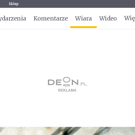
g
Sklep
Wię
darzenia
Komentarze
Wiara
Wideo