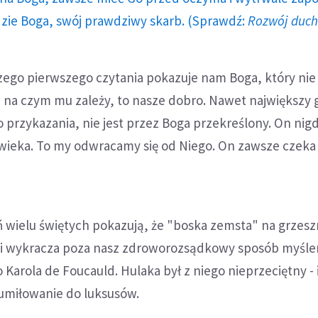
dzie Boga, swój prawdziwy skarb. (Sprawdź:
Rozwój duc
zego pierwszego czytania pokazuje nam Boga, który nie 
 na czym mu zależy, to nasze dobro. Nawet największy 
o przykazania, nie jest przez Boga przekreślony. On nigd
owieka. To my odwracamy się od Niego. On zawsze czeka
 wielu świętych pokazują, że "boska zemsta" na grzeszn
i wykracza poza nasz zdroworozsądkowy sposób myślen
 Karola de Foucauld. Hulaka był z niego nieprzeciętny -
 umiłowanie do luksusów.