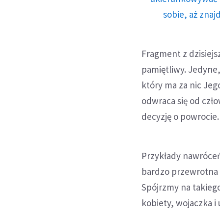
sobie, aż znaj
Fragment z dzisiejs
pamiętliwy. Jedyne,
który ma za nic Jeg
odwraca się od czł
decyzję o powrocie.
Przykłady nawróceń
bardzo przewrotna 
Spójrzmy na takiego
kobiety, wojaczka i