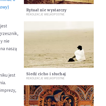
howy
)
Rytuał nie wystarczy
REKOLEKCJE WIELKOPOSTNE
jest
grzesznik,
y nie
 na naszą
Siedź cicho i słuchaj
iku jest
REKOLEKCJE WIELKOPOSTNE
ia.
 imprezy,