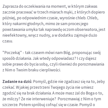
Zaprasza do oczekiwania na moment, w którym zakwas
zacznie pracować w trzech miarach mąki, z których dopiero
później, po odpowiednim czasie, wyrośnie chleb. Chleb,
który nakarmi głodnych, mimo że sam proces jego
powstawania umyka tak naprawdę oczom obserwatora, jest
nieefektowny, wręcz nudny, a w dodatku zajmuje dużo
czasu.
"Poczekaj" - tak czasem mówi nam Bóg, proponując swój
sposób działania. Jak wtedy odpowiadasz? I czy dajesz
sobie prawo do bycia sobą, czyli również do porozmawiania
z Nim o Twoim braku cierpliwości.
Zadanie na dziś:
Pomyśl, gdzie nie zgadzasz się na to, żeby
czekać. W jakiej przestrzeni Twojego życia nie umiesz
zgodzić się na brak działania. A może masz żal do Boga o to,
że milczy? Że nie interweniuje? Porozmawiaj z Nim o tym
szczerze. Potem spróbuj cofnąć się w czasie. Pomyśl o