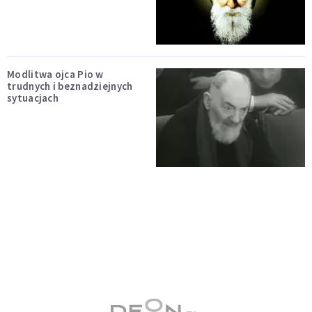
Modlitwa ojca Pio w
trudnych i beznadziejnych
sytuacjach