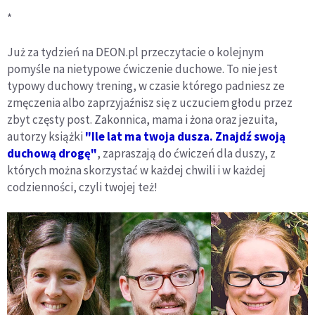
*
Już za tydzień na DEON.pl przeczytacie o kolejnym
pomyśle na nietypowe ćwiczenie duchowe. To nie jest
typowy duchowy trening, w czasie którego padniesz ze
zmęczenia albo zaprzyjaźnisz się z uczuciem głodu przez
zbyt częsty post. Zakonnica, mama i żona oraz jezuita,
autorzy książki
"Ile lat ma twoja dusza. Znajdź swoją
duchową drogę"
, zapraszają do ćwiczeń dla duszy, z
których można skorzystać w każdej chwili i w każdej
codzienności, czyli twojej też!