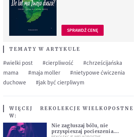
SPRAWDŹ CENĘ
TEMATY W ARTYKULE
#wielki post
#cierpliwość
#chrześcijańska
mama
#maja moller
#nietypowe ćwiczenia
duchowe
#jak być cierpliwym
WIĘCEJ
REKOLEKCJE WIELKOPOSTNE
W:
Nie zagłuszaj bólu, nie
przyspieszaj pocieszenia.
REKOLEKCJE WIELKOPOSTNE