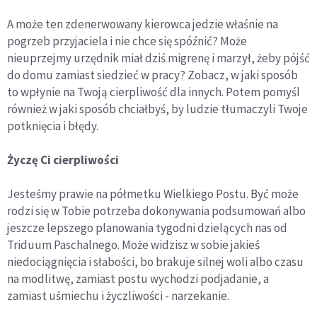
A może ten zdenerwowany kierowca jedzie właśnie na
pogrzeb przyjaciela i nie chce się spóźnić? Może
nieuprzejmy urzędnik miał dziś migrenę i marzył, żeby pójść
do domu zamiast siedzieć w pracy? Zobacz, w jaki sposób
to wpłynie na Twoją cierpliwość dla innych. Potem pomyśl
również w jaki sposób chciałbyś, by ludzie tłumaczyli Twoje
potknięcia i błędy.
Życzę Ci cierpliwości
Jesteśmy prawie na półmetku Wielkiego Postu. Być może
rodzi się w Tobie potrzeba dokonywania podsumowań albo
jeszcze lepszego planowania tygodni dzielących nas od
Triduum Paschalnego. Może widzisz w sobie jakieś
niedociągnięcia i słabości, bo brakuje silnej woli albo czasu
na modlitwę, zamiast postu wychodzi podjadanie, a
zamiast uśmiechu i życzliwości - narzekanie.