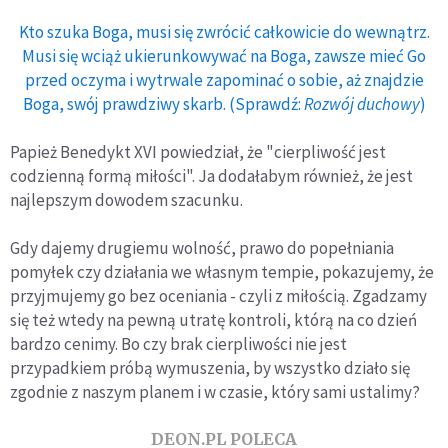
Kto szuka Boga, musi się zwrócić całkowicie do wewnątrz.
Musi się wciąż ukierunkowywać na Boga, zawsze mieć Go
przed oczyma i wytrwale zapominać o sobie, aż znajdzie
Boga, swój prawdziwy skarb. (Sprawdź:
Rozwój duchowy
)
Papież Benedykt XVI powiedział, że "cierpliwość jest
codzienną formą miłości". Ja dodałabym również, że jest
najlepszym dowodem szacunku.
Gdy dajemy drugiemu wolność, prawo do popełniania
pomyłek czy działania we własnym tempie, pokazujemy, że
przyjmujemy go bez oceniania - czyli z miłością. Zgadzamy
się też wtedy na pewną utratę kontroli, którą na co dzień
bardzo cenimy. Bo czy brak cierpliwości nie jest
przypadkiem próbą wymuszenia, by wszystko działo się
zgodnie z naszym planem i w czasie, który sami ustalimy?
DEON.PL POLECA