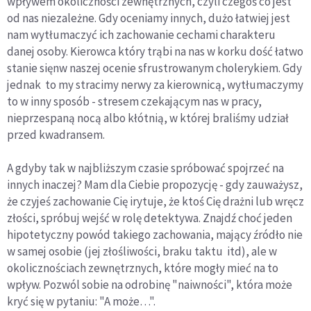
wpływem okoliczności zewnętrznych, czyli czegoś co jest
od nas niezależne. Gdy oceniamy innych, dużo łatwiej jest
nam wytłumaczyć ich zachowanie cechami charakteru
danej osoby. Kierowca który trąbi na nas w korku dość łatwo
stanie sięnw naszej ocenie sfrustrowanym cholerykiem. Gdy
jednak to my stracimy nerwy za kierownicą, wytłumaczymy
to w inny sposób - stresem czekającym nas w pracy,
nieprzespaną nocą albo kłótnią, w której braliśmy udział
przed kwadransem.
A gdyby tak w najbliższym czasie spróbować spojrzeć na
innych inaczej? Mam dla Ciebie propozycję - gdy zauważysz,
że czyjeś zachowanie Cię irytuje, że ktoś Cię drażni lub wręcz
złości, spróbuj wejść w rolę detektywa. Znajdź choć jeden
hipotetyczny powód takiego zachowania, mający źródło nie
w samej osobie (jej złośliwości, braku taktu itd), ale w
okolicznościach zewnętrznych, które mogły mieć na to
wpływ. Pozwól sobie na odrobinę "naiwności", która może
kryć się w pytaniu: "A może…".