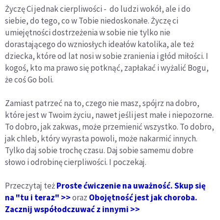
Życzę Ci jednak cierpliwości - do ludzi wokół, ale i do
siebie, do tego, co w Tobie niedoskonałe. Życzę ci
umiejętności dostrzeżenia w sobie nie tylko nie
dorastającego do wzniosłych ideałów katolika, ale też
dziecka, które od lat nosi w sobie zranienia i głód miłości. I
kogoś, kto ma prawo się potknąć, zapłakać i wyżalić Bogu,
że coś Go boli.
Zamiast patrzeć na to, czego nie masz, spójrz na dobro,
które jest w Twoim życiu, nawet jeśli jest małe i niepozorne.
To dobro, jak zakwas, może przemienić wszystko. To dobro,
jak chleb, który wyrasta powoli, może nakarmić innych.
Tylko daj sobie trochę czasu. Daj sobie samemu dobre
słowo i odrobinę cierpliwości. I poczekaj.
Przeczytaj też
Proste ćwiczenie na uważność. Skup się
na "tu i teraz" >>
oraz
Obojętność jest jak choroba.
Zacznij współodczuwać z innymi >>