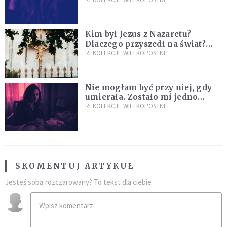
Przyjmij ciszę zamiast rzucać się
w działanie [Siedem Boleści]
Kim był Jezus z Nazaretu?
Dlaczego przyszedł na świat?
I dlaczego umarł?
REKOLEKCJE WIELKOPOSTNE
Nie mogłam być przy niej, gdy
umierała. Zostało mi jedno
wspomnienie [Siedem Boleści]
REKOLEKCJE WIELKOPOSTNE
SKOMENTUJ ARTYKUŁ
Jesteś sobą rozczarowany? To tekst dla ciebie