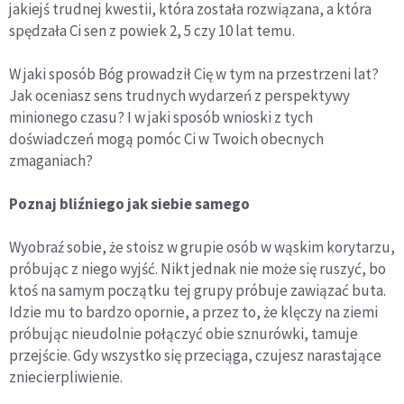
jakiejś trudnej kwestii, która została rozwiązana, a która
spędzała Ci sen z powiek 2, 5 czy 10 lat temu.
W jaki sposób Bóg prowadził Cię w tym na przestrzeni lat?
Jak oceniasz sens trudnych wydarzeń z perspektywy
minionego czasu? I w jaki sposób wnioski z tych
doświadczeń mogą pomóc Ci w Twoich obecnych
zmaganiach?
Poznaj bliźniego jak siebie samego
Wyobraź sobie, że stoisz w grupie osób w wąskim korytarzu,
próbując z niego wyjść. Nikt jednak nie może się ruszyć, bo
ktoś na samym początku tej grupy próbuje zawiązać buta.
Idzie mu to bardzo opornie, a przez to, że klęczy na ziemi
próbując nieudolnie połączyć obie sznurówki, tamuje
przejście. Gdy wszystko się przeciąga, czujesz narastające
zniecierpliwienie.