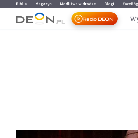
Przejdź do menu głównego
Przejdź do treści
Biblia
Magazyn
Modlitwa w drodze
Blogi
faceBó
Wy
Radio DEON