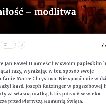
miłość – modlitwa
re Jan Paweł II umieścił w swoim papieskim h
iątki razy, wyrażając w ten sposób swoje
ufanie Matce Chrystusa. Nie sposób nie widz
ważył kard. Joseph Ratzinger w pogrzebowej h
y za własną matką, którą utracił w wieku
cze przed Pierwszą Komunią Świętą.