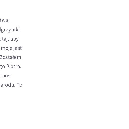
itwa:
elgrzymki
taj, aby
 moje jest
 Zostałem
o Piotra.
Tuus.
narodu. To