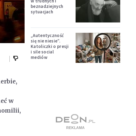
w trudnych i
beznadziejnych
sytuacjach
„Autentyczność
się nie niesie”.
Katoliczki o presji
i sile social
mediów
erbie,
ieć w
omilii,