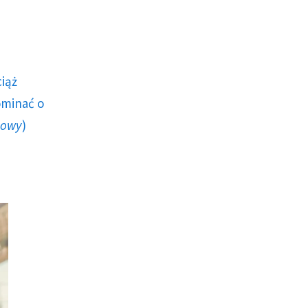
ciąż
ominać o
howy
)