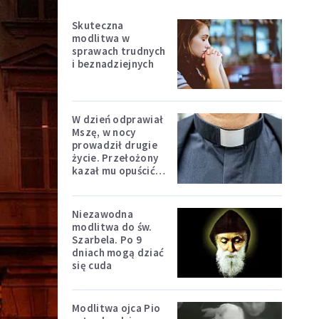
Skuteczna
modlitwa w
sprawach trudnych
i beznadziejnych
W dzień odprawiał
Mszę, w nocy
prowadził drugie
życie. Przełożony
kazał mu opuścić
zakon
Niezawodna
modlitwa do św.
Szarbela. Po 9
dniach mogą dziać
się cuda
Modlitwa ojca Pio