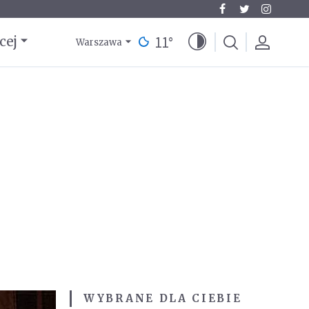
11
°
cej
Warszawa
WYBRANE DLA CIEBIE