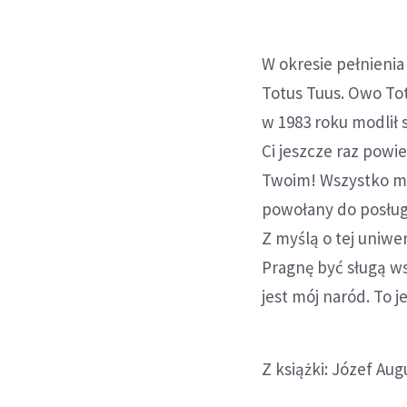
W okresie pełnienia
Totus Tuus. Owo Tot
w 1983 roku modlił 
Ci jeszcze raz powi
Twoim! Wszystko mo
powołany do posługi
Z myślą o tej uniw
Pragnę być sługą ws
jest mój naród. To j
Z książki: Józef A