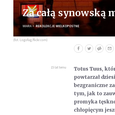
Za całą synowską 
WIARA
REKOLEKCJE WIELKOPOSTNE
(fot. Logofag/flickr.com)
15 lat temu
Totus Tuus, któ
powtarzał dzies
bezgraniczne za
tym, jak to zau
promyka tęsknot
chłopięcym jesz