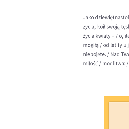
Jako dziewiętnastol
życia, koił swoją t
życia kwiaty – / o, i
mogiłą / od lat tylu
niepojęte. / Nad Tw
miłość / modlitwa: 