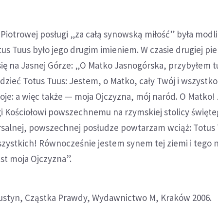
 Piotrowej posługi „za całą synowską miłość” była modl
us Tuus było jego drugim imieniem. W czasie drugiej pi
się na Jasnej Górze: „O Matko Jasnogórska, przybyłem tu
edzieć Totus Tuus: Jestem, o Matko, cały Twój i wszystko
je: a więc także — moja Ojczyzna, mój naród. O Matko!
 Kościołowi powszechnemu na rzymskiej stolicy święteg
ersalnej, powszechnej posłudze powtarzam wciąż: Totus 
zystkich! Równocześnie jestem synem tej ziemi i tego 
est moja Ojczyzna”.
ugustyn, Cząstka Prawdy, Wydawnictwo M, Kraków 2006.