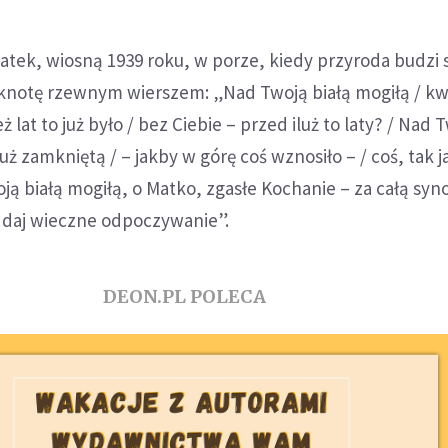
atek, wiosną 1939 roku, w porze, kiedy przyroda budzi 
ęsknotę rzewnym wierszem: „Nad Twoją białą mogiłą / kw
leż lat to już było / bez Ciebie – przed iluż to laty? / Nad 
 już zamkniętą / – jakby w górę coś wznosiło – / coś, tak 
oją białą mogiłą, o Matko, zgasłe Kochanie – za całą sy
/ daj wieczne odpoczywanie”.
DEON.PL POLECA