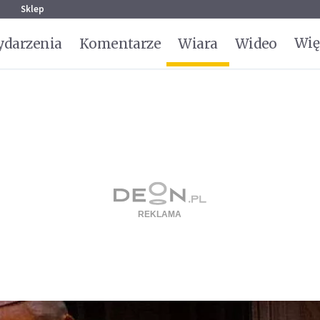
g
Sklep
Wię
darzenia
Komentarze
Wiara
Wideo