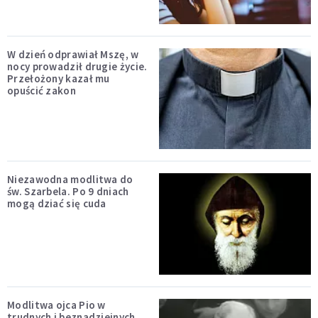
W dzień odprawiał Mszę, w
nocy prowadził drugie życie.
Przełożony kazał mu
opuścić zakon
Niezawodna modlitwa do
św. Szarbela. Po 9 dniach
mogą dziać się cuda
Modlitwa ojca Pio w
trudnych i beznadziejnych