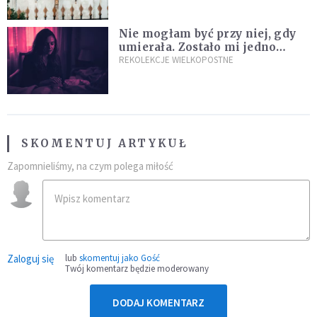
Nie mogłam być przy niej, gdy
umierała. Zostało mi jedno
wspomnienie [Siedem Boleści]
REKOLEKCJE WIELKOPOSTNE
SKOMENTUJ ARTYKUŁ
Zapomnieliśmy, na czym polega miłość
Zaloguj się
lub
skomentuj jako Gość
Twój komentarz będzie moderowany
DODAJ KOMENTARZ