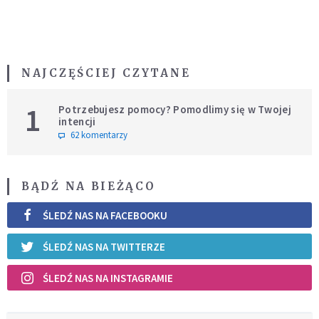
NAJCZĘŚCIEJ CZYTANE
1
Potrzebujesz pomocy? Pomodlimy się w Twojej
intencji
62 komentarzy
BĄDŹ NA BIEŻĄCO
ŚLEDŹ NAS NA FACEBOOKU
ŚLEDŹ NAS NA TWITTERZE
ŚLEDŹ NAS NA INSTAGRAMIE