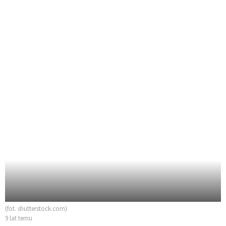
(fot. shutterstock.com)
9 lat temu