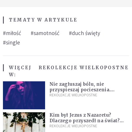
TEMATY W ARTYKULE
#miłość
#samotność
#duch święty
#single
WIĘCEJ
REKOLEKCJE WIELKOPOSTNE
W:
Nie zagłuszaj bólu, nie
przyspieszaj pocieszenia.
Przyjmij ciszę zamiast rzucać się
REKOLEKCJE WIELKOPOSTNE
w działanie [Siedem Boleści]
Kim był Jezus z Nazaretu?
Dlaczego przyszedł na świat?
I dlaczego umarł?
REKOLEKCJE WIELKOPOSTNE