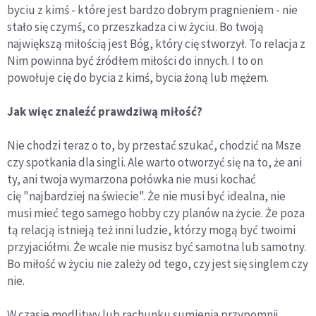
byciu z kimś - które jest bardzo dobrym pragnieniem - nie
stało się czymś, co przeszkadza ci w życiu. Bo twoją
największą miłością jest Bóg, który cię stworzył. To relacja z
Nim powinna być źródłem miłości do innych. I to on
powołuje cię do bycia z kimś, bycia żoną lub mężem.
Jak więc znaleźć prawdziwą miłość?
Nie chodzi teraz o to, by przestać szukać, chodzić na Msze
czy spotkania dla singli. Ale warto otworzyć się na to, że ani
ty, ani twoja wymarzona połówka nie musi kochać
cię "najbardziej na świecie". Że nie musi być idealna, nie
musi mieć tego samego hobby czy planów na życie. Że poza
tą relacją istnieją też inni ludzie, którzy mogą być twoimi
przyjaciółmi. Że wcale nie musisz być samotna lub samotny.
Bo miłość w życiu nie zależy od tego, czy jest się singlem czy
nie.
W czasie modlitwy lub rachunku sumienia przypomnij