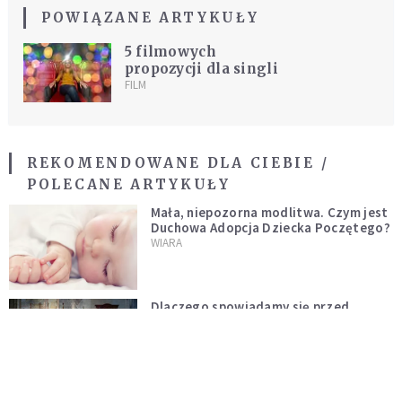
POWIĄZANE ARTYKUŁY
5 filmowych
propozycji dla singli
FILM
REKOMENDOWANE DLA CIEBIE /
POLECANE ARTYKUŁY
Mała, niepozorna modlitwa. Czym jest
Duchowa Adopcja Dziecka Poczętego?
WIARA
Dlaczego spowiadamy się przed
księdzem, a nie przed Bogiem w sercu?
Dariusz Piórkowski SJ odpowiada
WIARA
Chusta Weroniki i Całun z Manopello.