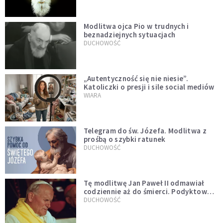
Modlitwa ojca Pio w trudnych i
beznadziejnych sytuacjach
DUCHOWOŚĆ
„Autentyczność się nie niesie”.
Katoliczki o presji i sile social mediów
WIARA
Telegram do św. Józefa. Modlitwa z
prośbą o szybki ratunek
DUCHOWOŚĆ
Tę modlitwę Jan Paweł II odmawiał
codziennie aż do śmierci. Podyktował
mu ją ojciec
DUCHOWOŚĆ