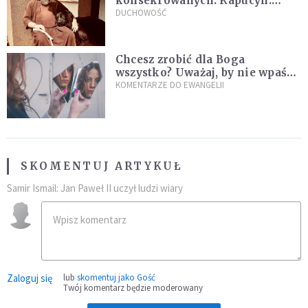
konsekrowanych. Kapucyn:
Życie w pojedynkę rzadko jest
DUCHOWOŚĆ
sielanką
Chcesz zrobić dla Boga
wszystko? Uważaj, by nie wpaść
w groźną pułapkę
KOMENTARZE DO EWANGELII
SKOMENTUJ ARTYKUŁ
Samir Ismail: Jan Paweł II uczył ludzi wiary
Zaloguj się
lub
skomentuj jako Gość
Twój komentarz będzie moderowany