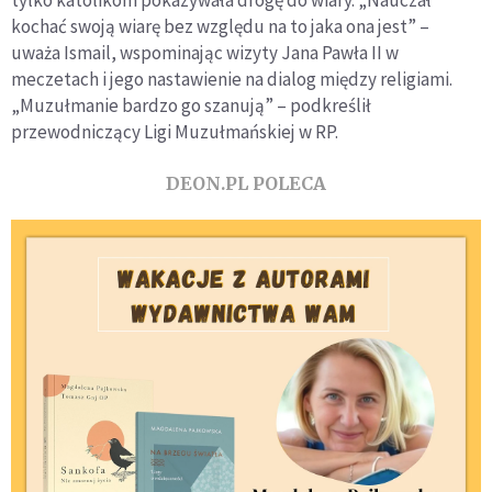
kochać swoją wiarę bez względu na to jaka ona jest” –
uważa Ismail, wspominając wizyty Jana Pawła II w
meczetach i jego nastawienie na dialog między religiami.
„Muzułmanie bardzo go szanują” – podkreślił
przewodniczący Ligi Muzułmańskiej w RP.
DEON.PL POLECA