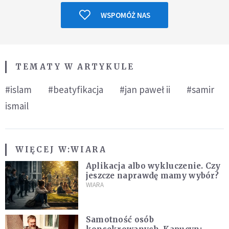
WSPOMÓŻ NAS
TEMATY W ARTYKULE
#islam
#beatyfikacja
#jan paweł ii
#samir
ismail
WIĘCEJ W:
WIARA
Aplikacja albo wykluczenie. Czy
jeszcze naprawdę mamy wybór?
WIARA
Samotność osób