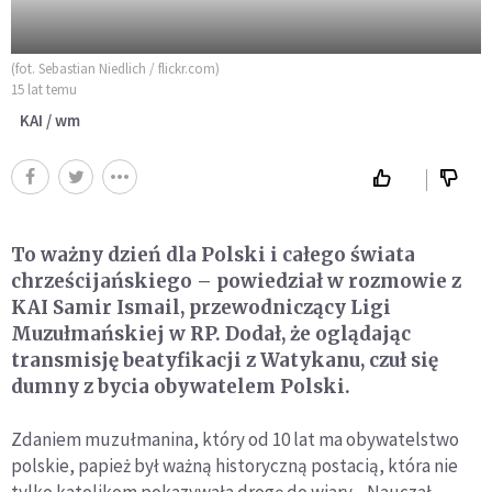
(fot. Sebastian Niedlich / flickr.com)
15 lat temu
KAI / wm
To ważny dzień dla Polski i całego świata
chrześcijańskiego – powiedział w rozmowie z
KAI Samir Ismail, przewodniczący Ligi
Muzułmańskiej w RP. Dodał, że oglądając
transmisję beatyfikacji z Watykanu, czuł się
dumny z bycia obywatelem Polski.
Zdaniem muzułmanina, który od 10 lat ma obywatelstwo
polskie, papież był ważną historyczną postacią, która nie
tylko katolikom pokazywała drogę do wiary. „Nauczał