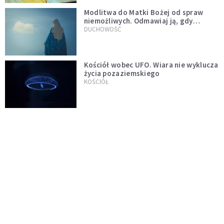
Modlitwa do Matki Bożej od spraw
niemożliwych. Odmawiaj ją, gdy
wszystko idzie źle
DUCHOWOŚĆ
Kościół wobec UFO. Wiara nie wyklucza
życia pozaziemskiego
KOŚCIÓŁ