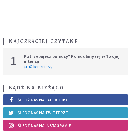
NAJCZĘŚCIEJ CZYTANE
1
Potrzebujesz pomocy? Pomodlimy się w Twojej
intencji
62 komentarzy
BĄDŹ NA BIEŻĄCO
ŚLEDŹ NAS NA FACEBOOKU
ŚLEDŹ NAS NA TWITTERZE
ŚLEDŹ NAS NA INSTAGRAMIE