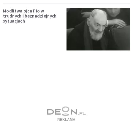
Modlitwa ojca Pio w
trudnych i beznadziejnych
sytuacjach