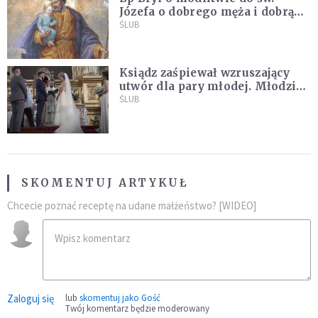
Józefa o dobrego męża i dobrą
żonę: Nie bójmy się wołać do
ŚLUB
Boga tak, jak potrafimy
Ksiądz zaśpiewał wzruszający
utwór dla pary młodej. Młodzi
nie kryli wzruszenia [MUZYKA]
ŚLUB
SKOMENTUJ ARTYKUŁ
Chcecie poznać receptę na udane małżeństwo? [WIDEO]
Zaloguj się
lub
skomentuj jako Gość
Twój komentarz będzie moderowany