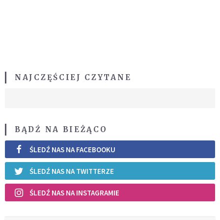
NAJCZĘŚCIEJ CZYTANE
BĄDŹ NA BIEŻĄCO
ŚLEDŹ NAS NA FACEBOOKU
ŚLEDŹ NAS NA TWITTERZE
ŚLEDŹ NAS NA INSTAGRAMIE