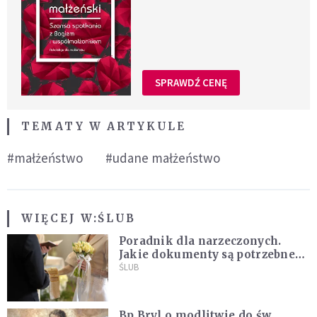
SPRAWDŹ CENĘ
TEMATY W ARTYKULE
#małżeństwo
#udane małżeństwo
WIĘCEJ W:
ŚLUB
Poradnik dla narzeczonych.
Jakie dokumenty są potrzebne
do ślubu konkordatowego?
ŚLUB
Bp Bryl o modlitwie do św.