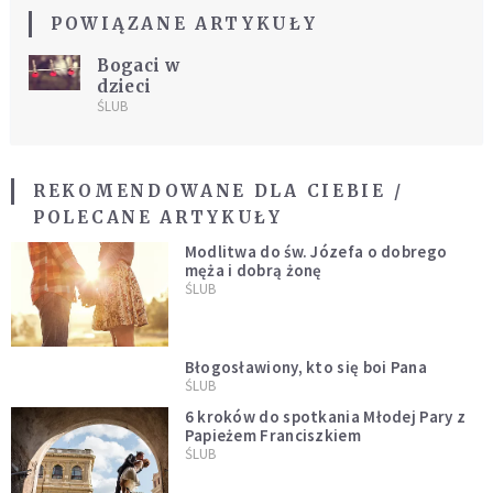
POWIĄZANE ARTYKUŁY
Bogaci w
dzieci
ŚLUB
REKOMENDOWANE DLA CIEBIE /
POLECANE ARTYKUŁY
Modlitwa do św. Józefa o dobrego
męża i dobrą żonę
ŚLUB
Błogosławiony, kto się boi Pana
ŚLUB
6 kroków do spotkania Młodej Pary z
Papieżem Franciszkiem
ŚLUB