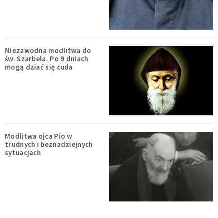
Niezawodna modlitwa do
św. Szarbela. Po 9 dniach
mogą dziać się cuda
Modlitwa ojca Pio w
trudnych i beznadziejnych
sytuacjach