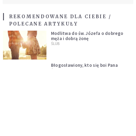
REKOMENDOWANE DLA CIEBIE /
POLECANE ARTYKUŁY
Modlitwa do św. Józefa o dobrego
męża i dobrą żonę
ŚLUB
Błogosławiony, kto się boi Pana
ŚLUB
6 kroków do spotkania Młodej Pary z
Papieżem Franciszkiem
ŚLUB
Nowenna o dobrego męża, o dobrą
żonę
ŚLUB