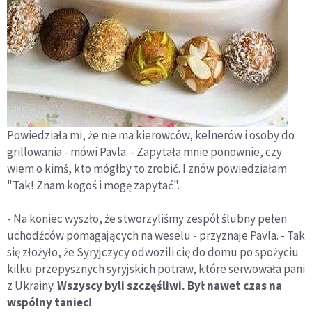
Powiedziała mi, że nie ma kierowców, kelnerów i osoby do
grillowania - mówi Pavla. - Zapytała mnie ponownie, czy
wiem o kimś, kto mógłby to zrobić. I znów powiedziałam
"Tak! Znam kogoś i mogę zapytać".
- Na koniec wyszło, że stworzyliśmy zespół ślubny pełen
uchodźców pomagających na weselu - przyznaje Pavla. - Tak
się złożyło, że Syryjczycy odwozili cię do domu po spożyciu
kilku przepysznych syryjskich potraw, które serwowała pani
z Ukrainy.
Wszyscy byli szczęśliwi. Był nawet czas na
wspólny taniec!