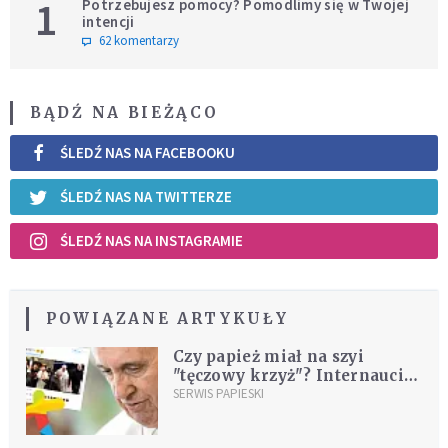
1
Potrzebujesz pomocy? Pomodlimy się w Twojej
intencji
62 komentarzy
BĄDŹ NA BIEŻĄCO
ŚLEDŹ NAS NA FACEBOOKU
ŚLEDŹ NAS NA TWITTERZE
ŚLEDŹ NAS NA INSTAGRAMIE
POWIĄZANE ARTYKUŁY
Czy papież miał na szyi
"tęczowy krzyż"? Internauci
są zbulwersowani
SERWIS PAPIESKI