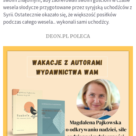
swoim znajomym, aby zaoferowali swoim gościom w czasie
wesela słodycze przygotowane przez syryjską uchodźców z
Syrii. Ostatecznie okazało się, że większość posiłków
podczas całego wesela... wykonali sami uchodźcy.
DEON.PL POLECA