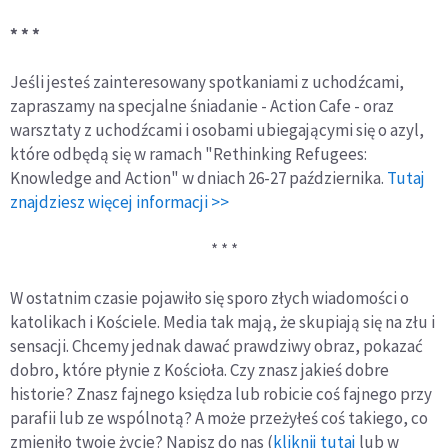
* * *
Jeśli jesteś zainteresowany spotkaniami z uchodźcami,
zapraszamy na specjalne śniadanie - Action Cafe - oraz
warsztaty z uchodźcami i osobami ubiegającymi się o azyl,
które odbędą się w ramach "Rethinking Refugees:
Knowledge and Action" w dniach 26-27 października.
Tutaj
znajdziesz więcej informacji >>
* * *
W ostatnim czasie pojawiło się sporo złych wiadomości o
katolikach i Kościele. Media tak mają, że skupiają się na złu i
sensacji. Chcemy jednak dawać prawdziwy obraz, pokazać
dobro, które płynie z Kościoła. Czy znasz jakieś dobre
historie? Znasz fajnego księdza lub robicie coś fajnego przy
parafii lub ze wspólnotą? A może przeżyłeś coś takiego, co
zmieniło twoje życie? Napisz do nas (
kliknij tutaj
lub w