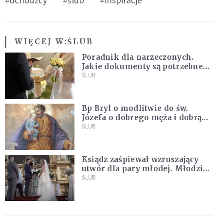
WIĘCEJ W:
ŚLUB
Poradnik dla narzeczonych.
Jakie dokumenty są potrzebne
do ślubu konkordatowego?
ŚLUB
Bp Bryl o modlitwie do św.
Józefa o dobrego męża i dobrą
żonę: Nie bójmy się wołać do
ŚLUB
Boga tak, jak potrafimy
Ksiądz zaśpiewał wzruszający
utwór dla pary młodej. Młodzi
nie kryli wzruszenia [MUZYKA]
ŚLUB