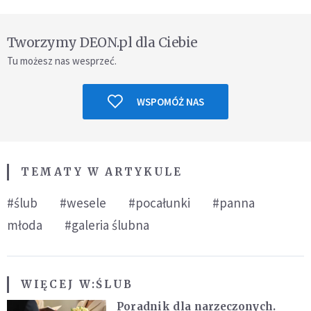
Tworzymy DEON.pl dla Ciebie
Tu możesz nas wesprzeć.
WSPOMÓŻ NAS
TEMATY W ARTYKULE
#ślub
#wesele
#pocałunki
#panna
młoda
#galeria ślubna
WIĘCEJ W:
ŚLUB
Poradnik dla narzeczonych.