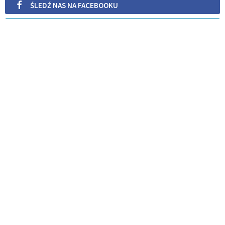
ŚLEDŹ NAS NA FACEBOOKU
ŚLEDŹ NAS NA TWITTERZE
ŚLEDŹ NAS NA INSTAGRAMIE
POWIĄZANE ARTYKUŁY
Idealna fryzura dla
panny młodej
ŚLUB
REKOMENDOWANE DLA CIEBIE /
POLECANE ARTYKUŁY
Modlitwa do św. Józefa o dobrego
męża i dobrą żonę
ŚLUB