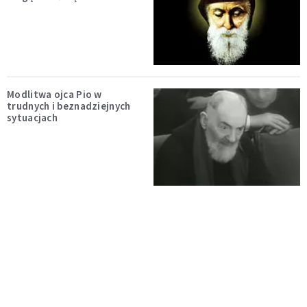
Modlitwa ojca Pio w
trudnych i beznadziejnych
sytuacjach