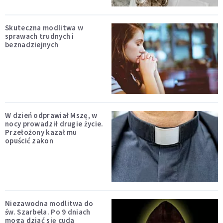
Skuteczna modlitwa w
sprawach trudnych i
beznadziejnych
W dzień odprawiał Mszę, w
nocy prowadził drugie życie.
Przełożony kazał mu
opuścić zakon
Niezawodna modlitwa do
św. Szarbela. Po 9 dniach
mogą dziać się cuda