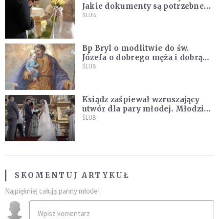
Jakie dokumenty są potrzebne
do ślubu konkordatowego?
ŚLUB
Bp Bryl o modlitwie do św.
Józefa o dobrego męża i dobrą
żonę: Nie bójmy się wołać do
ŚLUB
Boga tak, jak potrafimy
Ksiądz zaśpiewał wzruszający
utwór dla pary młodej. Młodzi
nie kryli wzruszenia [MUZYKA]
ŚLUB
SKOMENTUJ ARTYKUŁ
Najpiękniej całują panny młode!