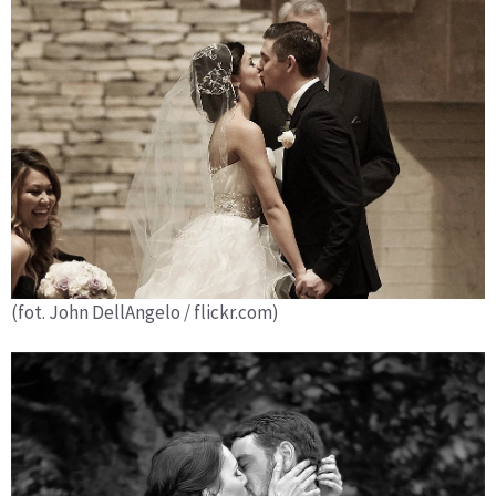
(fot. John DellAngelo / flickr.com)