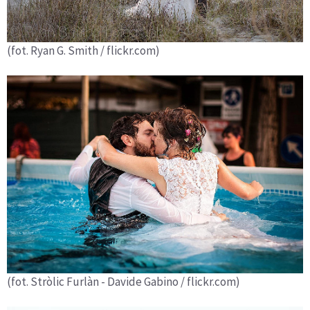
(fot. Ryan G. Smith / flickr.com)
(fot. Stròlic Furlàn - Davide Gabino / flickr.com)