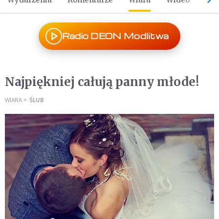
Radio DEON Modlitwa
Najpiękniej całują panny młode!
WIARA
ŚLUB