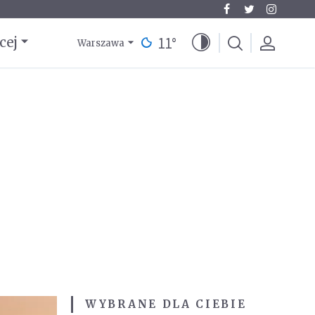
11
°
cej
Warszawa
WYBRANE DLA CIEBIE