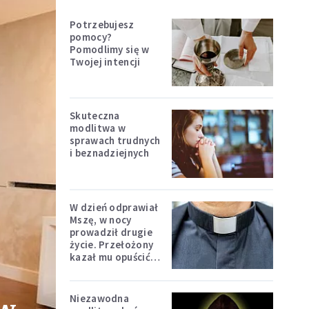
Potrzebujesz
pomocy?
Pomodlimy się w
Twojej intencji
Skuteczna
modlitwa w
sprawach trudnych
i beznadziejnych
W dzień odprawiał
Mszę, w nocy
prowadził drugie
życie. Przełożony
kazał mu opuścić
zakon
Niezawodna