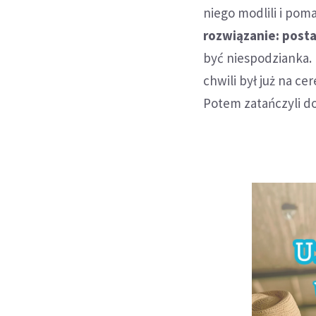
niego modlili i poma
rozwiązanie: posta
być niespodzianka.
chwili był już na c
Potem zatańczyli do 