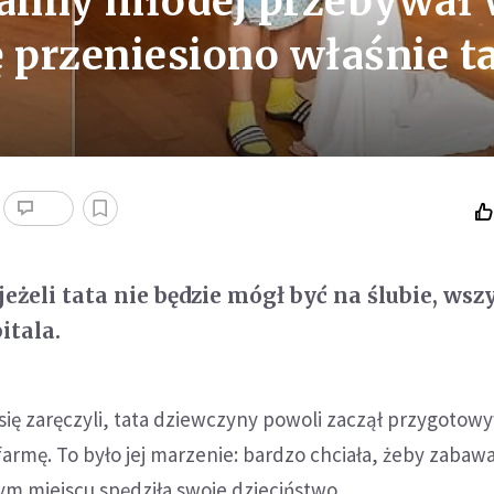
panny młodej przebywał
ę przeniesiono właśnie 
jeżeli tata nie będzie mógł być na ślubie, wsz
itala.
 się zaręczyli, tata dziewczyny powoli zaczął przygotow
farmę. To było jej marzenie: bardzo chciała, żeby zabaw
tym miejscu spędziła swoje dzieciństwo.