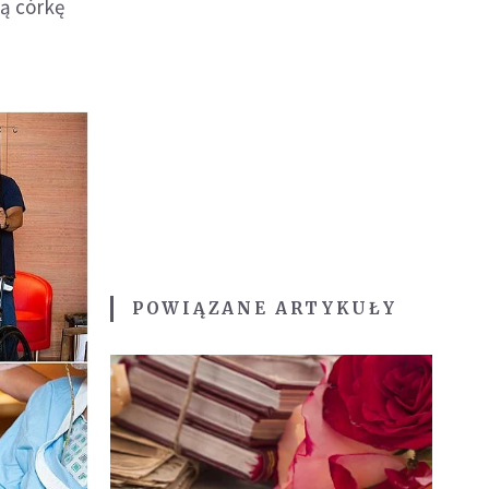
ją córkę
POWIĄZANE ARTYKUŁY