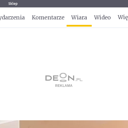
g
Sklep
Wię
darzenia
Komentarze
Wiara
Wideo