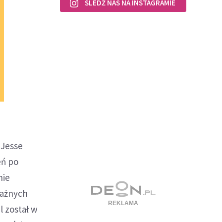
ŚLEDŹ NAS NA INSTAGRAMIE
 Jesse
eń po
nie
ważnych
l został w