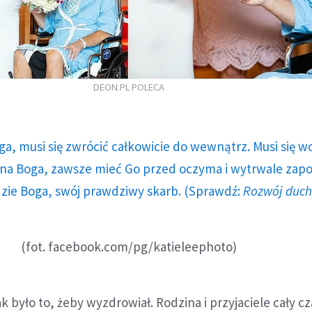
DEON.PL POLECA
ga, musi się zwrócić całkowicie do wewnątrz. Musi się w
a Boga, zawsze mieć Go przed oczyma i wytrwale zap
dzie Boga, swój prawdziwy skarb. (Sprawdź:
Rozwój duc
(fot. facebook.com/pg/katieleephoto)
 było to, żeby wyzdrowiał. Rodzina i przyjaciele cały cza