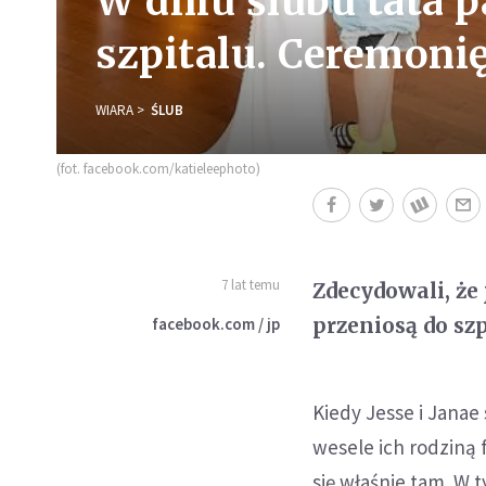
W dniu ślubu tata 
szpitalu. Ceremoni
WIARA
ŚLUB
(fot. facebook.com/katieleephoto)
7 lat temu
Zdecydowali, że 
przeniosą do szp
facebook.com / jp
Kiedy Jesse i Janae
wesele ich rodziną 
się właśnie tam. W 