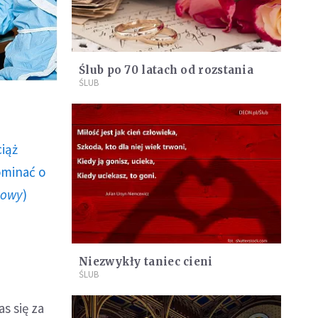
Ślub po 70 latach od rozstania
ŚLUB
ciąż
ominać o
howy
)
Niezwykły taniec cieni
ŚLUB
s się za