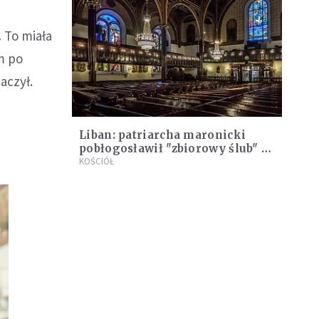
.
To miała
m po
aczył.
Liban: patriarcha maronicki
pobłogosławił "zbiorowy ślub" 41
par
KOŚCIÓŁ