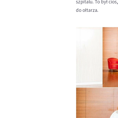
szpitalu. To był ci
do ołtarza.