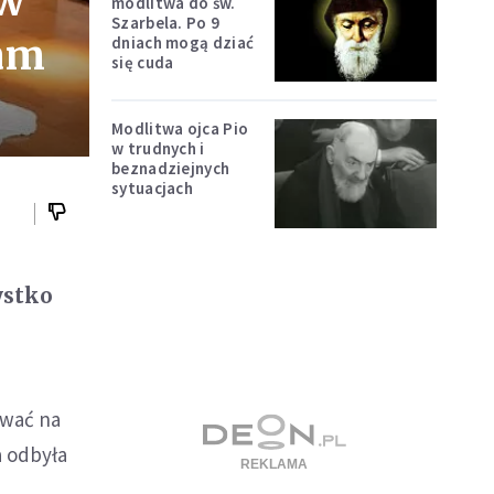
 w
modlitwa do św.
Szarbela. Po 9
tam
dniach mogą dziać
się cuda
Modlitwa ojca Pio
w trudnych i
beznadziejnych
sytuacjach
ystko
ywać na
a odbyła