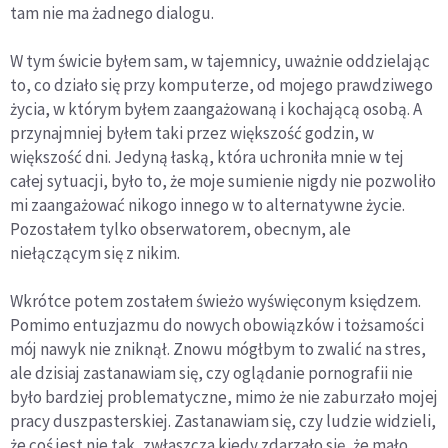
tam nie ma żadnego dialogu.
W tym świcie byłem sam, w tajemnicy, uważnie oddzielając
to, co działo się przy komputerze, od mojego prawdziwego
życia, w którym byłem zaangażowaną i kochającą osobą. A
przynajmniej byłem taki przez większość godzin, w
większość dni. Jedyną łaską, która uchroniła mnie w tej
całej sytuacji, było to, że moje sumienie nigdy nie pozwoliło
mi zaangażować nikogo innego w to alternatywne życie.
Pozostałem tylko obserwatorem, obecnym, ale
niełączącym się z nikim.
Wkrótce potem zostałem świeżo wyświęconym księdzem.
Pomimo entuzjazmu do nowych obowiązków i tożsamości
mój nawyk nie zniknął. Znowu mógłbym to zwalić na stres,
ale dzisiaj zastanawiam się, czy oglądanie pornografii nie
było bardziej problematyczne, mimo że nie zaburzało mojej
pracy duszpasterskiej. Zastanawiam się, czy ludzie widzieli,
że coś jest nie tak, zwłaszcza kiedy zdarzało się, że mało