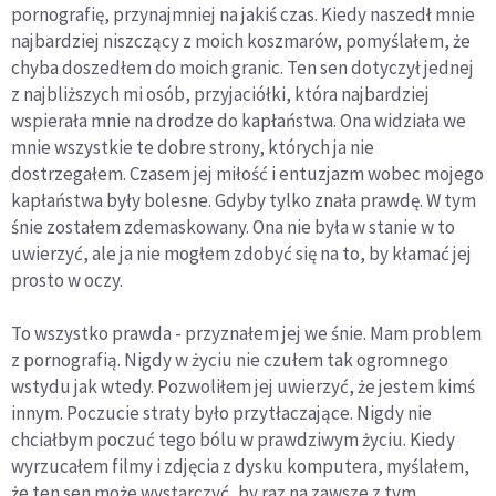
pornografię, przynajmniej na jakiś czas. Kiedy naszedł mnie
najbardziej niszczący z moich koszmarów, pomyślałem, że
chyba doszedłem do moich granic. Ten sen dotyczył jednej
z najbliższych mi osób, przyjaciółki, która najbardziej
wspierała mnie na drodze do kapłaństwa. Ona widziała we
mnie wszystkie te dobre strony, których ja nie
dostrzegałem. Czasem jej miłość i entuzjazm wobec mojego
kapłaństwa były bolesne. Gdyby tylko znała prawdę. W tym
śnie zostałem zdemaskowany. Ona nie była w stanie w to
uwierzyć, ale ja nie mogłem zdobyć się na to, by kłamać jej
prosto w oczy.
To wszystko prawda - przyznałem jej we śnie. Mam problem
z pornografią. Nigdy w życiu nie czułem tak ogromnego
wstydu jak wtedy. Pozwoliłem jej uwierzyć, że jestem kimś
innym. Poczucie straty było przytłaczające. Nigdy nie
chciałbym poczuć tego bólu w prawdziwym życiu. Kiedy
wyrzucałem filmy i zdjęcia z dysku komputera, myślałem,
że ten sen może wystarczyć, by raz na zawsze z tym