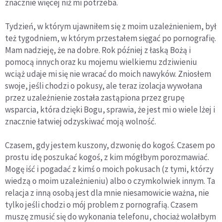
znacznie więcej niż mi potrzeba.
Tydzień, w którym ujawniłem się z moim uzależnieniem, był
też tygodniem, w którym przestałem sięgać po pornografię.
Mam nadzieję, że na dobre. Rok później z łaską Bożą i
pomocą innych oraz ku mojemu wielkiemu zdziwieniu
wciąż udaje mi się nie wracać do moich nawyków. Zniosłem
swoje, jeśli chodzi o pokusy, ale teraz izolacja wywołana
przez uzależnienie została zastąpiona przez grupę
wsparcia, która dzięki Bogu, sprawia, że jest mi o wiele lżej i
znacznie łatwiej odzyskiwać moją wolność.
Czasem, gdy jestem kuszony, dzwonię do kogoś. Czasem po
prostu idę poszukać kogoś, z kim mógłbym porozmawiać.
Mogę iść i pogadać z kimś o moich pokusach (z tymi, którzy
wiedzą o moim uzależnieniu) albo o czymkolwiek innym. Ta
relacja z inną osobą jest dla mnie niesamowicie ważna, nie
tylko jeśli chodzi o mój problem z pornografią. Czasem
muszę zmusić się do wykonania telefonu, chociaż wolałbym