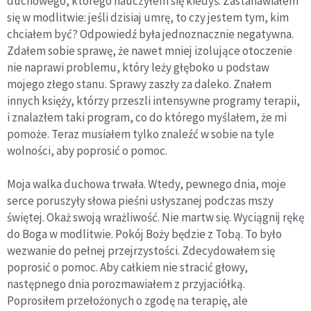
duchowego, którego nauczyłem się kiedyś. Zastanawiałem
się w modlitwie: jeśli dzisiaj umrę, to czy jestem tym, kim
chciałem być? Odpowiedź była jednoznacznie negatywna.
Zdałem sobie sprawę, że nawet mniej izolujące otoczenie
nie naprawi problemu, który leży głęboko u podstaw
mojego złego stanu. Sprawy zaszły za daleko. Znałem
innych księży, którzy przeszli intensywne programy terapii,
i znalazłem taki program, co do którego myślałem, że mi
pomoże. Teraz musiałem tylko znaleźć w sobie na tyle
wolności, aby poprosić o pomoc.
Moja walka duchowa trwała. Wtedy, pewnego dnia, moje
serce poruszyły słowa pieśni usłyszanej podczas mszy
świętej. Okaż swoją wrażliwość. Nie martw się. Wyciągnij rękę
do Boga w modlitwie. Pokój Boży będzie z Tobą. To było
wezwanie do pełnej przejrzystości. Zdecydowałem się
poprosić o pomoc. Aby całkiem nie stracić głowy,
następnego dnia porozmawiałem z przyjaciółką.
Poprosiłem przełożonych o zgodę na terapię, ale