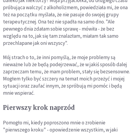
daleko jak niektórzy? Moja przyjaciółka, od długiego czasu
próbująca walczyć z alkoholizmem, powiedziała mi, że ona
też na początku myślała, że nie pasuje do swojej grupy
terapeutycznej. Ona też nie spadła na samo dno. "Ale
pewnego dnia zdałam sobie sprawę - mówiła - że bez
względu na to, jak się tam znalazłam, miałam tak samo
przechlapane jak oni wszyscy".
Mój strach o to, że inni pomyślą, że moje problemy są
nieważne lub że będą podejrzewać, że w jakiś sposób dalej
zaprzeczam temu, że mam problem, stały się bezsensowne.
Mogłem tylko być szczery na temat moich przeżyć i mojej
sytuacji oraz zaufać innym, że spróbują mi pomóc i będą
mnie wspierać.
Pierwszy krok naprzód
Pomogło mi, kiedy poproszono mnie o zrobienie
"pierwszego kroku" - opowiedzenie wszystkim, w jaki