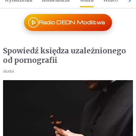
Radio DEON Modlitwa
Spowiedź księdza uzależnionego
od pornografii
WIARA