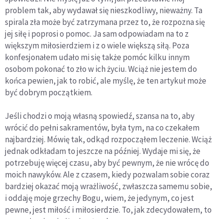
problem tak, aby wydawał się nieszkodliwy, nieważny. Ta
spirala zła może być zatrzymana przez to, że rozpozna się
jej siłę i poprosi o pomoc. Ja sam odpowiadam na to z
większym miłosierdziem i z o wiele większą siłą. Poza
konfesjonałem udało mi się także pomóc kilku innym
osobom pokonać to zło w ich życiu. Wciąż nie jestem do
końca pewien, jak to robić, ale myślę, że ten artykuł może
być dobrym początkiem.
Jeśli chodzi o moją własną spowiedź, szansa na to, aby
wrócić do pełni sakramentów, była tym, na co czekałem
najbardziej. Mówię tak, odkąd rozpocząłem leczenie. Wciąż
jednak odkładam to jeszcze na później. Wydaje mi się, że
potrzebuję więcej czasu, aby być pewnym, że nie wrócę do
moich nawyków. Ale z czasem, kiedy pozwalam sobie coraz
bardziej okazać moją wrażliwość, zwłaszcza samemu sobie,
i oddaję moje grzechy Bogu, wiem, że jedynym, co jest
pewne, jest miłość i miłosierdzie. To, jak zdecydowałem, to