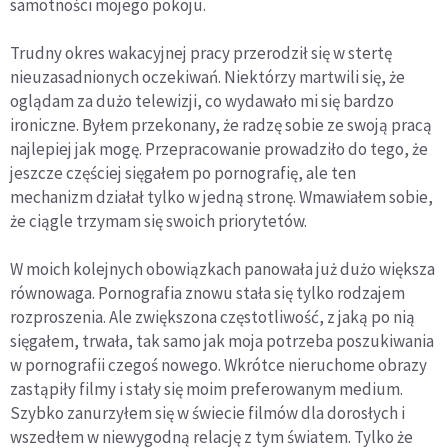
samotności mojego pokoju.
Trudny okres wakacyjnej pracy przerodził się w stertę
nieuzasadnionych oczekiwań. Niektórzy martwili się, że
oglądam za dużo telewizji, co wydawało mi się bardzo
ironiczne. Byłem przekonany, że radzę sobie ze swoją pracą
najlepiej jak mogę. Przepracowanie prowadziło do tego, że
jeszcze częściej sięgałem po pornografię, ale ten
mechanizm działał tylko w jedną stronę. Wmawiałem sobie,
że ciągle trzymam się swoich priorytetów.
W moich kolejnych obowiązkach panowała już dużo większa
równowaga. Pornografia znowu stała się tylko rodzajem
rozproszenia. Ale zwiększona częstotliwość, z jaką po nią
sięgałem, trwała, tak samo jak moja potrzeba poszukiwania
w pornografii czegoś nowego. Wkrótce nieruchome obrazy
zastąpiły filmy i stały się moim preferowanym medium.
Szybko zanurzyłem się w świecie filmów dla dorosłych i
wszedłem w niewygodną relację z tym światem. Tylko że