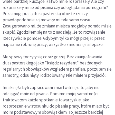
wiele bardziej kuszące i łatwo mnie rozpraszały. Ale czy
rozpraszały mnie od pisania czy od oglądania pornografii?
Poza moją pracą duszpasterską obie te rzeczy
prawdopodobnie zajmowały mi tyle samo czasu.
Zasugerowano mi, że zmiana miejsca mogłaby pomóc mi się
skupić. Zgodziłem się na to z nadzieją, że to rozwiązanie
rzeczywiście pomoże. Gdybym tylko mógł przejść przez
napisanie i obronę pracy, wszystko zmieni się na lepsze.
Ale sprawy toczyły się coraz gorzej. Bez zaangażowania
duszpasterskiego jako "ksiądz rezydent" bez żadnych
regularnych obowiązków względem parafian, poczułem się
samotny, odsunięty i odizolowany. Nie miałem przyjaciół.
Inni księża byli zapracowani i martwili się o to, aby nie
odciągać mnie od pisania. Pomimo mojej samotności
traktowałem każde spotkanie towarzyskie jako
rozproszenie w stosunku do pisania pracy, które miało być
moim podstawowym obowiązkiem. To jeszcze bardziej