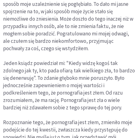
sposób moje uzależnienie się pogłębiało. To dało mi jasne
spojrzenie na to, w jaki sposób moje życie stało się
niemożliwe do zniesienia. Może doszło do tego inaczej niż w
przypadku innych osób, ale to nie zmienia faktu, że nie
mogłem sobie poradzić. Pogratulowano mi mojej odwagi,
ale czułem się bardzo niekomfortowo, przyjmując
pochwały za coś, czego się wstydziłem.
Jeden ksiądz powiedział mi: "Kiedy widzę kogoś tak
zdolnego jak ty, kto pada ofiarą tak wielkiego zła, to bardzo
się denerwuję". To zdanie głęboko mnie poruszyło. Było
jednocześnie zapewnieniem o mojej wartości i
podkreśleniem tego, że pornografia jest złem. Od razu
zrozumiałem, że ma rację. Pornografia jest zła o wiele
bardziej niż zdawałem sobie z tego sprawę do tej pory.
Rozpoznanie tego, że pornografia jest złem, zmieniło moje
podejście do tej kwestii, zwłaszcza kiedy przystępuję do
spowiedzi. Nie myślę już o tym, jak przedstawić mój