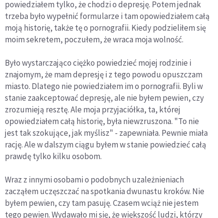
powiedziałem tylko, że chodzi o depresję. Potem jednak
trzeba było wypełnić formularze i tam opowiedziałem całą
moją historię, także tę o pornografii. Kiedy podzieliłem się
moim sekretem, poczułem, że wraca moja wolność.
Było wystarczająco ciężko powiedzieć mojej rodzinie i
znajomym, że mam depresję i z tego powodu opuszczam
miasto. Dlatego nie powiedziałem im o pornografii. Byli w
stanie zaakceptować depresję, ale nie byłem pewien, czy
zrozumieją resztę. Ale moja przyjaciółka, ta, której
opowiedziałem całą historię, była niewzruszona. "To nie
jest tak szokujące, jak myślisz" - zapewniała. Pewnie miała
rację. Ale w dalszym ciągu byłem w stanie powiedzieć całą
prawdę tylko kilku osobom.
Wraz z innymi osobami o podobnych uzależnieniach
zacząłem uczęszczać na spotkania dwunastu kroków. Nie
byłem pewien, czy tam pasuję. Czasem wciąż nie jestem
tego pewien. Wydawało mi się, że większość ludzi, którzy