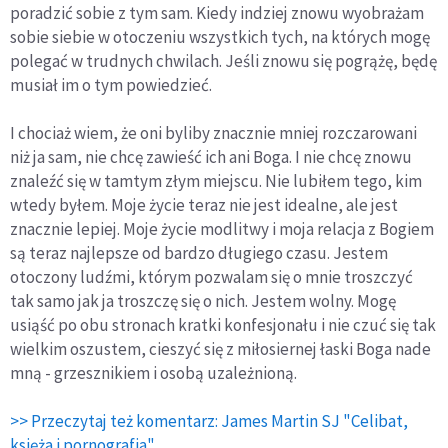
poradzić sobie z tym sam. Kiedy indziej znowu wyobrażam
sobie siebie w otoczeniu wszystkich tych, na których mogę
polegać w trudnych chwilach. Jeśli znowu się pogrążę, będę
musiał im o tym powiedzieć.
I chociaż wiem, że oni byliby znacznie mniej rozczarowani
niż ja sam, nie chcę zawieść ich ani Boga. I nie chcę znowu
znaleźć się w tamtym złym miejscu. Nie lubiłem tego, kim
wtedy byłem. Moje życie teraz nie jest idealne, ale jest
znacznie lepiej. Moje życie modlitwy i moja relacja z Bogiem
są teraz najlepsze od bardzo długiego czasu. Jestem
otoczony ludźmi, którym pozwalam się o mnie troszczyć
tak samo jak ja troszczę się o nich. Jestem wolny. Mogę
usiąść po obu stronach kratki konfesjonału i nie czuć się tak
wielkim oszustem, cieszyć się z miłosiernej łaski Boga nade
mną - grzesznikiem i osobą uzależnioną.
>> Przeczytaj też komentarz: James Martin SJ "Celibat,
księża i pornografia"