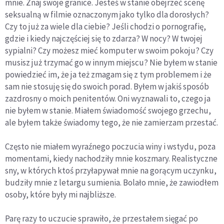
mnie. Znaj swoje granice. Jesteś w stanie obejrzeć scenę
seksualną w filmie oznaczonym jako tylko dla dorosłych?
Czy to już za wiele dla ciebie? Jeśli chodzi o pornografię,
gdzie i kiedy najczęściej się to zdarza? W nocy? W twojej
sypialni? Czy możesz mieć komputer w swoim pokoju? Czy
musisz już trzymać go w innym miejscu? Nie byłem w stanie
powiedzieć im, że ja też zmagam się z tym problemem i że
sam nie stosuję się do swoich porad. Byłem w jakiś sposób
zazdrosny o moich penitentów. Oni wyznawali to, czego ja
nie byłem w stanie. Miałem świadomość swojego grzechu,
ale byłem także świadomy tego, że nie zamierzam przestać.
Często nie miałem wyraźnego poczucia winy i wstydu, poza
momentami, kiedy nachodziły mnie koszmary. Realistyczne
sny, w których ktoś przyłapywał mnie na gorącym uczynku,
budziły mnie z letargu sumienia. Bolało mnie, że zawiodłem
osoby, które były mi najbliższe.
Parę razy to uczucie sprawiło, że przestałem sięgać po