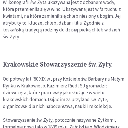
W ikonografii św. Zyta ukazywana jest z dzbanem wody,
która przemieniła się w wino. Ukazywana jest w fartuchu z
kwiatami, na które zamienił się chleb niesiony ubogim. Jej
atrybuty to: klucze, chleb, dzban i lilia. Zgodnie z
toskańską tradycją rodziny do dzisiaj pieką chleb w dzień
św. Zyty.
Krakowskie Stowarzyszenie św. Zyty.
Od połowy lat ’80 XIX w., przy Kościele św. Barbary na Małym
Rynku w Krakowie, o. Kazimierz Riedl SJ gromadził
dziewczęta, które pracowały jako służące w wielu
krakowskich domach. Dając im za przykład św. Zytę,
organizował dla nich nabożeństwa, nauki i rekolekcje.
Stowarzyszenie św. Zyty, potocznie nazywane Zytkami,
formalnie powstało w 1899 roku. Założył je o. Włodzimierz,