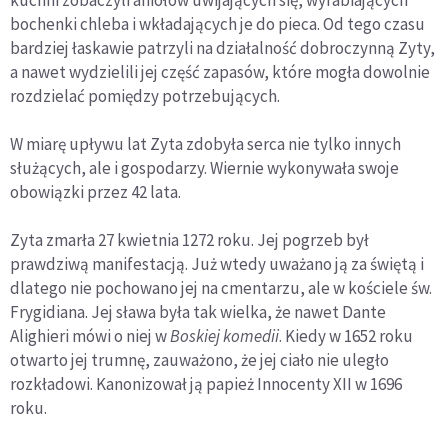
bochenki chleba i wkładających je do pieca. Od tego czasu
bardziej łaskawie patrzyli na działalność dobroczynną Zyty,
a nawet wydzielili jej część zapasów, które mogła dowolnie
rozdzielać pomiędzy potrzebujących.
W miarę upływu lat Zyta zdobyła serca nie tylko innych
służących, ale i gospodarzy. Wiernie wykonywała swoje
obowiązki przez 42 lata.
Zyta zmarła 27 kwietnia 1272 roku. Jej pogrzeb był
prawdziwą manifestacją. Już wtedy uważano ją za świętą i
dlatego nie pochowano jej na cmentarzu, ale w kościele św.
Frygidiana. Jej sława była tak wielka, że nawet Dante
Alighieri mówi o niej w
Boskiej komedii
. Kiedy w 1652 roku
otwarto jej trumnę, zauważono, że jej ciało nie uległo
rozkładowi. Kanonizował ją papież Innocenty XII w 1696
roku.