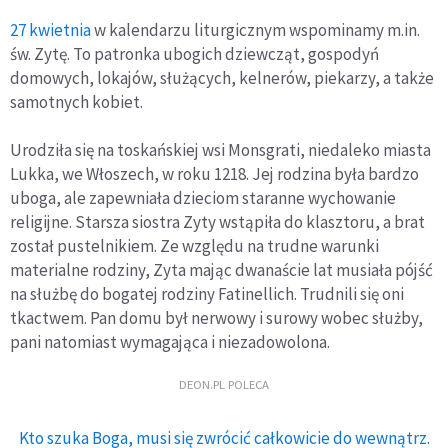
27 kwietnia
w kalendarzu liturgicznym wspominamy m.in.
św. Zytę. To patronka ubogich dziewcząt, gospodyń
domowych, lokajów, służących, kelnerów, piekarzy, a także
samotnych kobiet.
Urodziła się na toskańskiej wsi Monsgrati, niedaleko miasta
Lukka, we Włoszech, w roku 1218. Jej rodzina była bardzo
uboga, ale zapewniała dzieciom staranne wychowanie
religijne. Starsza siostra Zyty wstąpiła do klasztoru, a brat
został pustelnikiem. Ze względu na trudne warunki
materialne rodziny, Zyta mając dwanaście lat musiała pójść
na służbę do bogatej rodziny Fatinellich. Trudnili się oni
tkactwem. Pan domu był nerwowy i surowy wobec służby,
pani natomiast wymagająca i niezadowolona.
DEON.PL POLECA
Kto szuka Boga, musi się zwrócić całkowicie do wewnątrz.