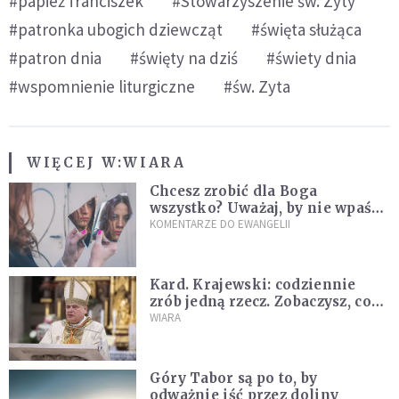
#papież franciszek
#Stowarzyszenie św. Zyty
#patronka ubogich dziewcząt
#święta służąca
#patron dnia
#święty na dziś
#świety dnia
#wspomnienie liturgiczne
#św. Zyta
WIĘCEJ W:
WIARA
Chcesz zrobić dla Boga
wszystko? Uważaj, by nie wpaść
w groźną pułapkę
KOMENTARZE DO EWANGELII
Kard. Krajewski: codziennie
zrób jedną rzecz. Zobaczysz, co
stanie się z twoim życiem
WIARA
Góry Tabor są po to, by
odważnie iść przez doliny