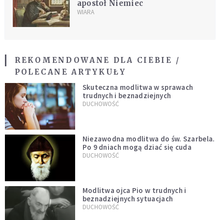
apostoł Niemiec
WIARA
REKOMENDOWANE DLA CIEBIE /
POLECANE ARTYKUŁY
Skuteczna modlitwa w sprawach
trudnych i beznadziejnych
DUCHOWOŚĆ
Niezawodna modlitwa do św. Szarbela.
Po 9 dniach mogą dziać się cuda
DUCHOWOŚĆ
Modlitwa ojca Pio w trudnych i
beznadziejnych sytuacjach
DUCHOWOŚĆ