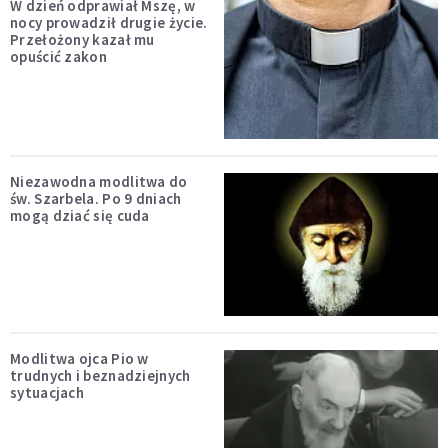
W dzień odprawiał Mszę, w
nocy prowadził drugie życie.
Przełożony kazał mu
opuścić zakon
Niezawodna modlitwa do
św. Szarbela. Po 9 dniach
mogą dziać się cuda
Modlitwa ojca Pio w
trudnych i beznadziejnych
sytuacjach