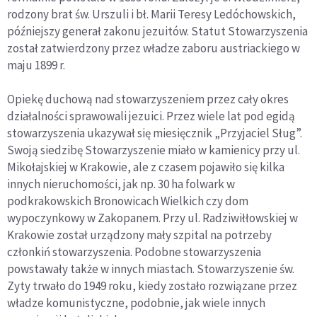
rodzony brat św. Urszuli i bł. Marii Teresy Ledóchowskich,
późniejszy generał zakonu jezuitów. Statut Stowarzyszenia
został zatwierdzony przez władze zaboru austriackiego w
maju 1899 r.
Opiekę duchową nad stowarzyszeniem przez cały okres
działalności sprawowali jezuici. Przez wiele lat pod egidą
stowarzyszenia ukazywał się miesięcznik „Przyjaciel Sług”.
Swoją siedzibę Stowarzyszenie miało w kamienicy przy ul.
Mikołajskiej w Krakowie, ale z czasem pojawiło się kilka
innych nieruchomości, jak np. 30 ha folwark w
podkrakowskich Bronowicach Wielkich czy dom
wypoczynkowy w Zakopanem. Przy ul. Radziwiłłowskiej w
Krakowie został urządzony mały szpital na potrzeby
członkiń stowarzyszenia. Podobne stowarzyszenia
powstawały także w innych miastach. Stowarzyszenie św.
Zyty trwało do 1949 roku, kiedy zostało rozwiązane przez
władze komunistyczne, podobnie, jak wiele innych