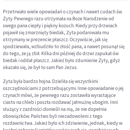
Przetrwało wiele opowiadań o czynach i nawet cudach św.
Zyty. Pewnego razu otrzymała na Boże Narodzenie od
swego pana ciepły i piękny kożuch. Kiedy przy drzwiach
pojawił się zmarznięty biedak, Zyta podarowała mu
otrzymany w prezencie płaszcz. Oczywiście, jak się
spodziewała, wzbudziło to złość pana, a nawet posunął się
do tego, że ją zbił. Kilka dni później do drzwi zapukał ów
biedak i oddał płaszcz. Jakież było zdumienie Zyty, gdyż
okazało się, że był to sam Pan Jezus.
Zyta była bardzo hojna. Dzieliła się wszystkimi
oszczędnościami z potrzebującymi. Inne opowiadanie o jej
czynach mówi, że pewnego razu zostawiła wyrastające
ciasto na chleb i poszła rozdawać jałmużnę ubogim. Inni
służący z zazdrości donieśli na nią, że nie dopełnia
obowiązków. Państwo byli niezadowoleni z tego
rozdawnictwa. Jakież było ich zdziwienie, jednak, kiedy w
kuchni zobaczyli aniołów uwijających się, wyrabiających