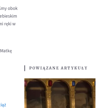
iśmy obok
iebieskim
mi ręki w
 Matkę
POWIĄZANE ARTYKUŁY
ciąż