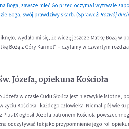
a Boga, zawsze mieć Go przed oczyma i wytrwale zap
dzie Boga, swój prawdziwy skarb. (Sprawdź:
Rozwój duc
niknęło, wydało mi się, że widzę jeszcze Matkę Bożą w po
tkę Bożą z Góry Karmel" – czytamy w czwartym rozdzia
 św. Józefa, opiekuna Kościoła
 Józefa w czasie Cudu Słońca jest niezwykle istotne, p
 w życiu Kościoła i każdego człowieka. Niemal pół wieku
 Pius IX ogłosił Józefa patronem Kościoła powszechne
żna odczytywać też jako przypomnienie jego roli opieku