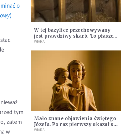
ominać o
howy
)
W tej bazylice przechowywany
jest prawdziwy skarb. To płaszcz
staci
świętego Józefa
WIARA
le
onieważ
 przed tym
Mało znane objawienia świętego
go, zatem
Józefa. Po raz pierwszy ukazał się
w Polsce
WIARA
na w