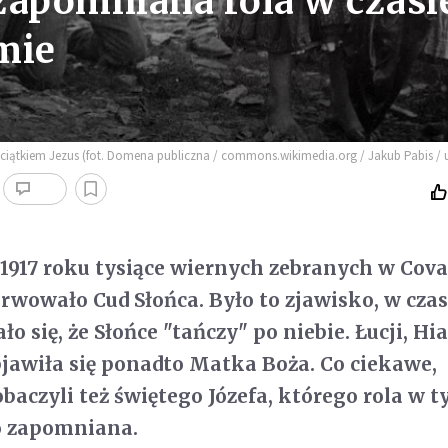
 zapomniana rola w czasi
mie
ieciątkiem Jezus (fot. Domena publiczna / commons.wikimedia.org / Jakub Pabis /
 1917 roku tysiące wiernych zebranych w Cova 
rwowało Cud Słońca. Było to zjawisko, w czas
 się, że Słońce "tańczy" po niebie. Łucji, Hia
jawiła się ponadto Matka Boża. Co ciekawe,
baczyli też świętego Józefa, którego rola w 
co zapomniana.