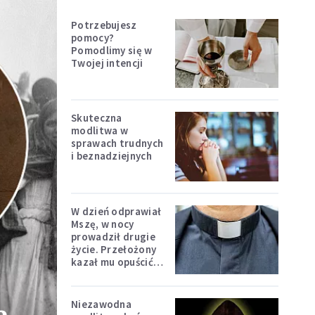
Potrzebujesz
pomocy?
Pomodlimy się w
Twojej intencji
Skuteczna
modlitwa w
sprawach trudnych
i beznadziejnych
W dzień odprawiał
Mszę, w nocy
prowadził drugie
życie. Przełożony
kazał mu opuścić
zakon
Niezawodna