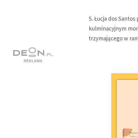
S. Łucja dos Santo
kulminacyjnym mome
trzymającego w ram