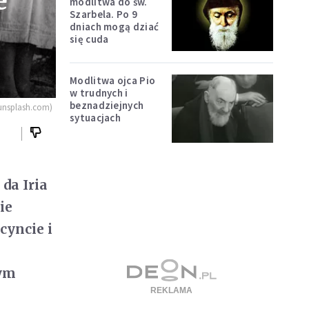
e
modlitwa do św.
Szarbela. Po 9
dniach mogą dziać
się cuda
Modlitwa ojca Pio
w trudnych i
beznadziejnych
 unsplash.com)
sytuacjach
da Iria
ie
cyncie i
tym