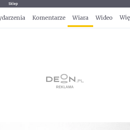
g
Sklep
Wię
darzenia
Komentarze
Wiara
Wideo