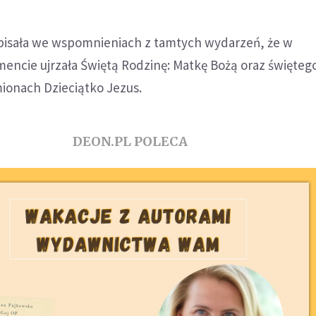
s pisała we wspomnieniach z tamtych wydarzeń, że w
ncie ujrzała Świętą Rodzinę: Matkę Bożą oraz święteg
ionach Dzieciątko Jezus.
DEON.PL POLECA