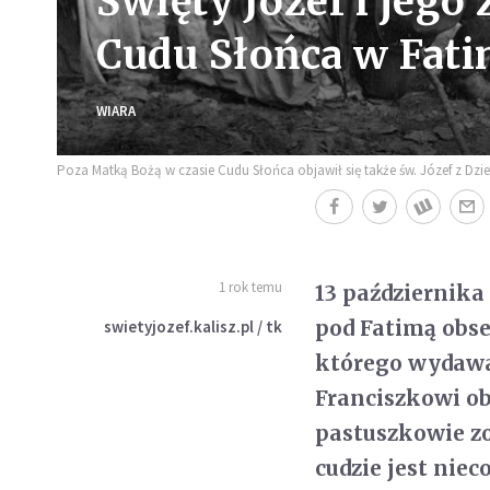
Święty Józef i jego
Cudu Słońca w Fati
WIARA
Poza Matką Bożą w czasie Cudu Słońca objawił się także św. Józef z Dz
1 rok temu
13 października
pod Fatimą obse
swietyjozef.kalisz.pl / tk
którego wydawało
Franciszkowi ob
pastuszkowie zo
cudzie jest nie