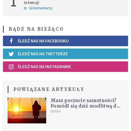
1
intencji
62 komentarzy
BĄDŹ NA BIEŻĄCO
ŚLEDŹ NAS NA FACEBOOKU
ŚLEDŹ NAS NA TWITTERZE
ŚLEDŹ NAS NA INSTAGRAMIE
POWIĄZANE ARTYKUŁY
Masz poczucie samotności?
Pomódl się dziś modlitwą do
św. Józefa, opiekuna
WIARA
samotnych