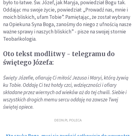
było to łatwe. Św. Józef, jak Maryja, powiedział Bogu tak.
Oddając mu swoje życie, powiedział: „Prowadź nas, mnie i
moich bliskich, ufam Tobie”. Pamiętając, że został wybrany
na Opiekuna Syna Boga, zanośmy do niego z ufnością nasze
ważne sprawy i naszych bliskich” - pisze na swojej stornie
Teobańkologia.
Oto tekst modlitwy - telegramu do
świętego Józefa:
Święty Józefie, ofiaruję Ci miłość Jezusa i Maryi, którą żywią
ku Tobie. Oddaję Ci też hołdy czci, wdzięczności i ofiary
składane przez wiernych od wieków aż do tej chwili. Siebie i
wszystkich drogich memu sercu oddaję na zawsze Twej
świętej opiece.
DEON.PL POLECA