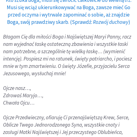
Kto szuka Boga, musi się zwrócić całkowicie do wewnątrz.
Musi się wciąż ukierunkowywać na Boga, zawsze mieć Go
przed oczyma i wytrwale zapominać o sobie, aż znajdzie
Boga, swój prawdziwy skarb. (Sprawdź:
Rozwój duchowy
)
Błagam Cię dla miłości Boga i Najświętszej Maryi Panny, racz
nam wyjednać łaskę ostateczną zbawienia i wszystkie łaski
nam potrzebne, a szczególnie tę wielką łaskę… (wymienić
intencję). Pospiesz mi na ratunek, święty patriarcho, i pociesz
mnie w tym zmartwieniu. O święty Józefie, przyjacielu Serca
Jezusowego, wysłuchaj mnie!
Ojcze nasz…,
Zdrowaś Maryjo…,
Chwała Ojcu…
Ojcze Przedwieczny, ofiaruję Ci przenajświętszą Krew, Serce,
Oblicze Twego Jednorodzonego Syna, wszystkie cnoty i
zasługi Matki Najświętszej i Jej przeczystego Oblubieńca,