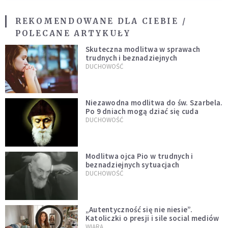
REKOMENDOWANE DLA CIEBIE /
POLECANE ARTYKUŁY
Skuteczna modlitwa w sprawach
trudnych i beznadziejnych
DUCHOWOŚĆ
Niezawodna modlitwa do św. Szarbela.
Po 9 dniach mogą dziać się cuda
DUCHOWOŚĆ
Modlitwa ojca Pio w trudnych i
beznadziejnych sytuacjach
DUCHOWOŚĆ
„Autentyczność się nie niesie”.
Katoliczki o presji i sile social mediów
WIARA