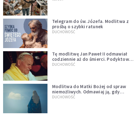
Telegram do św. Józefa. Modlitwa z
prośbą o szybki ratunek
DUCHOWOŚĆ
Tę modlitwę Jan Paweł II odmawiał
codziennie aż do śmierci. Podyktował
mu ją ojciec
DUCHOWOŚĆ
Modlitwa do Matki Bożej od spraw
niemożliwych. Odmawiaj ją, gdy
wszystko idzie źle
DUCHOWOŚĆ
Kościół wobec UFO. Wiara nie wyklucza
życia pozaziemskiego
KOŚCIÓŁ