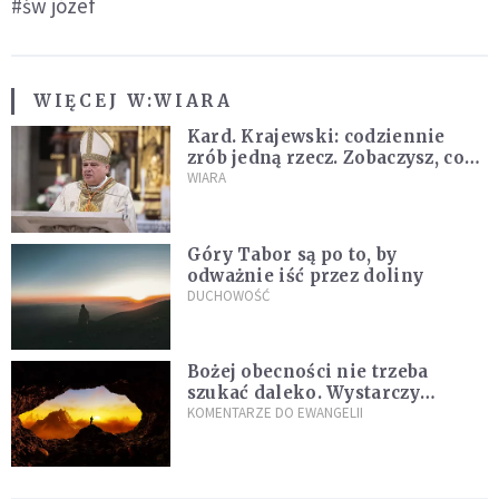
#św józef
WIĘCEJ W:
WIARA
Kard. Krajewski: codziennie
zrób jedną rzecz. Zobaczysz, co
stanie się z twoim życiem
WIARA
Góry Tabor są po to, by
odważnie iść przez doliny
DUCHOWOŚĆ
Bożej obecności nie trzeba
szukać daleko. Wystarczy
nauczyć się słuchać
KOMENTARZE DO EWANGELII