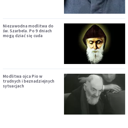
Niezawodna modlitwa do
św. Szarbela. Po 9 dniach
mogą dziać się cuda
Modlitwa ojca Pio w
trudnych i beznadziejnych
sytuacjach