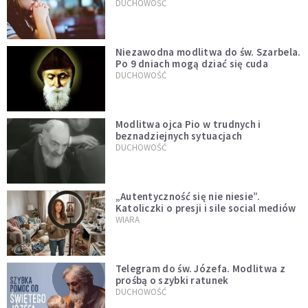
DUCHOWOŚĆ
Niezawodna modlitwa do św. Szarbela.
Po 9 dniach mogą dziać się cuda
DUCHOWOŚĆ
Modlitwa ojca Pio w trudnych i
beznadziejnych sytuacjach
DUCHOWOŚĆ
„Autentyczność się nie niesie”.
Katoliczki o presji i sile social mediów
WIARA
Telegram do św. Józefa. Modlitwa z
prośbą o szybki ratunek
DUCHOWOŚĆ