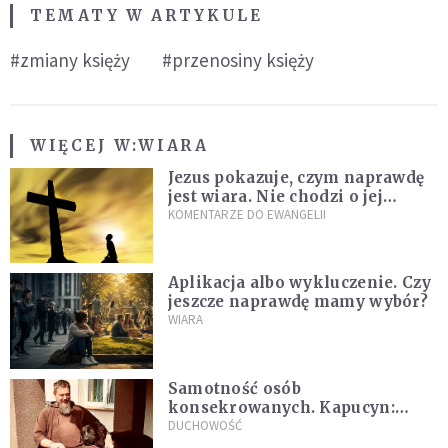
TEMATY W ARTYKULE
#zmiany księży
#przenosiny księży
WIĘCEJ W:
WIARA
Jezus pokazuje, czym naprawdę
jest wiara. Nie chodzi o jej
wielkość
KOMENTARZE DO EWANGELII
Aplikacja albo wykluczenie. Czy
jeszcze naprawdę mamy wybór?
WIARA
Samotność osób
konsekrowanych. Kapucyn:
Życie w pojedynkę rzadko jest
DUCHOWOŚĆ
sielanką