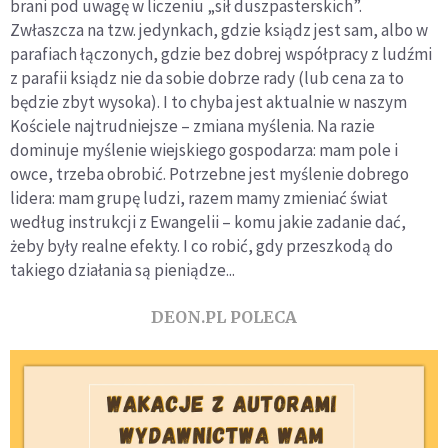
brani pod uwagę w liczeniu „sił duszpasterskich”.
Zwłaszcza na tzw. jedynkach, gdzie ksiądz jest sam, albo w
parafiach łączonych, gdzie bez dobrej współpracy z ludźmi
z parafii ksiądz nie da sobie dobrze rady (lub cena za to
będzie zbyt wysoka). I to chyba jest aktualnie w naszym
Kościele najtrudniejsze – zmiana myślenia. Na razie
dominuje myślenie wiejskiego gospodarza: mam pole i
owce, trzeba obrobić. Potrzebne jest myślenie dobrego
lidera: mam grupę ludzi, razem mamy zmieniać świat
według instrukcji z Ewangelii – komu jakie zadanie dać,
żeby były realne efekty. I co robić, gdy przeszkodą do
takiego działania są pieniądze...
DEON.PL POLECA