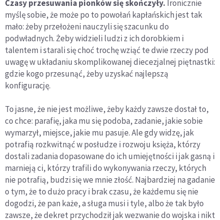
Czasy przesuwania pionków się skończyły.
Ironicznie
myślę sobie, że może po to powołań kapłańskich jest tak
mało: żeby przełożeni nauczyli się szacunku do
podwładnych. Żeby widzieli ludzi z ich dorobkiem i
talentem i starali się choć trochę wziąć te dwie rzeczy pod
uwagę w układaniu skomplikowanej diecezjalnej piętnastki:
gdzie kogo przesunąć, żeby uzyskać najlepszą
konfigurację.
To jasne, że nie jest możliwe, żeby każdy zawsze dostał to,
co chce: parafię, jaka mu się podoba, zadanie, jakie sobie
wymarzył, miejsce, jakie mu pasuje. Ale gdy widzę, jak
potrafią rozkwitnąć w posłudze i rozwoju księża, którzy
dostali zadania dopasowane do ich umiejętności i jak gasną i
marnieją ci, którzy trafili do wykonywania rzeczy, których
nie potrafią, budzi się we mnie złość. Najbardziej na gadanie
o tym, że to dużo pracy i brak czasu, że każdemu się nie
dogodzi, że pan każe, a sługa musi i tyle, albo że tak było
zawsze, że dekret przychodził jak wezwanie do wojska i nikt