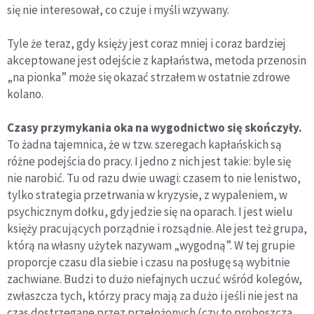
się nie interesował, co czuje i myśli wzywany.
Tyle że teraz, gdy księży jest coraz mniej i coraz bardziej
akceptowane jest odejście z kapłaństwa, metoda przenosin
„na pionka” może się okazać strzałem w ostatnie zdrowe
kolano.
Czasy przymykania oka na wygodnictwo się skończyły.
To żadna tajemnica, że w tzw. szeregach kapłańskich są
różne podejścia do pracy. I jedno z nich jest takie: byle się
nie narobić. Tu od razu dwie uwagi: czasem to nie lenistwo,
tylko strategia przetrwania w kryzysie, z wypaleniem, w
psychicznym dołku, gdy jedzie się na oparach. I jest wielu
księży pracujących porządnie i rozsądnie. Ale jest też grupa,
którą na własny użytek nazywam „wygodną”. W tej grupie
proporcje czasu dla siebie i czasu na posługę są wybitnie
zachwiane. Budzi to dużo niefajnych uczuć wśród kolegów,
zwłaszcza tych, którzy pracy mają za dużo i jeśli nie jest na
czas dostrzegane przez przełożonych (czy to proboszcza,