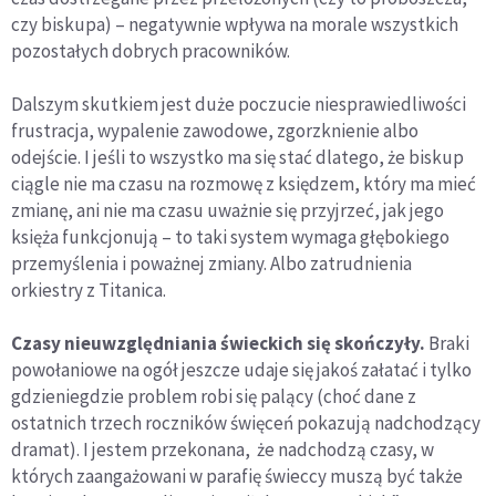
czy biskupa) – negatywnie wpływa na morale wszystkich
pozostałych dobrych pracowników.
Dalszym skutkiem jest duże poczucie niesprawiedliwości
frustracja, wypalenie zawodowe, zgorzknienie albo
odejście. I jeśli to wszystko ma się stać dlatego, że biskup
ciągle nie ma czasu na rozmowę z księdzem, który ma mieć
zmianę, ani nie ma czasu uważnie się przyjrzeć, jak jego
księża funkcjonują – to taki system wymaga głębokiego
przemyślenia i poważnej zmiany. Albo zatrudnienia
orkiestry z Titanica.
Czasy nieuwzględniania świeckich się skończyły.
Braki
powołaniowe na ogół jeszcze udaje się jakoś załatać i tylko
gdzieniegdzie problem robi się palący (choć dane z
ostatnich trzech roczników święceń pokazują nadchodzący
dramat). I jestem przekonana, że nadchodzą czasy, w
których zaangażowani w parafię świeccy muszą być także