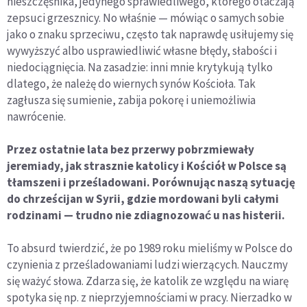
nieszczęśnika, jedynego sprawiedliwego, którego otaczają
zepsuci grzesznicy. No właśnie — mówiąc o samych sobie
jako o znaku sprzeciwu, często tak naprawdę usiłujemy się
wywyższyć albo usprawiedliwić własne błędy, słabości i
niedociągnięcia. Na zasadzie: inni mnie krytykują tylko
dlatego, że należę do wiernych synów Kościoła. Tak
zagłusza się sumienie, zabija pokorę i uniemożliwia
nawrócenie.
Przez ostatnie lata bez przerwy pobrzmiewały
jeremiady, jak strasznie katolicy i Kościół w Polsce są
tłamszeni i prześladowani. Porównując naszą sytuację
do chrześcijan w Syrii, gdzie mordowani byli całymi
rodzinami
—
trudno nie zdiagnozować u nas histerii.
To absurd twierdzić, że po 1989 roku mieliśmy w Polsce do
czynienia z prześladowaniami ludzi wierzących. Nauczmy
się ważyć słowa. Zdarza się, że katolik ze względu na wiarę
spotyka się np. z nieprzyjemnościami w pracy. Nierzadko w