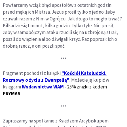
Powtarzamy wciąż błąd apostołów z ostatnich godzin
przed męką ich Mistrza. Jezus prosił tylko o jedno: żeby
czuwali razem z Nim w Ogrójcu. Jak długo to mogło trwać?
Kilkadziesiąt minut, kilka godzin. Tylko tyle. Nie prosił,
żeby w samobójczym ataku rzucili się na uzbrojoną straż,
poszli do więzienia albo dźwigali krzyż. Raz poprosił ich o
drobną rzecz, a oni poszli spać.
***
Fragment pochodzi z książki
"Kościół Katoludzki.
Rozmowy o życiu z Ewangelią"
. Możecie ją kupić w
księgarni
Wydawnictwa WAM
- 25% zniżki z kodem
PRYMAS
.
***
Zapraszamy na spotkanie z Księdzem Arcybiskupem