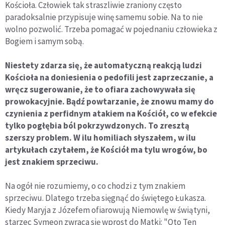
Kościoła. Człowiek tak straszliwie zraniony często
paradoksalnie przypisuje winę samemu sobie. Na to nie
wolno pozwolić. Trzeba pomagać w pojednaniu człowieka z
Bogiem i samym sobą.
Niestety zdarza się, że automatyczną reakcją ludzi
Kościoła na doniesienia o pedofili jest zaprzeczanie, a
wręcz sugerowanie, że to ofiara zachowywała się
prowokacyjnie. Bądź powtarzanie, że znowu mamy do
czynienia z perfidnym atakiem na Kościół, co w efekcie
tylko pogłębia ból pokrzywdzonych. To zresztą
szerszy problem. W ilu homiliach słyszałem, w ilu
artykułach czytałem, że Kościół ma tylu wrogów, bo
jest znakiem sprzeciwu.
Na ogół nie rozumiemy, o co chodzi z tym znakiem
sprzeciwu. Dlatego trzeba sięgnąć do świętego Łukasza.
Kiedy Maryja z Józefem ofiarowują Niemowlę w świątyni,
starzec Symeon zwraca się wprost do Matki: "Oto Ten