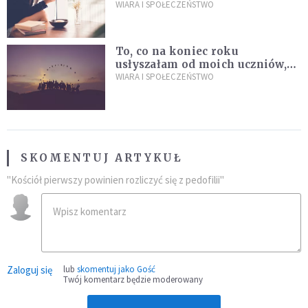
których wszystkim dziś bardzo
WIARA I SPOŁECZEŃSTWO
brakuje
To, co na koniec roku
usłyszałam od moich uczniów,
idealnie tłumaczy nową
WIARA I SPOŁECZEŃSTWO
encyklikę Leona XIV
SKOMENTUJ ARTYKUŁ
"Kościół pierwszy powinien rozliczyć się z pedofilii"
Zaloguj się
lub
skomentuj jako Gość
Twój komentarz będzie moderowany