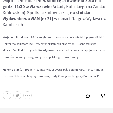
Wojciechem Polakiem
w sobotę 14 kwietnia 2018 r. o
godz. 11:30 w Warszawie
(Arkady Kubickiego na Zamku
Królewskim). Spotkanie odbędzie się
na stoisku
Wydawnictwa WAM (nr 21)
w ramach Targów Wydawców
Katolickich.
Wojciech Polak
(ur. 1964) - arcybiskup metropolita gnieźnieński, prymas Polski.
Doktor teologii moralnej. Były członek Papieskiej Rady ds. Duszpasterstwa
Migrantów i Podróżujących. Koordynował prace nad przesłaniem pojednania do
narodów polskiego i rosyjskiego oraz polskiego i ukraińskiego.
Marek Zając
(ur. 1979) - niezależny publicysta, były dziennikarz, konsultant ds.
mediów. Sekretarz Międzynarodowej Rady Oświęcimskiej przy Premierze RP.