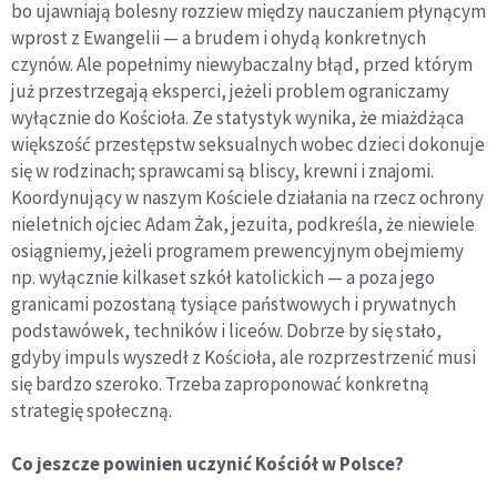
bo ujawniają bolesny rozziew między nauczaniem płynącym
wprost z Ewangelii — a brudem i ohydą konkretnych
czynów. Ale popełnimy niewybaczalny błąd, przed którym
już przestrzegają eksperci, jeżeli problem ograniczamy
wyłącznie do Kościoła. Ze statystyk wynika, że miażdżąca
większość przestępstw seksualnych wobec dzieci dokonuje
się w rodzinach; sprawcami są bliscy, krewni i znajomi.
Koordynujący w naszym Kościele działania na rzecz ochrony
nieletnich ojciec Adam Żak, jezuita, podkreśla, że niewiele
osiągniemy, jeżeli programem prewencyjnym obejmiemy
np. wyłącznie kilkaset szkół katolickich — a poza jego
granicami pozostaną tysiące państwowych i prywatnych
podstawówek, techników i liceów. Dobrze by się stało,
gdyby impuls wyszedł z Kościoła, ale rozprzestrzenić musi
się bardzo szeroko. Trzeba zaproponować konkretną
strategię społeczną.
Co jeszcze powinien uczynić Kościół w Polsce?