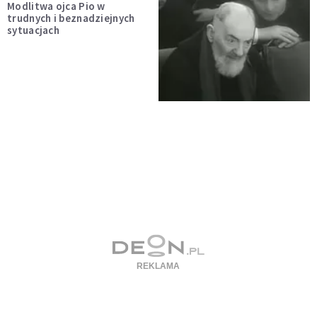
Modlitwa ojca Pio w
trudnych i beznadziejnych
sytuacjach