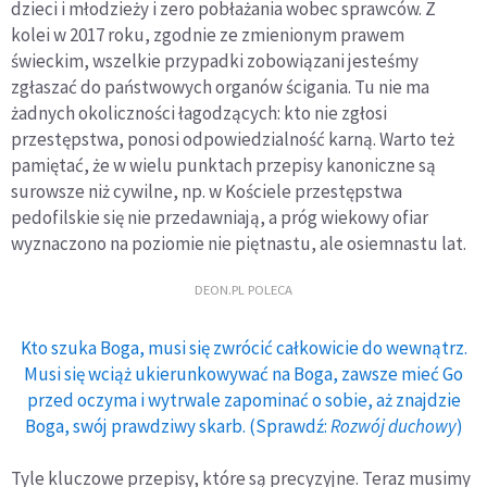
dzieci i młodzieży i zero pobłażania wobec sprawców. Z
kolei w 2017 roku, zgodnie ze zmienionym prawem
świeckim, wszelkie przypadki zobowiązani jesteśmy
zgłaszać do państwowych organów ścigania. Tu nie ma
żadnych okoliczności łagodzących: kto nie zgłosi
przestępstwa, ponosi odpowiedzialność karną. Warto też
pamiętać, że w wielu punktach przepisy kanoniczne są
surowsze niż cywilne, np. w Kościele przestępstwa
pedofilskie się nie przedawniają, a próg wiekowy ofiar
wyznaczono na poziomie nie piętnastu, ale osiemnastu lat.
DEON.PL POLECA
Kto szuka Boga, musi się zwrócić całkowicie do wewnątrz.
Musi się wciąż ukierunkowywać na Boga, zawsze mieć Go
przed oczyma i wytrwale zapominać o sobie, aż znajdzie
Boga, swój prawdziwy skarb. (Sprawdź:
Rozwój duchowy
)
Tyle kluczowe przepisy, które są precyzyjne. Teraz musimy