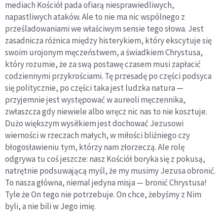
mediach Kościół pada ofiarą niesprawiedliwych,
napastliwych ataków. Ale to nie ma nic wspólnego z
prześladowaniami we właściwym sensie tego słowa. Jest
zasadnicza różnica między histerykiem, który ekscytuje się
swoim urojonym męczeństwem, a świadkiem Chrystusa,
który rozumie, że za swą postawę czasem musi zapłacić
codziennymi przykrościami. Tę przesadę po części podsyca
się politycznie, po części taka jest ludzka natura —
przyjemnie jest występować w aureoli męczennika,
zwłaszcza gdy niewiele albo wręcz nic nas to nie kosztuje.
Dużo większym wysiłkiem jest dochować Jezusowi
wierności w rzeczach małych, w miłości bliźniego czy
błogosławieniu tym, którzy nam złorzeczą. Ale rolę
odgrywa tu coś jeszcze: nasz Kościół boryka się z pokusą,
natrętnie podsuwającą myśl, że my musimy Jezusa obronić.
To nasza główna, niemal jedyna misja — bronić Chrystusa!
Tyle że On tego nie potrzebuje. On chce, żebyśmy z Nim
byli, a nie bili w Jego imię.