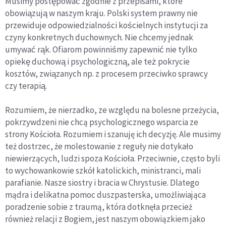
Musimy postępować zgodnie z przepisami, które
obowiązują w na­szym kraju. Polski system prawny nie
przewiduje odpowiedzia­lności kościelnych instytucji za
czyny konkretnych duchownych. Nie chcemy jednak
umywać rąk. Ofiarom powinniśmy zapewnić nie tylko
opiekę duchową i psychologiczną, ale też pokrycie
kosztów, związanych np. z procesem przeciwko sprawcy
czy terapią.
Rozumiem, że nierzadko, ze względu na bolesne przeżycia,
pokrzywdzeni nie chcą psychologicznego wsparcia ze
strony Kościoła. Rozumiem i szanuję ich decyzję. Ale musimy
też dostrzec, że molestowanie z reguły nie dotykało
niewierzących, ludzi spoza Kościoła. Przeciwnie, często byli
to wychowankowie szkół katolickich, ministranci, mali
parafianie. Nasze siostry i bracia w Chrystusie. Dlatego
mądra i delikatna pomoc duszpasterska, umożliwiająca
poradzenie sobie z traumą, która dotknęła przecież
również relacji z Bogiem, jest naszym obowiązkiem jako