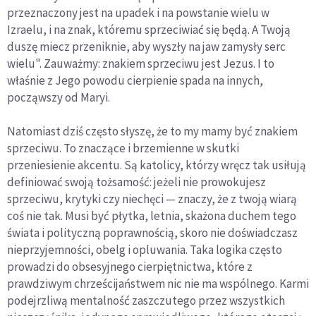
przeznaczony jest na upadek i na powstanie wielu w
Izraelu, i na znak, któremu sprzeciwiać się będą. A Twoją
duszę miecz przeniknie, aby wyszły na jaw zamysły serc
wielu". Zauważmy: znakiem sprzeciwu jest Jezus. I to
właśnie z Jego powodu cierpienie spada na innych,
począwszy od Maryi.
Natomiast dziś często słyszę, że to my mamy być znakiem
sprzeciwu. To znaczące i brzemienne w skutki
przeniesienie akcentu. Są katolicy, którzy wręcz tak usiłują
definiować swoją tożsamość: jeżeli nie prowokujesz
sprzeciwu, krytyki czy niechęci — znaczy, że z twoją wiarą
coś nie tak. Musi być płytka, letnia, skażona duchem tego
świata i polityczną poprawnością, skoro nie doświadczasz
nieprzyjemności, obelg i opluwania. Taka logika często
prowadzi do obsesyjnego cierpiętnictwa, które z
prawdziwym chrześcijaństwem nic nie ma wspólnego. Karmi
podejrzliwą mentalność zaszczutego przez wszystkich