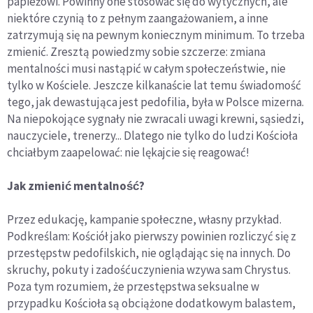
papieżowi. Powinny one stosować się do wytycznych, ale
niektóre czynią to z pełnym zaangażowaniem, a inne
zatrzymują się na pewnym koniecznym minimum. To trzeba
zmienić. Zresztą powiedzmy sobie szczerze: zmiana
mentalności musi nastąpić w całym społeczeństwie, nie
tylko w Kościele. Jeszcze kilkanaście lat temu świadomość
tego, jak dewastująca jest pedofilia, była w Polsce mizerna.
Na niepokojące sygnały nie zwracali uwagi krewni, sąsiedzi,
nauczyciele, trenerzy... Dlatego nie tylko do ludzi Kościoła
chciałbym zaapelować: nie lękajcie się reagować!
Jak zmienić mentalność?
Przez edukację, kampanie społeczne, własny przykład.
Podkreślam: Kościół jako pierwszy powinien rozliczyć się z
przestępstw pedofilskich, nie oglądając się na innych. Do
skruchy, pokuty i zadośćuczynienia wzywa sam Chrystus.
Poza tym rozumiem, że przestępstwa seksualne w
przypadku Kościoła są obciążone dodatkowym balastem,