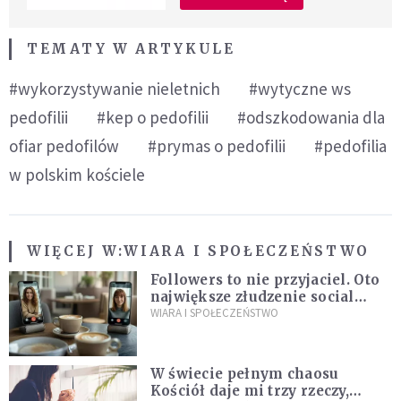
TEMATY W ARTYKULE
#wykorzystywanie nieletnich
#wytyczne ws
pedofilii
#kep o pedofilii
#odszkodowania dla
ofiar pedofilów
#prymas o pedofilii
#pedofilia
w polskim kościele
WIĘCEJ W:
WIARA I SPOŁECZEŃSTWO
Followers to nie przyjaciel. Oto
największe złudzenie social
mediów
WIARA I SPOŁECZEŃSTWO
W świecie pełnym chaosu
Kościół daje mi trzy rzeczy,