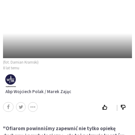
(fot. Damian Kramski)
8 lat temu
Abp Wojciech Polak / Marek Zając
"Ofiarom powinniśmy zapewnić nie tylko opiekę