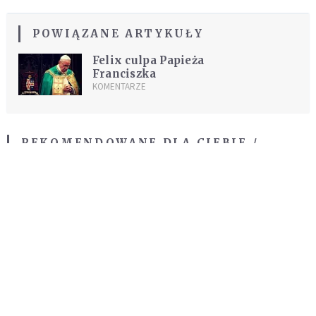
POWIĄZANE ARTYKUŁY
Felix culpa Papieża
Franciszka
KOMENTARZE
REKOMENDOWANE DLA CIEBIE /
POLECANE ARTYKUŁY
Modlitwa o uzdrowienie z lęków
WIARA
Modlitwa o uzdrowienie do Archanioła
Rafała
WIARA