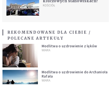
kluczowych stanowiskach?
KOŚCIÓŁ
REKOMENDOWANE DLA CIEBIE /
POLECANE ARTYKUŁY
Modlitwa o uzdrowienie z lęków
WIARA
Modlitwa o uzdrowienie do Archanioła
Rafała
WIARA
Wieczorna modlitwa do Anioła Stróża
WIARA