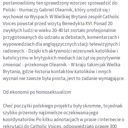
postanowiliśmy ten sprawdzony wzorzec sprowadzić do
Polski - tłumaczy Gabriel Olearnik, który urodził się i
wychował na Wyspach. W Wielkiej Brytanii zespół Catholic
Voices powstał przed wizytą Benedykta XVI. Ponad 20
zwykłych ludzi w wieku 20-40 lat zostało profesjonalnie
przygotowanych do udziału w debatach, komentarzach i
wypowiedziach dla anglojęzycznych stacji telewizyjnych i
radiowych. - Dzięki ich aktywności wizerunek katolików i
katolicyzmu w brytyjskich mediach zaczął się pozytywnie
zmieniać - przekonuje Olearnik. - W kraju takim jak Wielka
Brytania, gdzie historia kontaktów katolików i innych
wyznań nie zawsze była prosta, jest to zadanie wymagające.
Od ekonomii po homoseksualizm
Choć początki polskiego projektu były skromne, to jednak
szybko przerosły najśmielsze oczekiwania jego
koordynatorów. Po kilku adnotacjach w prasie i Internecie o
rekrutacji do Catholic Voices, odpowiedziało prawie 300