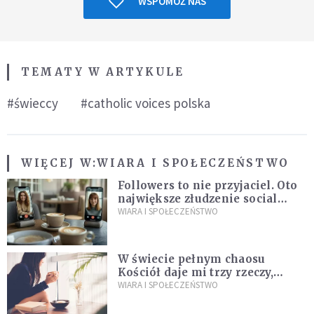
WSPOMÓŻ NAS
TEMATY W ARTYKULE
#świeccy
#catholic voices polska
WIĘCEJ W:
WIARA I SPOŁECZEŃSTWO
Followers to nie przyjaciel. Oto
największe złudzenie social
mediów
WIARA I SPOŁECZEŃSTWO
W świecie pełnym chaosu
Kościół daje mi trzy rzeczy,
których wszystkim dziś bardzo
WIARA I SPOŁECZEŃSTWO
brakuje