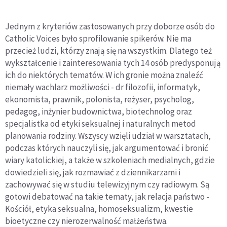
Jednym z kryteriów zastosowanych przy doborze osób do
Catholic Voices było sprofilowanie spikerów. Nie ma
przecież ludzi, którzy znają się na wszystkim. Dlatego też
wykształcenie i zainteresowania tych 14 osób predysponują
ich do niektórych tematów. W ich gronie można znaleźć
niemały wachlarz możliwości - dr filozofii, informatyk,
ekonomista, prawnik, polonista, reżyser, psycholog,
pedagog, inżynier budownictwa, biotechnolog oraz
specjalistka od etyki seksualnej i naturalnych metod
planowania rodziny. Wszyscy wzięli udział w warsztatach,
podczas których nauczyli się, jak argumentować i bronić
wiary katolickiej, a także w szkoleniach medialnych, gdzie
dowiedzieli się, jak rozmawiać z dziennikarzami i
zachowywać się w studiu telewizyjnym czy radiowym. Są
gotowi debatować na takie tematy, jak relacja państwo -
Kościół, etyka seksualna, homoseksualizm, kwestie
bioetyczne czy nierozerwalność małżeństwa.