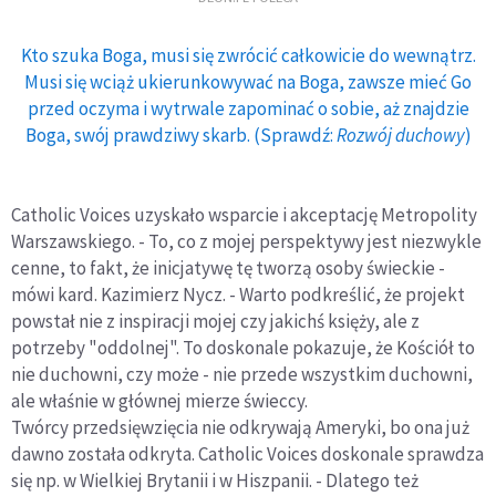
Kto szuka Boga, musi się zwrócić całkowicie do wewnątrz.
Musi się wciąż ukierunkowywać na Boga, zawsze mieć Go
przed oczyma i wytrwale zapominać o sobie, aż znajdzie
Boga, swój prawdziwy skarb. (Sprawdź:
Rozwój duchowy
)
Catholic Voices uzyskało wsparcie i akceptację Metropolity
Warszawskiego. - To, co z mojej perspektywy jest niezwykle
cenne, to fakt, że inicjatywę tę tworzą osoby świeckie -
mówi kard. Kazimierz Nycz. - Warto podkreślić, że projekt
powstał nie z inspiracji mojej czy jakichś księży, ale z
potrzeby "oddolnej". To doskonale pokazuje, że Kościół to
nie duchowni, czy może - nie przede wszystkim duchowni,
ale właśnie w głównej mierze świeccy.
Twórcy przedsięwzięcia nie odkrywają Ameryki, bo ona już
dawno została odkryta. Catholic Voices doskonale sprawdza
się np. w Wielkiej Brytanii i w Hiszpanii. - Dlatego też