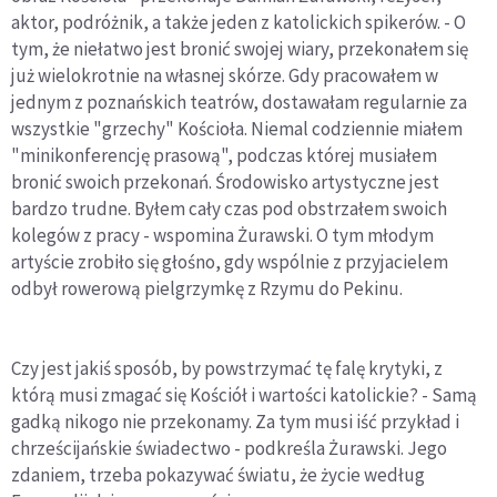
aktor, podróżnik, a także jeden z katolickich spikerów. - O
tym, że niełatwo jest bronić swojej wiary, przekonałem się
już wielokrotnie na własnej skórze. Gdy pracowałem w
jednym z poznańskich teatrów, dostawałam regularnie za
wszystkie "grzechy" Kościoła. Niemal codziennie miałem
"minikonferencję prasową", podczas której musiałem
bronić swoich przekonań. Środowisko artystyczne jest
bardzo trudne. Byłem cały czas pod obstrzałem swoich
kolegów z pracy - wspomina Żurawski. O tym młodym
artyście zrobiło się głośno, gdy wspólnie z przyjacielem
odbył rowerową pielgrzymkę z Rzymu do Pekinu.
Czy jest jakiś sposób, by powstrzymać tę falę krytyki, z
którą musi zmagać się Kościół i wartości katolickie? - Samą
gadką nikogo nie przekonamy. Za tym musi iść przykład i
chrześcijańskie świadectwo - podkreśla Żurawski. Jego
zdaniem, trzeba pokazywać światu, że życie według