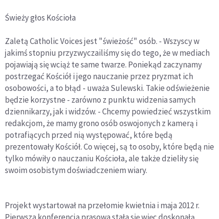
Świeży głos Kościoła
Zaletą Catholic Voices jest "świeżość" osób. - Wszyscy w
jakimś stopniu przyzwyczailiśmy się do tego, że w mediach
pojawiają się wciąż te same twarze. Poniekąd zaczynamy
postrzegać Kościół i jego nauczanie przez pryzmat ich
osobowości, a to błąd - uważa Sulewski. Takie odświeżenie
będzie korzystne - zarówno z punktu widzenia samych
dziennikarzy, jak i widzów. - Chcemy powiedzieć wszystkim
redakcjom, że mamy grono osób oswojonych z kamerą i
potrafiących przed nią występować, które będą
prezentowały Kościół. Co więcej, są to osoby, które będą nie
tylko mówiły o nauczaniu Kościoła, ale także dzieliły się
swoim osobistym doświadczeniem wiary.
Projekt wystartował na przełomie kwietnia i maja 2012 r.
Pierwsza konferencja prasowa stała się więc doskonałą