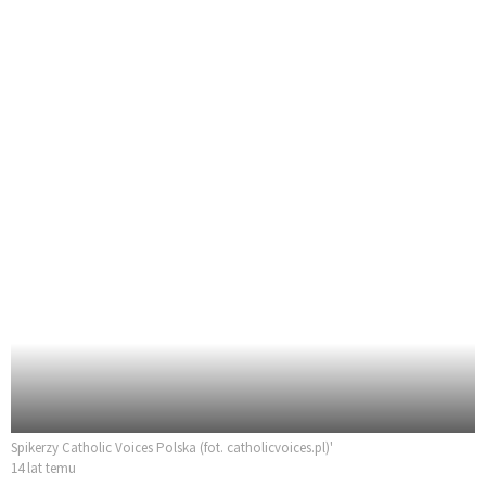
Spikerzy Catholic Voices Polska (fot. catholicvoices.pl)'
14 lat temu