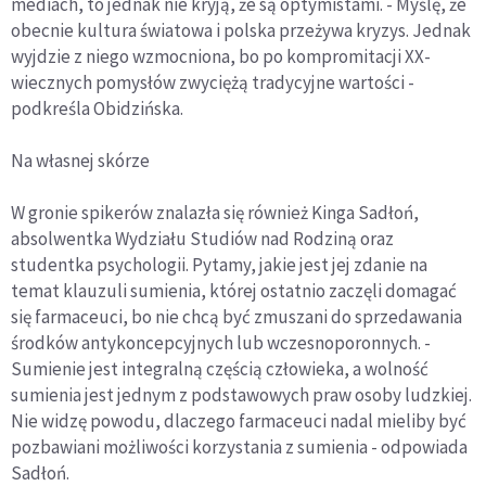
mediach, to jednak nie kryją, że są optymistami. - Myślę, że
obecnie kultura światowa i polska przeżywa kryzys. Jednak
wyjdzie z niego wzmocniona, bo po kompromitacji XX-
wiecznych pomysłów zwyciężą tradycyjne wartości -
podkreśla Obidzińska.
Na własnej skórze
W gronie spikerów znalazła się również Kinga Sadłoń,
absolwentka Wydziału Studiów nad Rodziną oraz
studentka psychologii. Pytamy, jakie jest jej zdanie na
temat klauzuli sumienia, której ostatnio zaczęli domagać
się farmaceuci, bo nie chcą być zmuszani do sprzedawania
środków antykoncepcyjnych lub wczesnoporonnych. -
Sumienie jest integralną częścią człowieka, a wolność
sumienia jest jednym z podstawowych praw osoby ludzkiej.
Nie widzę powodu, dlaczego farmaceuci nadal mieliby być
pozbawiani możliwości korzystania z sumienia - odpowiada
Sadłoń.