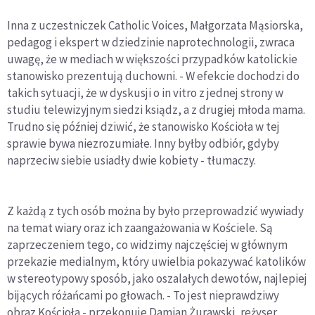
Inna z uczestniczek Catholic Voices, Małgorzata Mąsiorska,
pedagog i ekspert w dziedzinie naprotechnologii, zwraca
uwagę, że w mediach w większości przypadków katolickie
stanowisko prezentują duchowni. - W efekcie dochodzi do
takich sytuacji, że w dyskusji o in vitro z jednej strony w
studiu telewizyjnym siedzi ksiądz, a z drugiej młoda mama.
Trudno się później dziwić, że stanowisko Kościoła w tej
sprawie bywa niezrozumiałe. Inny byłby odbiór, gdyby
naprzeciw siebie usiadły dwie kobiety - tłumaczy.
Z każdą z tych osób można by było przeprowadzić wywiady
na temat wiary oraz ich zaangażowania w Kościele. Są
zaprzeczeniem tego, co widzimy najczęściej w głównym
przekazie medialnym, który uwielbia pokazywać katolików
w stereotypowy sposób, jako oszalałych dewotów, najlepiej
bijących różańcami po głowach. - To jest nieprawdziwy
obraz Kościoła - przekonuje Damian Żurawski, reżyser,