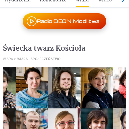
Radio DEON Modlitwa
Świecka twarz Kościoła
WIARA
WIARA I SPOŁECZEŃSTWO