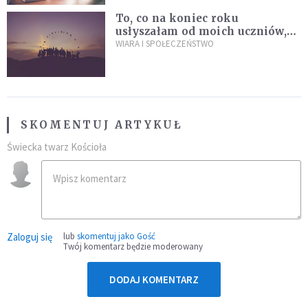
To, co na koniec roku
usłyszałam od moich uczniów,
idealnie tłumaczy nową
WIARA I SPOŁECZEŃSTWO
encyklikę Leona XIV
SKOMENTUJ ARTYKUŁ
Świecka twarz Kościoła
Zaloguj się
lub
skomentuj jako Gość
Twój komentarz będzie moderowany
DODAJ KOMENTARZ