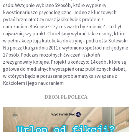
osób. Wstępnie wybrano 59 osób, które wypełniły
kwestionariusze psychologiczne. Jedno z kluczowych
pytań brzmiało: Czy masz jakikolwiek problem z
nauczaniem Kościoła? Czy coś warto by zmienić? - To był
najważniejszy punkt. Chcieliśmy wybrać takie osoby, które
w pełni akceptują katolicką doktrynę - podkreśla Sulewski.
Na początku grudnia 2011 r. wyłoniono spośród nich jedynie
17 osób. Podczas mozolnych ćwiczeń i szkoleń
zrezygnowały kolejne. Projekt ukończyło 14 osób, które są
gotowe do medialnych wystąpień oraz publicznych debat,
w których będzie poruszana problematyka związana z
Kościołem i jego nauczaniem.
DEON.PL POLECA