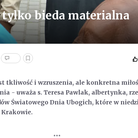
 tylko bieda materialna
st tkliwość i wzruszenia, ale konkretna miłoś
a - uważa s. Teresa Pawlak, albertynka, rz
ów Światowego Dnia Ubogich, które w niedzi
w Krakowie.
***