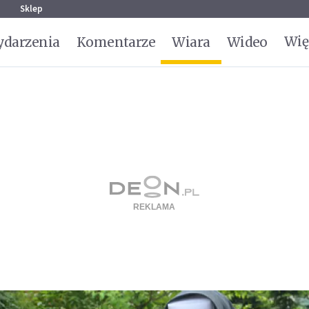
g
Sklep
Wię
darzenia
Komentarze
Wiara
Wideo