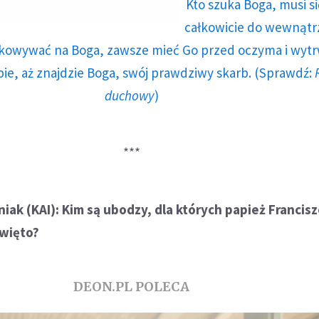
Kto szuka Boga, musi si
całkowicie do wewnątrz
nkowywać na Boga, zawsze mieć Go przed oczyma i wyt
ie, aż znajdzie Boga, swój prawdziwy skarb. (Sprawdź:
duchowy
)
***
ak (KAI): Kim są ubodzy, dla których papież Francis
święto?
DEON.PL POLECA