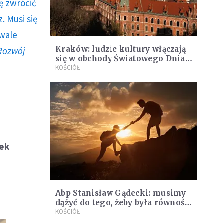
ę zwrócić
. Musi się
rwale
Kraków: ludzie kultury włączają
Rozwój
się w obchody Światowego Dnia
Ubogich
KOŚCIÓŁ
zek
Abp Stanisław Gądecki: musimy
dążyć do tego, żeby była równość.
O czym mówi?
KOŚCIÓŁ