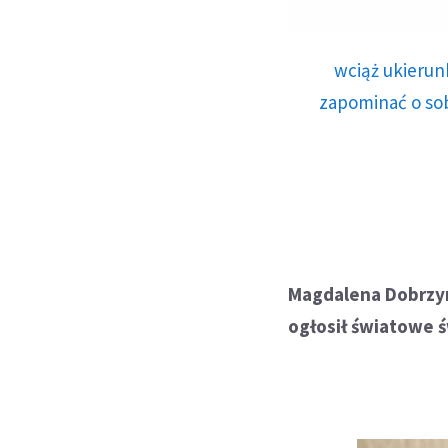
wciąż ukieru
zapominać o sob
Magdalena Dobrzyni
ogłosił światowe 