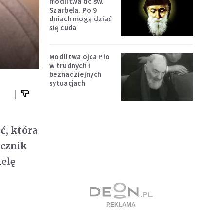
modlitwa do św.
Szarbela. Po 9
dniach mogą dziać
się cuda
Modlitwa ojca Pio
w trudnych i
beznadziejnych
sytuacjach
ć, która
ecznik
elę