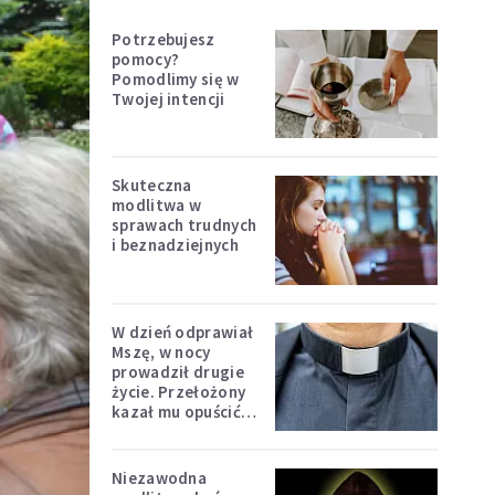
Potrzebujesz
pomocy?
Pomodlimy się w
Twojej intencji
Skuteczna
modlitwa w
sprawach trudnych
i beznadziejnych
W dzień odprawiał
Mszę, w nocy
prowadził drugie
życie. Przełożony
kazał mu opuścić
zakon
Niezawodna