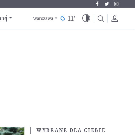
11
°
cej
Warszawa
WYBRANE DLA CIEBIE