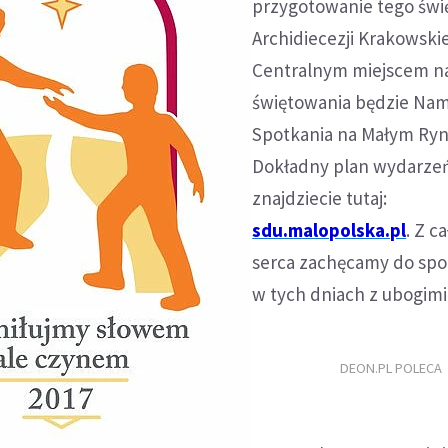
przygotowanie tego świ
Archidiecezji Krakowskie
Centralnym miejscem n
świętowania będzie Nam
Spotkania na Małym Ryn
Dokładny plan wydarze
znajdziecie tutaj:
sdu.malopolska.pl
. Z c
serca zachęcamy do spot
w tych dniach z ubogimi
DEON.PL POLECA