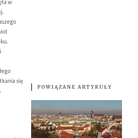
ęta w
j.
aszego
iot
ku.
ń
ałego
kania się
POWIĄZANE ARTYKUŁY
.