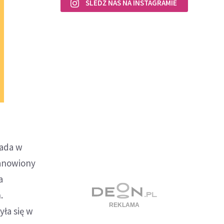
ŚLEDŹ NAS NA INSTAGRAMIE
pada w
tanowiony
a
.
ła się w