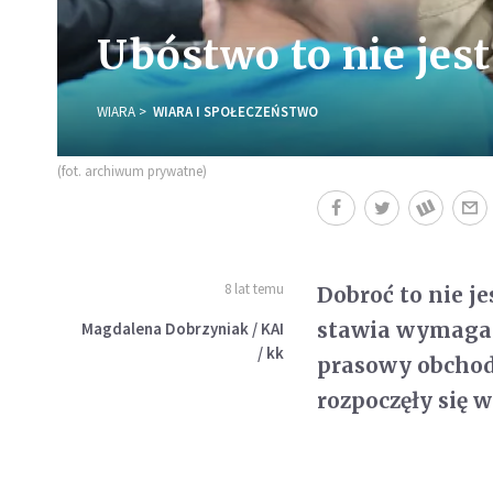
Ubóstwo to nie jest
WIARA
WIARA I SPOŁECZEŃSTWO
(fot. archiwum prywatne)
8 lat temu
Dobroć to nie je
stawia wymagani
Magdalena Dobrzyniak / KAI
/ kk
prasowy obchod
rozpoczęły się 