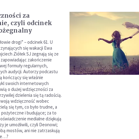
czności za
ie, czyli odcinek
ożegnalny
łowie drogi” – odcinek 61. U
zynających się wakacji Ewa
jciech Ziółek SJ żegnają się ze
 zapowiadając zakończenie
ej formuły regularnych,
ch audycji. Autorzy podcastu
 kończący się właśnie
ykl swoich internetowych
wią o dużej wdzięczności za
rzywilej dzielenia się tą radością.
 swoją wdzięczność wobec
ielą się tym, co było trudne, a
 pożyteczne i budujące; za to
oświadczenie medialne dziękują
zy je umożliwili, czyli Deonowi;
obą mostów, ani nie zatrzaskują
ie…?