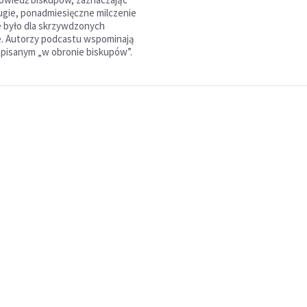
ługie, ponadmiesięczne milczenie
e było dla skrzywdzonych
e. Autorzy podcastu wspominają
napisanym „w obronie biskupów”.