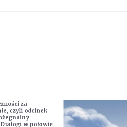
czności za
ie, czyli odcinek
ożegnalny |
 Dialogi w połowie