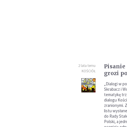
Pisanie 
2 lata temu
KOŚCIÓŁ
grozi p
„Dialogi w po
Skrabacz i W
tematykę trz
dialogu Kośc
zranionymi. Z
listu wysłan
do Rady Stał
Polski, a je
oceniają odp