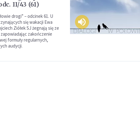
dc. II/43 (61)
łowie drogi” – odcinek 61. U
zynających się wakacji Ewa
jciech Ziółek SJ żegnają się ze
 zapowiadając zakończenie
ej formuły regularnych,
ch audycji.