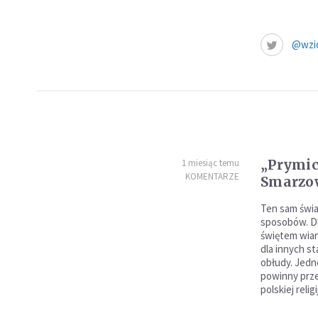
@wzio
„Prymic
1 miesiąc temu
KOMENTARZE
Smarzo
Ten sam świa
sposobów. Dl
świętem wiary
dla innych st
obłudy. Jed
powinny prze
polskiej relig