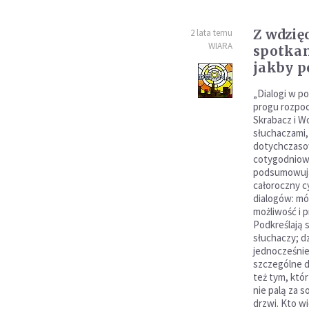
Z wdzię
2 lata temu
WIARA
spotkan
jakby p
„Dialogi w po
progu rozpoc
Skrabacz i Wo
słuchaczami,
dotychczasow
cotygodniowy
podsumowują
całoroczny c
dialogów: mó
możliwość i p
Podkreślają
słuchaczy; dz
jednocześnie
szczególne d
też tym, któr
nie palą za s
drzwi. Kto w