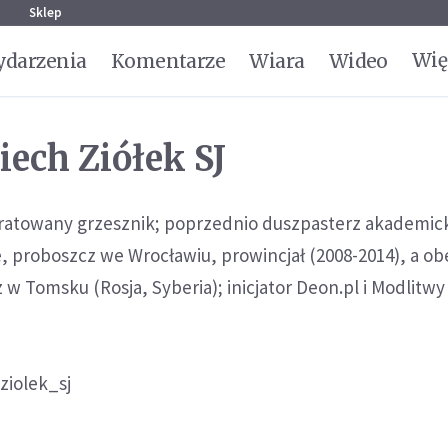
g
Sklep
Wię
darzenia
Komentarze
Wiara
Wideo
iech Ziółek SJ
uratowany grzesznik; poprzednio duszpasterz akademic
e, proboszcz we Wrocławiu, prowincjał (2008-2014), a ob
 w Tomsku (Rosja, Syberia); inicjator Deon.pl i Modlitwy
ziolek_sj