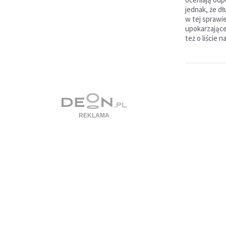
jednak, że d
w tej sprawi
upokarzając
też o liście 