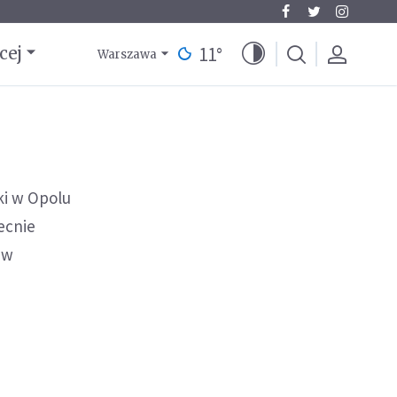
11
°
cej
Warszawa
ki w Opolu
ecnie
 w