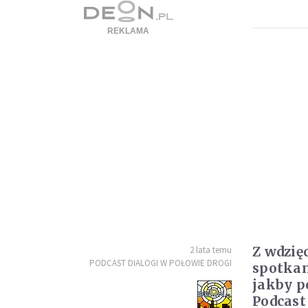
Z wdzię
2 lata temu
PODCAST DIALOGI W POŁOWIE DROGI
spotkan
jakby p
Podcast