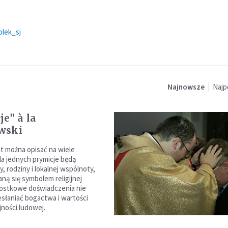
lek_sj
Najnowsze
Najp
je” à la
wski
t można opisać na wiele
a jednych prymicje będą
, rodziny i lokalnej wspólnoty,
aną się symbolem religijnej
nostkowe doświadczenia nie
słaniać bogactwa i wartości
ijności ludowej.