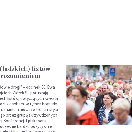
(ludzkich) listów
orozumieniem
łowie drogi” – odcinek 60. Ewa
ojciech Ziółek SJ poruszają
ech listów, dotyczących kwestii
ioła z osobami w tymże Kościele
 uznaniem mówią o treści i stylu
ego przez grupę skrzywdzonych
ej Konferencji Episkopatu
dnocześnie bardzo pozytywnie
owiedź biskupów, zaznaczając