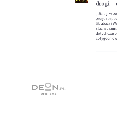
drogi - o
„Dialogi w po
progu rozpoc
Skrabacz i Wo
słuchaczami,
dotychczasow
cotygodniowy