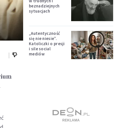
w trudnych i
beznadziejnych
sytuacjach
„Autentyczność
się nie niesie”.
Katoliczki o presji
i sile social
mediów
arium
m
eć
od