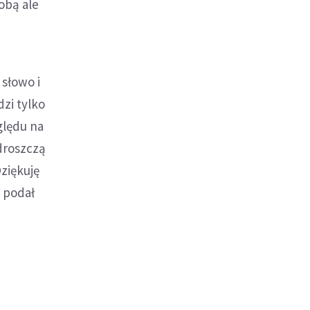
obą ale
 słowo i
zi tylko
ględu na
droszczą
ziękuję
i podał