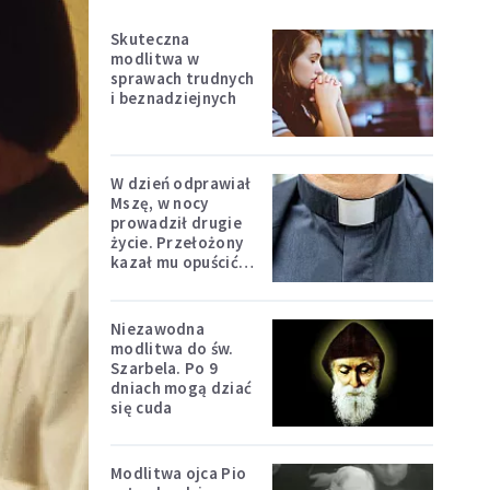
Skuteczna
modlitwa w
sprawach trudnych
i beznadziejnych
W dzień odprawiał
Mszę, w nocy
prowadził drugie
życie. Przełożony
kazał mu opuścić
zakon
Niezawodna
modlitwa do św.
Szarbela. Po 9
dniach mogą dziać
się cuda
Modlitwa ojca Pio