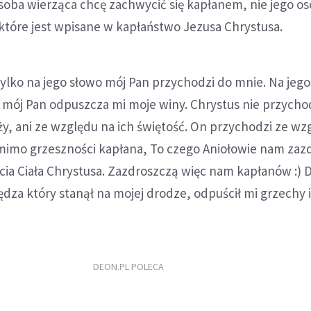
osoba wierząca chcę zachwycić się kapłanem, nie jego os
które jest wpisane w kapłaństwo Jezusa Chrystusa.
tylko na jego słowo mój Pan przychodzi do mnie. Na jego
 mój Pan odpuszcza mi moje winy. Chrystus nie przychod
ży, ani ze względu na ich świętość. On przychodzi ze wz
mimo grzeszności kapłana, To czego Aniołowie nam zaz
cia Ciała Chrystusa. Zazdroszczą więc nam kapłanów :) D
ędza który stanął na mojej drodze, odpuścił mi grzechy 
DEON.PL POLECA