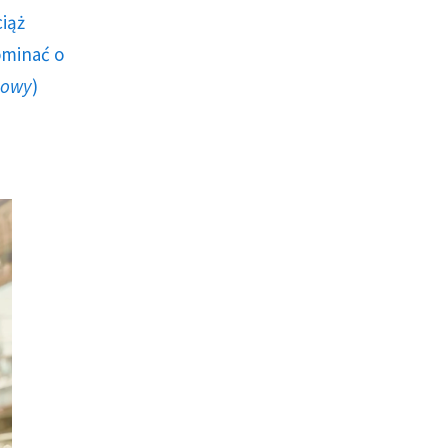
ciąż
ominać o
howy
)