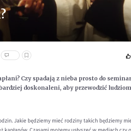
k?
kapłani? Czy spadają z nieba prosto do semin
e bardziej doskonaleni, aby przewodzić ludzio
 rodzin. Jakie będziemy mieć rodziny takich będziemy mi
też kapłanów. Czasami możemy usłyszeć w mediach czy 