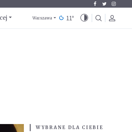
11
°
cej
Warszawa
WYBRANE DLA CIEBIE