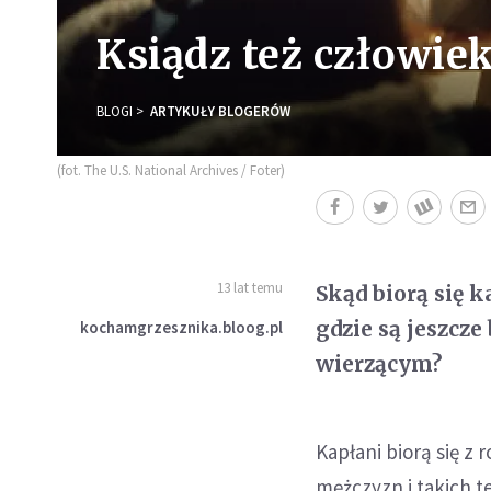
Ksiądz też człowie
BLOGI
ARTYKUŁY BLOGERÓW
(fot. The U.S. National Archives / Foter)
13 lat temu
Skąd biorą się 
gdzie są jeszcz
kochamgrzesznika.bloog.pl
wierzącym?
Kapłani biorą się z
mężczyzn i takich 