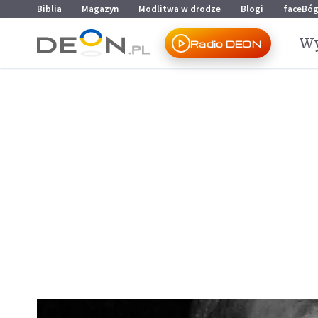
Przejdź do menu głównego
Przejdź do treści
Biblia
Magazyn
Modlitwa w drodze
Blogi
faceBó
Wy
Radio DEON