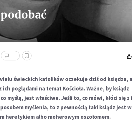
ę podobać
ielu świeckich katolików oczekuje dziś od księdza, 
 z ich poglądami na temat Kościoła. Ważne, by ksiądz
co myślą, jest właściwe. Jeśli to, co mówi, kłóci się z 
osobem myślenia, to z pewnością taki ksiądz jest 
lnym heretykiem albo moherowym oszołomem.