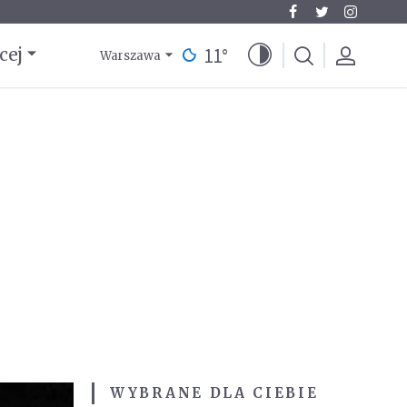
11
°
cej
Warszawa
WYBRANE DLA CIEBIE