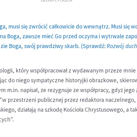
DEON.PL POLECA
ga, musi się zwrócić całkowicie do wewnątrz. Musi się w
a Boga, zawsze mieć Go przed oczyma i wytrwale zap
dzie Boga, swój prawdziwy skarb. (Sprawdź:
Rozwój duc
eologii, który współpracował z wydawanym przeze mnie
jąc do niego sympatyczne historyjki obrazkowe, skiero
órym m.in. napisał, że rezygnuje ze współpracy, gdyż jeg
w przestrzeni publicznej przez redaktora naczelnego, 
iego, działają na szkodę Kościoła Chrystusowego, a ta
cych".