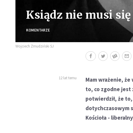
Ksiądz nie musi si
KOMENTARZE
Wojciech Żmudziński SJ
12 lat temu
Mam wrażenie, że w
to, co zgodne jest
potwierdził, że to, 
dotychczasowym sp
Kościoła - libera