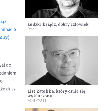
ciąż
Ludzki ksiądz, dobry człowiek
ominać o
ŚWIAT
howy
)
wał do
o zdaniem
o.
kże dusz
List katolika, który czuje się
wykluczony
KOMENTARZE