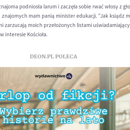
ajoma podniosła larum i zaczęła sobie rwać włosy z gł
 znajomych mam panią minister edukacji. "Jak ksiądz m
nni zarzucają moich przełożonych listami uświadamiający
w interesie Kościoła.
DEON.PL POLECA