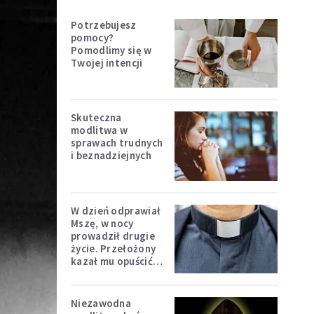
Potrzebujesz
pomocy?
Pomodlimy się w
Twojej intencji
Skuteczna
modlitwa w
sprawach trudnych
i beznadziejnych
W dzień odprawiał
Mszę, w nocy
prowadził drugie
życie. Przełożony
kazał mu opuścić
zakon
Niezawodna