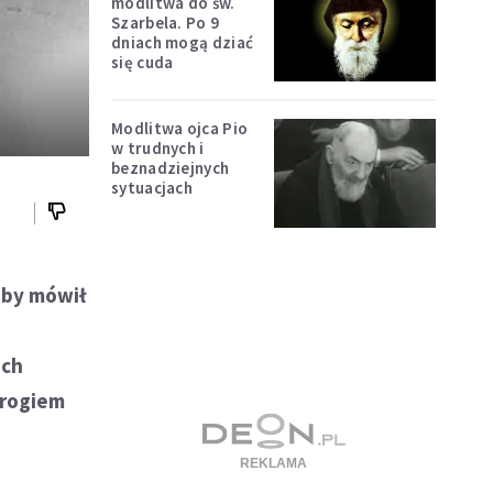
modlitwa do św.
Szarbela. Po 9
dniach mogą dziać
się cuda
Modlitwa ojca Pio
w trudnych i
beznadziejnych
sytuacjach
aby mówił
ich
wrogiem