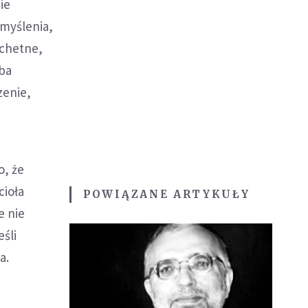
ie
 myślenia,
achetne,
ba
zenie,
o, że
cioła
POWIĄZANE ARTYKUŁY
e nie
śli
a.