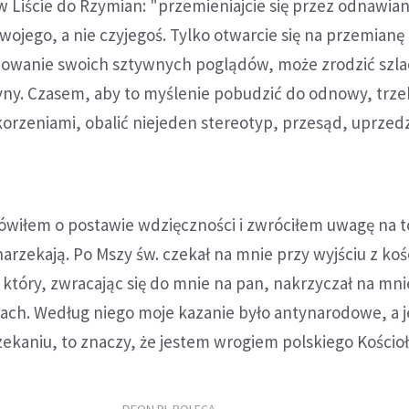
w Liście do Rzymian: "przemieniajcie się przez odnawian
swojego, a nie czyjegoś. Tylko otwarcie się na przemianę
owanie swoich sztywnych poglądów, może zrodzić szl
ny. Czasem, aby to myślenie pobudzić do odnowy, trze
orzeniami, obalić niejeden stereotyp, przesąd, uprzed
ówiłem o postawie wdzięczności i zwróciłem uwagę na t
narzekają. Po Mszy św. czekał na mnie przy wyjściu z koś
tóry, zwracając się do mnie na pan, nakrzyczał na mni
ach. Według niego moje kazanie było antynarodowe, a je
ekaniu, to znaczy, że jestem wrogiem polskiego Kościoł