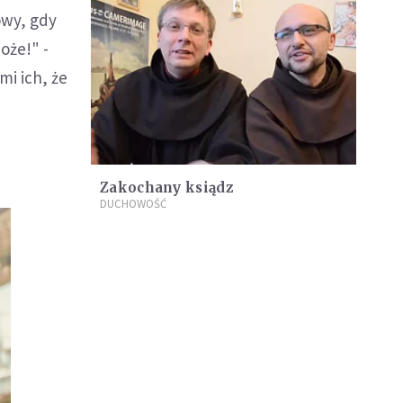
owy, gdy
oże!" -
mi ich, że
Zakochany ksiądz
DUCHOWOŚĆ