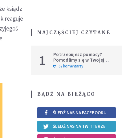
że ksiądz
ak reaguje
zyjegoś
NAJCZĘŚCIEJ CZYTANE
ne
Potrzebujesz pomocy?
1
Pomodlimy się w Twojej
intencji
62 komentarzy
BĄDŹ NA BIEŻĄCO
ŚLEDŹ NAS NA FACEBOOKU
ŚLEDŹ NAS NA TWITTERZE