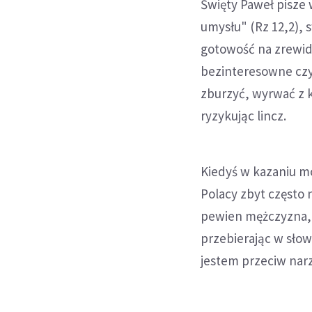
Święty Paweł pisze 
umysłu" (Rz 12,2), 
gotowość na zrewid
bezinteresowne czy
zburzyć, wyrwać z k
ryzykując lincz.
Kiedyś w kazaniu m
Polacy zbyt często 
pewien mężczyzna, k
przebierając w słow
jestem przeciw narz