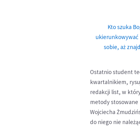
Kto szuka Bo
ukierunkowywać n
sobie, aż znaj
Ostatnio student t
kwartalnikiem, rysu
redakcji list, w kt
metody stosowane "
Wojciecha Żmudzińsk
do niego nie należą