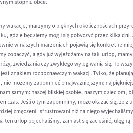
wnym stopniu obce.
my wakacje, marzymy o pięknych okolicznościach przyr
tku, gdzie będziemy mogli się pobyczyć przez kilka dni. 
ewnie w naszych marzeniach pojawią się konkretne mie
emy zobaczyć, a gdy już wyjeżdżamy na taki urlop, mamy
óży, zwiedzania czy zwykłego wylegiwania się. To wszys
 jest znakiem rozpoznawczym wakacji. Tylko, że planują
, nie możemy zapomnieć o najważniejszym: najpiękniejs
nam samym: naszej bliskiej osobie, naszym dzieciom, bl
n czas. Jeśli o tym zapomnimy, może okazać się, że z u
dziej zmęczeni i sfrustrowani niż na niego wyjechaliśmy,
na ten urlop pojechaliśmy, zamiast się zacieśnić, ulęgną