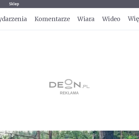
g
Sklep
Wię
darzenia
Komentarze
Wiara
Wideo