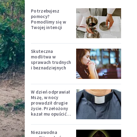
Potrzebujesz
pomocy?
Pomodlimy się w
Twojej intencji
Skuteczna
modlitwa w
sprawach trudnych
i beznadziejnych
W dzień odprawiał
Mszę, w nocy
prowadził drugie
życie. Przełożony
kazał mu opuścić
zakon
Niezawodna