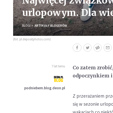
Najwięcej związków
urlopowym. Dla wie
BLOGI
ARTYKUŁY BLOGERÓW
(fot. pl.depositphotos.com)
7 lat temu
Co zatem zrobić
odpoczynkiem i 
podniebem.blog.deon.pl
Z przerażaniem prz
się w sezonie urlop
wakacjach co niektó