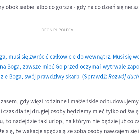
y obok siebie albo co gorsza - gdy na co dzień się nie s
DEON.PL POLECA
ga, musi się zwrócić całkowicie do wewnątrz. Musi się w
a Boga, zawsze mieć Go przed oczyma i wytrwale zap
dzie Boga, swój prawdziwy skarb. (Sprawdź:
Rozwój duc
zasem, gdy więzi rodzinne i małżeńskie odbudowujemy 
li czas dla tej drugiej osoby będziemy mieć tylko od świę
u, to nadejdzie taki urlop, na którym nie będzie już co za
się, że wakacje spędzają ze sobą osoby nawzajem się i