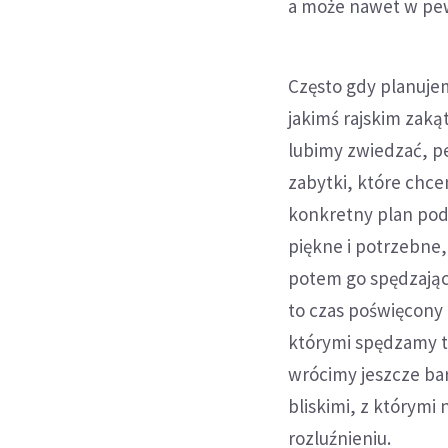
a może nawet w pe
Często gdy planuje
jakimś rajskim zaką
lubimy zwiedzać, p
zabytki, które chc
konkretny plan podr
piękne i potrzebne,
potem go spędzając
to czas poświęcony 
którymi spędzamy te
wrócimy jeszcze bar
bliskimi, z którymi 
rozluźnieniu.