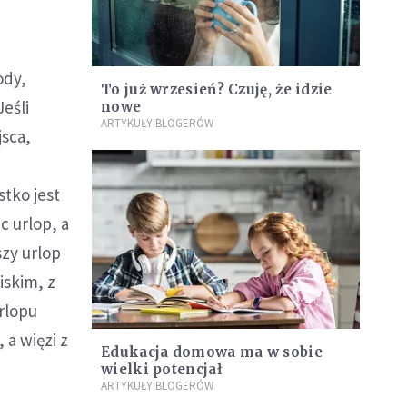
ody,
To już wrzesień? Czuję, że idzie
Jeśli
nowe
ARTYKUŁY BLOGERÓW
jsca,
tko jest
c urlop, a
zy urlop
iskim, z
rlopu
 a więzi z
Edukacja domowa ma w sobie
wielki potencjał
ARTYKUŁY BLOGERÓW