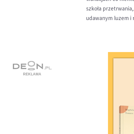
szkoła przetrwania
udawanym luzem i r