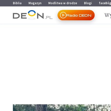
Przejdź do menu głównego
Przejdź do treści
Biblia
Magazyn
Modlitwa w drodze
Blogi
faceBó
Wy
Radio DEON