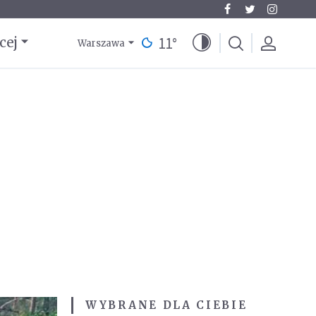
11
°
cej
Warszawa
WYBRANE DLA CIEBIE