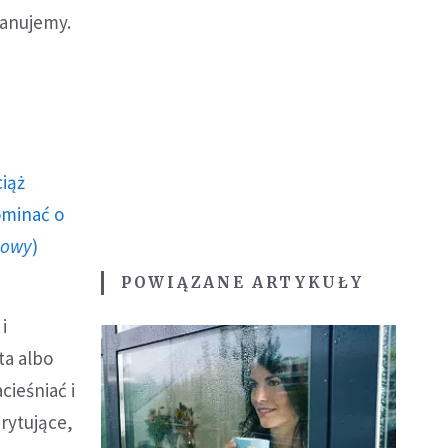
zanujemy.
ciąż
ominać o
howy
)
POWIĄZANE ARTYKUŁY
i
ta albo
cieśniać i
rytujące,