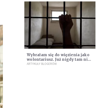
Wybrałam się do więzienia jako
wolontariusz. Już nigdy tam nie
wróciłam
ARTYKUŁY BLOGERÓW