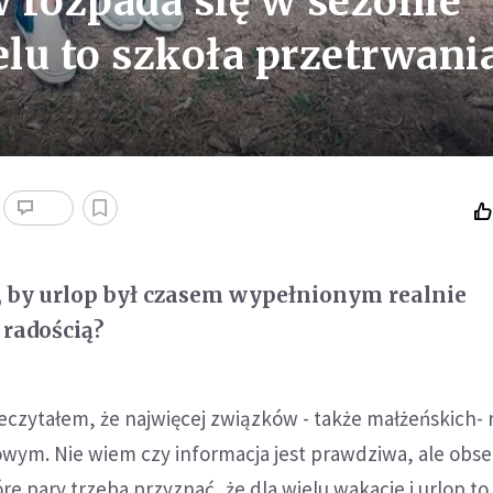
 rozpada się w sezonie
lu to szkoła przetrwani
, by urlop był czasem wypełnionym realnie
radością?
eczytałem, że najwięcej związków - także małżeńskich-
owym. Nie wiem czy informacja jest prawdziwa, ale obs
re pary trzeba przyznać, że dla wielu wakacje i urlop to 