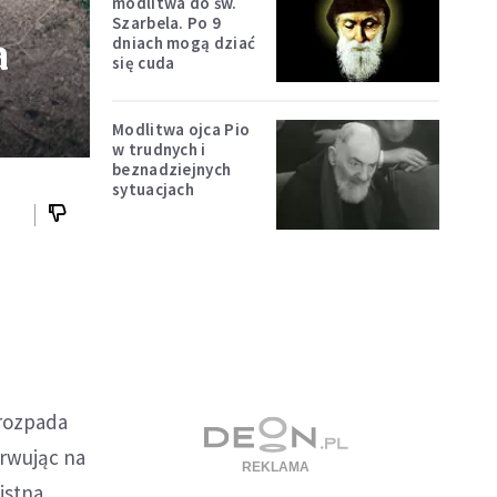
modlitwa do św.
Szarbela. Po 9
a
dniach mogą dziać
się cuda
Modlitwa ojca Pio
w trudnych i
beznadziejnych
sytuacjach
 rozpada
erwując na
istna