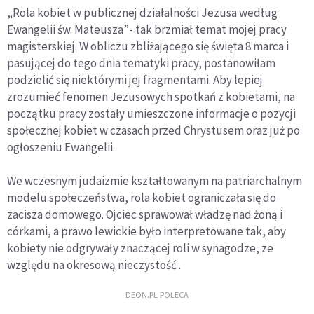
„Rola kobiet w publicznej działalności Jezusa według
Ewangelii św. Mateusza”- tak brzmiał temat mojej pracy
magisterskiej. W obliczu zbliżającego się święta 8 marca i
pasującej do tego dnia tematyki pracy, postanowiłam
podzielić się niektórymi jej fragmentami. Aby lepiej
zrozumieć fenomen Jezusowych spotkań z kobietami, na
początku pracy zostały umieszczone informacje o pozycji
społecznej kobiet w czasach przed Chrystusem oraz już po
ogłoszeniu Ewangelii.
We wczesnym judaizmie kształtowanym na patriarchalnym
modelu społeczeństwa, rola kobiet ograniczała się do
zacisza domowego. Ojciec sprawował władzę nad żoną i
córkami, a prawo lewickie było interpretowane tak, aby
kobiety nie odgrywały znaczącej roli w synagodze, ze
względu na okresową nieczystość .
DEON.PL POLECA