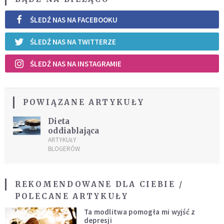
ŚLEDŹ NAS NA FACEBOOKU
ŚLEDŹ NAS NA TWITTERZE
ŚLEDŹ NAS NA INSTAGRAMIE
POWIĄZANE ARTYKUŁY
Dieta
oddiablająca
ARTYKUŁY
BLOGERÓW
REKOMENDOWANE DLA CIEBIE /
POLECANE ARTYKUŁY
Ta modlitwa pomogła mi wyjść z
depresji