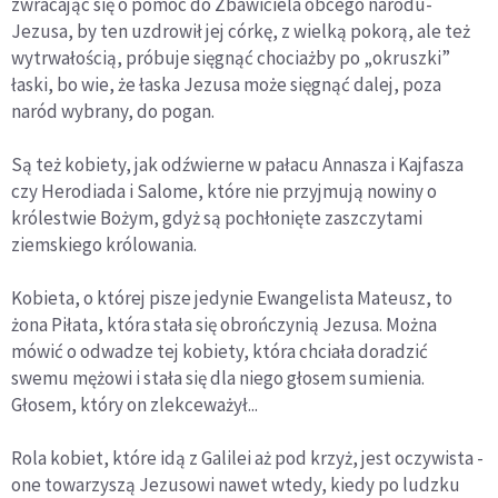
zwracając się o pomoc do Zbawiciela obcego narodu-
Jezusa, by ten uzdrowił jej córkę, z wielką pokorą, ale też
wytrwałością, próbuje sięgnąć chociażby po „okruszki”
łaski, bo wie, że łaska Jezusa może sięgnąć dalej, poza
naród wybrany, do pogan.
Są też kobiety, jak odźwierne w pałacu Annasza i Kajfasza
czy Herodiada i Salome, które nie przyjmują nowiny o
królestwie Bożym, gdyż są pochłonięte zaszczytami
ziemskiego królowania.
Kobieta, o której pisze jedynie Ewangelista Mateusz, to
żona Piłata, która stała się obrończynią Jezusa. Można
mówić o odwadze tej kobiety, która chciała doradzić
swemu mężowi i stała się dla niego głosem sumienia.
Głosem, który on zlekceważył...
Rola kobiet, które idą z Galilei aż pod krzyż, jest oczywista -
one towarzyszą Jezusowi nawet wtedy, kiedy po ludzku