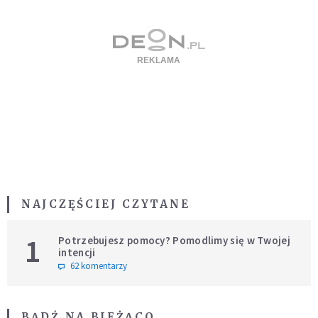
NAJCZĘŚCIEJ CZYTANE
1
Potrzebujesz pomocy? Pomodlimy się w Twojej
intencji
62 komentarzy
BĄDŹ NA BIEŻĄCO