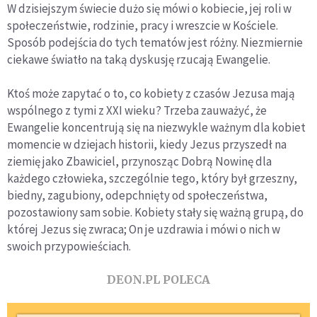
W dzisiejszym świecie dużo się mówi o kobiecie, jej roli w
społeczeństwie, rodzinie, pracy i wreszcie w Kościele.
Sposób podejścia do tych tematów jest różny. Niezmiernie
ciekawe światło na taką dyskusję rzucają Ewangelie.
Ktoś może zapytać o to, co kobiety z czasów Jezusa mają
wspólnego z tymi z XXI wieku? Trzeba zauważyć, że
Ewangelie koncentrują się na niezwykle ważnym dla kobiet
momencie w dziejach historii, kiedy Jezus przyszedł na
ziemię jako Zbawiciel, przynosząc Dobrą Nowinę dla
każdego człowieka, szczególnie tego, który był grzeszny,
biedny, zagubiony, odepchnięty od społeczeństwa,
pozostawiony sam sobie. Kobiety stały się ważną grupą, do
której Jezus się zwraca; On je uzdrawia i mówi o nich w
swoich przypowieściach.
DEON.PL POLECA