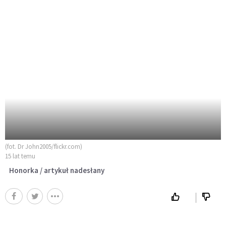
(fot. Dr John2005/flickr.com)
15 lat temu
Honorka / artykuł nadesłany