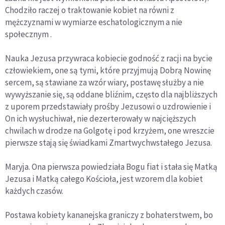
Chodziło raczej o traktowanie kobiet na równi z
mężczyznami w wymiarze eschatologicznym a nie
społecznym .
Nauka Jezusa przywraca kobiecie godność z racji na bycie
człowiekiem, one są tymi, które przyjmują Dobrą Nowinę
sercem, są stawiane za wzór wiary, postawę służby a nie
wywyższanie się, są oddane bliźnim, często dla najbliższych
z uporem przedstawiały prośby Jezusowi o uzdrowienie i
On ich wysłuchiwał, nie dezerterowały w najcięższych
chwilach w drodze na Golgotę i pod krzyżem, one wreszcie
pierwsze stają się świadkami Zmartwychwstałego Jezusa.
Maryja. Ona pierwsza powiedziała Bogu fiat i stała się Matką
Jezusa i Matką całego Kościoła, jest wzorem dla kobiet
każdych czasów.
Postawa kobiety kananejska graniczy z bohaterstwem, bo