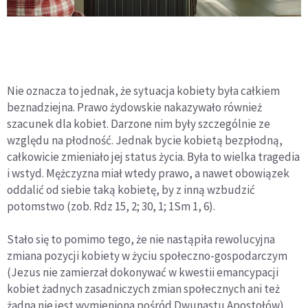
Nie oznacza to jednak, że sytuacja kobiety była całkiem
beznadziejna. Prawo żydowskie nakazywało również
szacunek dla kobiet. Darzone nim były szczególnie ze
względu na płodność. Jednak bycie kobietą bezpłodną,
całkowicie zmieniało jej status życia. Była to wielka tragedia
i wstyd. Mężczyzna miał wtedy prawo, a nawet obowiązek
oddalić od siebie taką kobietę, by z inną wzbudzić
potomstwo (zob. Rdz 15, 2; 30, 1; 1Sm 1, 6).
Stało się to pomimo tego, że nie nastąpiła rewolucyjna
zmiana pozycji kobiety w życiu społeczno-gospodarczym
(Jezus nie zamierzał dokonywać w kwestii emancypacji
kobiet żadnych zasadniczych zmian społecznych ani też
żadna nie jest wymieniona pośród Dwunastu Apostołów).