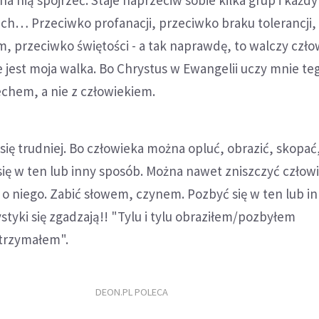
ch… Przeciwko profanacji, przeciwko braku tolerancji,
 przeciwko świętości - a tak naprawdę, to walczy czło
ie jest moja walka. Bo Chrystus w Ewangelii uczy mnie te
chem, a nie z człowiekiem.
ię trudniej. Bo człowieka można opluć, obrazić, skopać
ię w ten lub inny sposób. Można nawet zniszczyć człow
 o niego. Zabić słowem, czynem. Pozbyć się w ten lub i
styki się zgadzają!! "Tylu i tylu obraziłem/pozbyłem
trzymałem".
DEON.PL POLECA