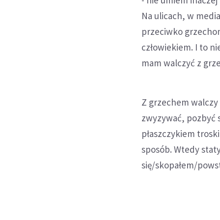
Na ulicach, w media
przeciwko grzechom,
człowiekiem. I to n
mam walczyć z grze
Z grzechem walczy s
zwyzywać, pozbyć s
płaszczykiem troski
sposób. Wtedy staty
się/skopałem/pows