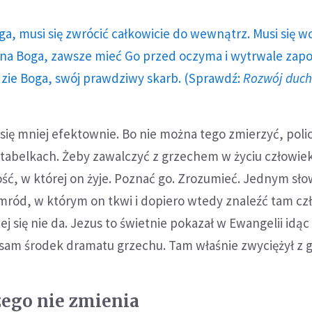
ga, musi się zwrócić całkowicie do wewnątrz. Musi się w
a Boga, zawsze mieć Go przed oczyma i wytrwale zap
dzie Boga, swój prawdziwy skarb. (Sprawdź:
Rozwój duc
ię mniej efektownie. Bo nie można tego zmierzyć, poli
 tabelkach. Żeby zawalczyć z grzechem w życiu człowie
ść, w której on żyje. Poznać go. Zrozumieć. Jednym sł
mród, w którym on tkwi i dopiero wtedy znaleźć tam czł
j się nie da. Jezus to świetnie pokazał w Ewangelii idąc
sam środek dramatu grzechu. Tam właśnie zwyciężył z 
zego nie zmienia