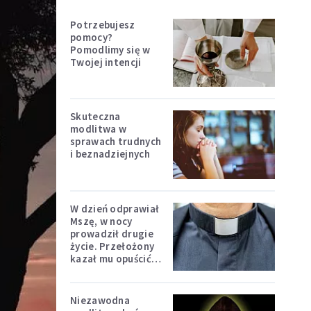
Potrzebujesz
pomocy?
Pomodlimy się w
Twojej intencji
Skuteczna
modlitwa w
sprawach trudnych
i beznadziejnych
W dzień odprawiał
Mszę, w nocy
prowadził drugie
życie. Przełożony
kazał mu opuścić
zakon
Niezawodna