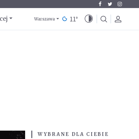
11
°
cej
Warszawa
WYBRANE DLA CIEBIE