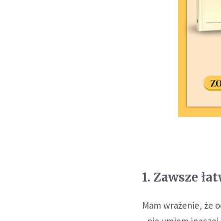
1. Zawsze ła
Mam wrażenie, że od
- nie umiem inaczej 