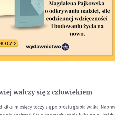
twiej walczy się z człowiekiem
 kilku miesięcy toczy się po prostu głupia walka. Napra
na nią spojrzeć. Staje naprzeciw sobie kilka grup i każdy