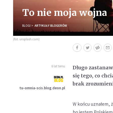
To nie moja wojna
BLOGI
ARTYKUŁY BLOGERÓW
(fot. unsplash.com)
6 lat temu
Długo zastanawi
się tego, co chc
brak zrozumieni
tu-omnia-scis.blog.deon.pl
W końcu uznałem, że
bo jestem Polakiem.