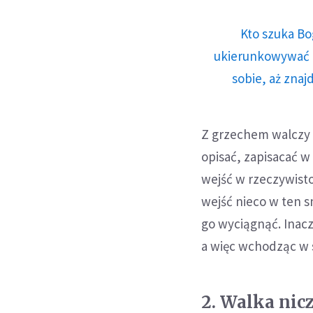
Kto szuka Bo
ukierunkowywać n
sobie, aż znaj
Z grzechem walczy s
opisać, zapisacać w
wejść w rzeczywisto
wejść nieco w ten s
go wyciągnąć. Inacze
a więc wchodząc w 
2. Walka nic