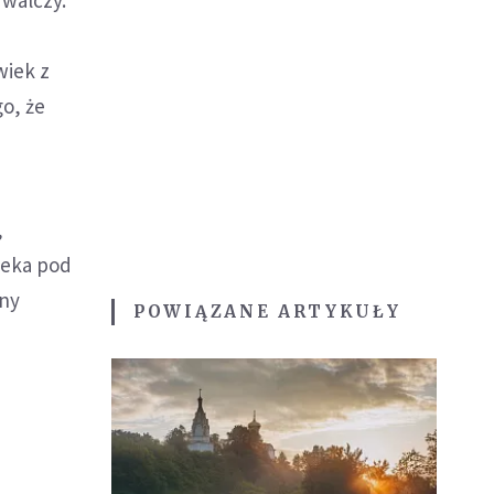
wiek z
go, że
,
ieka pod
nny
POWIĄZANE ARTYKUŁY