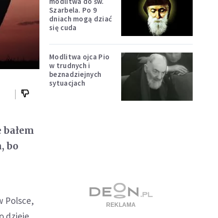
modlitwa do św.
Szarbela. Po 9
dniach mogą dziać
się cuda
Modlitwa ojca Pio
w trudnych i
beznadziejnych
sytuacjach
e bałem
, bo
w Polsce,
o dzieje