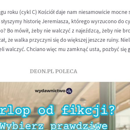
ągu roku (cykl C) Kościół daje nam niesamowicie mocne 
 słyszymy historię Jeremiasza, którego wyrzucono do cy
o? Bo mówił, żeby nie walczyć z najeźdzcą, żeby nie br
ł, że walka przyczyni się do większej jeszcze ruiny. Niel
cieli walczyć. Chciano więc mu zamknąć usta, pozbyć się 
DEON.PL POLECA