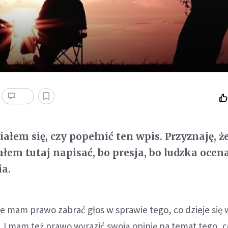
ałem się, czy popełnić ten wpis. Przyznaję, ż
iałem tutaj napisać, bo presja, bo ludzka ocena
a.
 mam prawo zabrać głos w sprawie tego, co dzieje się 
 I mam też prawo wyrazić swoją opinię na temat tego, c