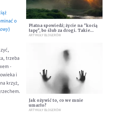
ciąż
ominać o
Płatna spowiedź; życie na "kocią
howy
)
łapę", bo ślub za drogi. Takie
były problemy parafian na
ARTYKUŁY BLOGERÓW
przedwojennych wsiach
czyć,
ka, trzeba
owem -
owieka i
 na krzyż,
grzechem.
Jak ożywić to, co we mnie
umarło?
ARTYKUŁY BLOGERÓW