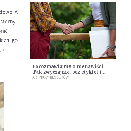
słowo. A
sterny.
onić
iczni go
go.
Porozmawiajmy o nienawiści.
Tak zwyczajnie, bez etykiet i
barw klubowych
ARTYKUŁY BLOGERÓW