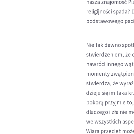
nasza znajomość Pi
religijności spada?
podstawowego pacie
Nie tak dawno spot
stwierdzeniem, że cz
nawróci innego wątp
momenty zwątpienia
stwierdza, że wyraź
dzieje się im taka k
pokorą przyjmie to
dlaczego i zła nie 
we wszystkich aspek
Wiara przecież może