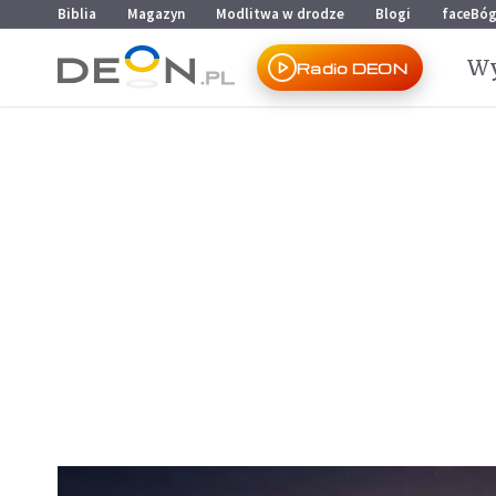
Przejdź do menu głównego
Przejdź do treści
Biblia
Magazyn
Modlitwa w drodze
Blogi
faceBó
Wy
Radio DEON