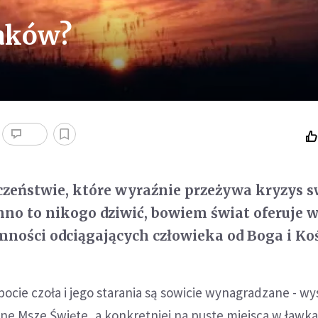
waków?
zeństwie, które wyraźnie przeżywa kryzys s
nno to nikogo dziwić, bowiem świat oferuje w
emności odciągających człowieka od Boga i Koś
pocie czoła i jego starania są sowicie wynagradzane - wy
lne Msze Święte, a konkretniej na puste miejsca w ławka