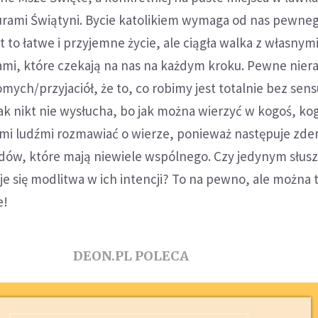
murami Świątyni. Bycie katolikiem wymaga od nas pewne
t to łatwe i przyjemne życie, ale ciągła walka z własnym
ami, które czekają na nas na każdym kroku. Pewne nier
mych/przyjaciół, że to, co robimy jest totalnie bez sens
ak nikt nie wysłucha, bo jak można wierzyć w kogoś, ko
imi ludźmi rozmawiać o wierze, ponieważ następuje zde
ów, które mają niewiele wspólnego. Czy jedynym słu
 się modlitwa w ich intencji? To na pewno, ale można 
e!
DEON.PL POLECA