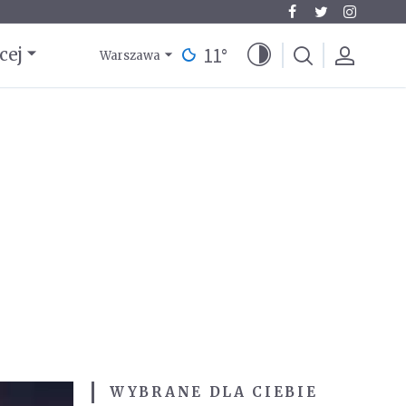
11
°
cej
Warszawa
WYBRANE DLA CIEBIE