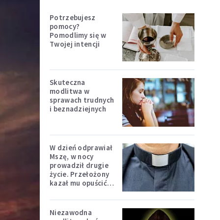
Potrzebujesz
pomocy?
Pomodlimy się w
Twojej intencji
Skuteczna
modlitwa w
sprawach trudnych
i beznadziejnych
W dzień odprawiał
Mszę, w nocy
prowadził drugie
życie. Przełożony
kazał mu opuścić
zakon
Niezawodna