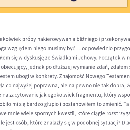
iekolwiek próby nakierowywania bliźniego i przekonywa
Boga względem niego musimy być… odpowiednio przygo
ałem się w dyskusję ze Świadkami Jehowy. Początek w
 obiecujący, jednak po dłuższej wymianie zdań, zdałem 
 jestem ubogi w konkrety. Znajomość Nowego Testamen
a co najwyżej poprawna, ale na pewno nie tak dobra, 
e na zacytowanie jakiegokolwiek fragmentu, który ws
obiło mi się bardzo głupio i postanowiłem to zmienić. Ta
we mnie wiele spornych kwestii, które ciągle rozstrzy
le jest osób, które znalazły się w podobnej sytuacji? Dl