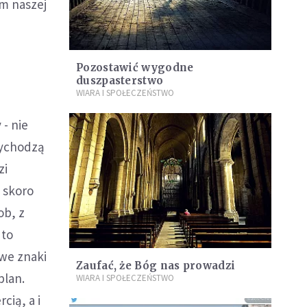
m naszej
Pozostawić wygodne
duszpasterstwo
WIARA I SPOŁECZEŃSTWO
 - nie
rzychodzą
zi
, skoro
ob, z
 to
 we znaki
Zaufać, że Bóg nas prowadzi
plan.
WIARA I SPOŁECZEŃSTWO
cią, a i