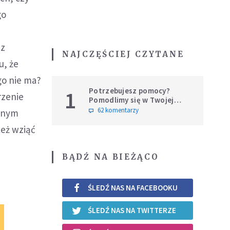
go
i
az
NAJCZĘŚCIEJ CZYTANE
u, że
go nie ma?
Potrzebujesz pomocy?
1
rzenie
Pomodlimy się w Twojej
intencji
62 komentarzy
sznym
też wziąć
BĄDŹ NA BIEŻĄCO
ŚLEDŹ NAS NA FACEBOOKU
ŚLEDŹ NAS NA TWITTERZE