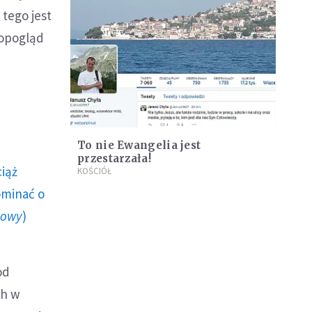
 tego jest
topogląd
To nie Ewangelia jest
przestarzała!
ciąż
KOŚCIÓŁ
ominać o
howy
)
od
ch w