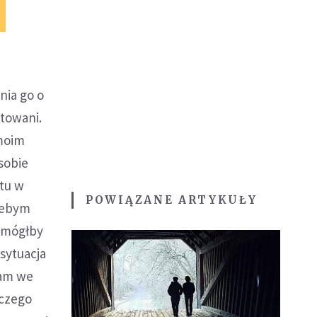
nia go o
towani.
 moim
sobie
tu w
POWIĄZANE ARTYKUŁY
żebym
pomógłby
 sytuacja
gam we
aczego