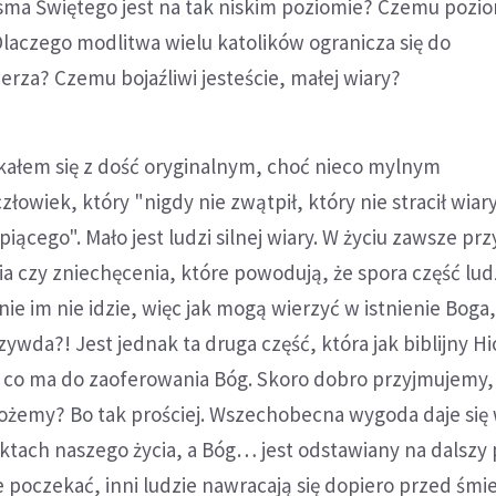
sma Świętego jest na tak niskim poziomie? Czemu pozio
 Dlaczego modlitwa wielu katolików ogranicza się do
rza? Czemu bojaźliwi jesteście, małej wiary?
kałem się z dość oryginalnym, choć nieco mylnym
łowiek, który "nigdy nie zwątpił, który nie stracił wiary
iącego". Mało jest ludzi silnej wiary. W życiu zawsze p
 czy zniechęcenia, które powodują, że spora część lud
nie im nie idzie, więc jak mogą wierzyć w istnienie Boga
rzywda?! Jest jednak ta druga część, która jak biblijny Hi
, co ma do zaoferowania Bóg. Skoro dobro przyjmujemy,
możemy? Bo tak prościej. Wszechobecna wygoda daje się
tach naszego życia, a Bóg… jest odstawiany na dalszy 
 poczekać, inni ludzie nawracają się dopiero przed śmier