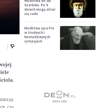
modlitwa do św.
Szarbela. Po 9
dniach mogą dziać
się cuda
Modlitwa ojca Pio
w trudnych i
beznadziejnych
sytuacjach
wojej
iele
cioła.
starczy
ch, czy