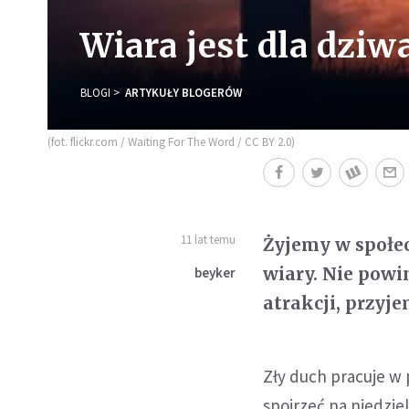
Wiara jest dla dzi
BLOGI
ARTYKUŁY BLOGERÓW
(fot. flickr.com / Waiting For The Word / CC BY 2.0)
11 lat temu
Żyjemy w społec
wiary. Nie powi
beyker
atrakcji, przyj
Zły duch pracuje w 
spojrzeć na niedzie