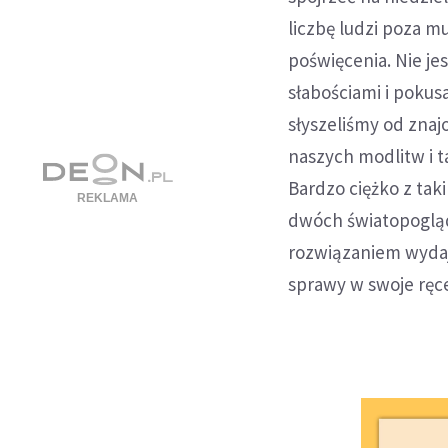
liczbę ludzi poza 
poświęcenia. Nie jes
słabościami i pokus
słyszeliśmy od znajo
naszych modlitw i t
Bardzo ciężko z tak
dwóch światopogląd
rozwiązaniem wydaje
sprawy w swoje ręc