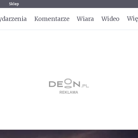
g
Sklep
Wię
darzenia
Komentarze
Wiara
Wideo