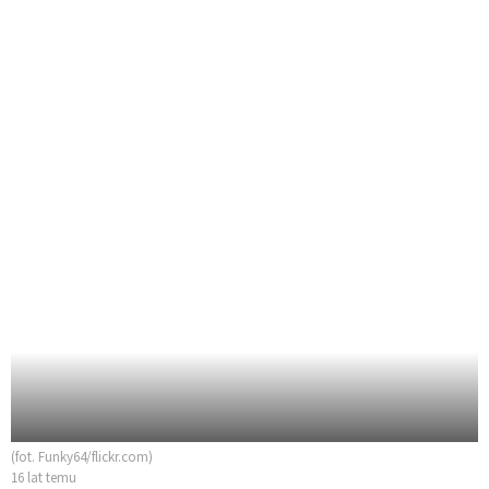
(fot. Funky64/flickr.com)
16 lat temu