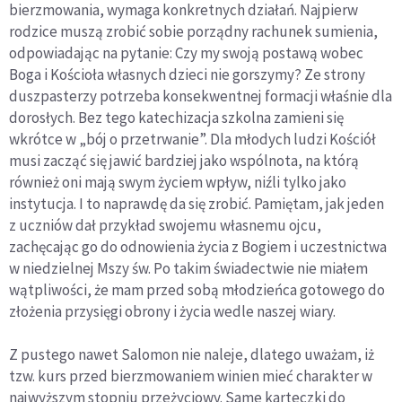
bierzmowania, wymaga konkretnych działań. Najpierw
rodzice muszą zrobić sobie porządny rachunek sumienia,
odpowiadając na pytanie: Czy my swoją postawą wobec
Boga i Kościoła własnych dzieci nie gorszymy? Ze strony
duszpasterzy potrzeba konsekwentnej formacji właśnie dla
dorosłych. Bez tego katechizacja szkolna zamieni się
wkrótce w „bój o przetrwanie”. Dla młodych ludzi Kościół
musi zacząć się jawić bardziej jako wspólnota, na którą
również oni mają swym życiem wpływ, niźli tylko jako
instytucja. I to naprawdę da się zrobić. Pamiętam, jak jeden
z uczniów dał przykład swojemu własnemu ojcu,
zachęcając go do odnowienia życia z Bogiem i uczestnictwa
w niedzielnej Mszy św. Po takim świadectwie nie miałem
wątpliwości, że mam przed sobą młodzieńca gotowego do
złożenia przysięgi obrony i życia wedle naszej wiary.
Z pustego nawet Salomon nie naleje, dlatego uważam, iż
tzw. kurs przed bierzmowaniem winien mieć charakter w
najwyższym stopniu przeżyciowy. Same karteczki do