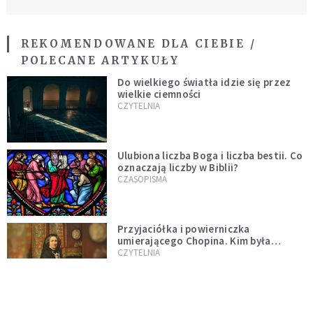
REKOMENDOWANE DLA CIEBIE /
POLECANE ARTYKUŁY
Do wielkiego światła idzie się przez
wielkie ciemności
CZYTELNIA
Ulubiona liczba Boga i liczba bestii. Co
oznaczają liczby w Biblii?
CZASOPISMA
Przyjaciółka i powierniczka
umierającego Chopina. Kim była
Marcelina Czartoryska?
CZYTELNIA
Kajakiem za papieżem