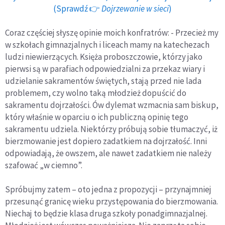
(Sprawdź 👉
Dojrzewanie w sieci
)
Coraz częściej słyszę opinie moich konfratrów: - Przecież my
w szkołach gimnazjalnych i liceach mamy na katechezach
ludzi niewierzących. Księża proboszczowie, którzy jako
pierwsi są w parafiach odpowiedzialni za przekaz wiary i
udzielanie sakramentów świętych, stają przed nie lada
problemem, czy wolno taką młodzież dopuścić do
sakramentu dojrzałości. Ów dylemat wzmacnia sam biskup,
który właśnie w oparciu o ich publiczną opinię tego
sakramentu udziela. Niektórzy próbują sobie tłumaczyć, iż
bierzmowanie jest dopiero zadatkiem na dojrzałość. Inni
odpowiadają, że owszem, ale nawet zadatkiem nie należy
szafować „w ciemno”.
Spróbujmy zatem – oto jedna z propozycji – przynajmniej
przesunąć granicę wieku przystępowania do bierzmowania.
Niechaj to będzie klasa druga szkoły ponadgimnazjalnej.