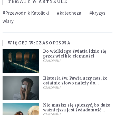
TEMATY W ARTYKULE
#Przewodnik Katolicki
#katecheza
#kryzys
wiary
WIĘCEJ W:
CZASOPISMA
Do wielkiego światła idzie się
przez wielkie ciemności
CZASOPISMA
Historia św. Pawła uczy nas, że
ostatnie słowo należy do
światła, a nie do ciemności
CZASOPISMA
Nie musisz się spieszyć, bo dużo
ważniejsza jest świadomość
kierunku
CZASOPISMA