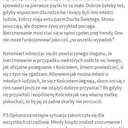
spowiedzi na pierwsze piątki to za mało. Dobrze byłoby też,
gdyby wsparciem dla rodziców i księży byli inni młodzi
ludzie, którzy mają entuzjazm Ducha Świętego. Słowa
pouczają, ale dopiero żywy przykład pociąga.
Bierzmowanie musi stać się w opinii społecznej trendy. Ono
nie może funkcjonować jako coś „na wszelki wypadek”.
Natomiast odnosząc się do powtarzanego sloganu, że
bierzmowanie w przypadku niektórych osób to nic innego,
jak oficjalne pożegnanie z Kościołem, śmiem powiedzieć, iż
się z tym nie zgadzam. Albowiem jak można mówić o
młodych ludziach, że się z Kościołem żegnają, skoro oni się z
nim nawet jeszcze nie zdążyli dobrze przywitać? Bo gdyby
się przywitali i wspólnotę Kościoła jak swą własną matkę
pokochali, to by jej za żadne skarby nie porzucili.
PS Opisana na wstępie sytuacja zakończyła się dla
wszystkich szczęśliwie. Młody ksiądz znalazł zrozumienie i