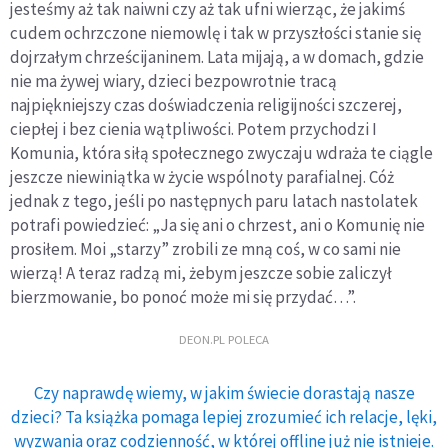
jesteśmy aż tak naiwni czy aż tak ufni wierząc, że jakimś
cudem ochrzczone niemowlę i tak w przyszłości stanie się
dojrzałym chrześcijaninem. Lata mijają, a w domach, gdzie
nie ma żywej wiary, dzieci bezpowrotnie tracą
najpiękniejszy czas doświadczenia religijności szczerej,
ciepłej i bez cienia wątpliwości. Potem przychodzi I
Komunia, która siłą społecznego zwyczaju wdraża te ciągle
jeszcze niewiniątka w życie wspólnoty parafialnej. Cóż
jednak z tego, jeśli po następnych paru latach nastolatek
potrafi powiedzieć: „Ja się ani o chrzest, ani o Komunię nie
prosiłem. Moi „starzy” zrobili ze mną coś, w co sami nie
wierzą! A teraz radzą mi, żebym jeszcze sobie zaliczył
bierzmowanie, bo ponoć może mi się przydać…”.
DEON.PL POLECA
Czy naprawdę wiemy, w jakim świecie dorastają nasze
dzieci? Ta książka pomaga lepiej zrozumieć ich relacje, lęki,
wyzwania oraz codzienność, w której offline już nie istnieje.