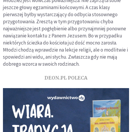
Młodzież jest wówczas poważniejsza. Nie zaprząta sobie
jeszcze głowy egzaminami końcowymi. A czas klasy
pierwszej byłby wystarczający do odbycia stosownego
przygotowania. Zresztą w tym przygotowaniu chyba
najważniejsze jest pogłębienie albo przynajmniej ponowne
nawiązanie kontaktu z Panem Jezusem. Bo w przypadku
niektórych ścieżka do kościoła już dość mocno zarosła.
Młodzi chodzą wprawdzie na lekcje religii, ale o modlitwie i
spowiedzi ani widu, ani słychu. Zwłaszcza gdy nie mają
dobrego wzorca w swoich rodzinach.
DEON.PL POLECA